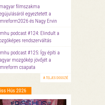
magyar filmszakma
gújulásáról egyeztetett a
lmreform2026 és Nagy Ervin
lmhu podcast #124: Elindult a
zgóképes rendszerváltás
lmhu podcast #125: Így építi a
gyar mozgókép jövőjét a
lmreform csapata
A TELJES DOSSZIÉ
riss Hús 2026