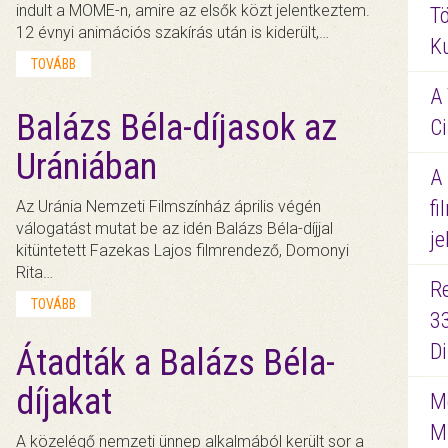
indult a MOME-n, amire az elsők közt jelentkeztem.
Tö
12 évnyi animációs szakírás után is kiderült,…
K
TOVÁBB
A 
Balázs Béla-díjasok az
Ci
Urániában
A
fi
Az Uránia Nemzeti Filmszínház április végén
válogatást mutat be az idén Balázs Béla-díjjal
je
kitüntetett Fazekas Lajos filmrendező, Domonyi
Rita…
R
TOVÁBB
3
D
Átadták a Balázs Béla-
díjakat
Me
M
A közelégő nemzeti ünnep alkalmából került sor a