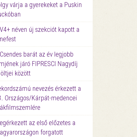
lgy várja a gyerekeket a Puskin
uckóban
V4+ néven új szekciót kapott a
nefest
 Csendes barát az év legjobb
lmjének járó FIPRESCI Nagydíj
löltjei között
ekordszámú nevezés érkezett a
3. Országos/Kárpát-medencei
iákfilmszemlére
gérkezett az első előzetes a
agyarországon forgatott