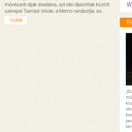
W
művészeti díjak átadásra, azt idei díjazottak között
szerepel Tasnádi István, a Memo rendezője, és…
TOVÁBB
F
„Bi
műk
köz
str
bes
ja
fil