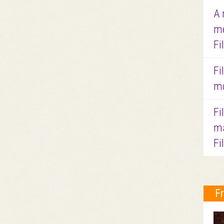
A 
me
Fi
Fi
mo
Fi
ma
Fi
F