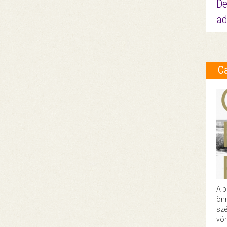
De
ad
C
A p
önr
szé
vör