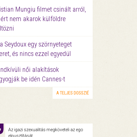
istian Mungiu filmet csinált arról,
ért nem akarok külföldre
ltözni
a Seydoux egy szörnyeteget
eret, és nincs ezzel egyedül
ndkívüli női alakítások
gyogják be idén Cannes-t
A TELJES DOSSZIÉ
Az igazi szexualitás megköveteli az ego
elpusztítását.