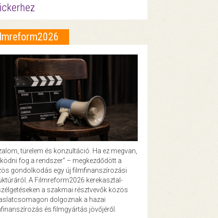
ickerhez
ilmreform2026
zalom, türelem és konzultáció. Ha ez megvan,
ödni fog a rendszer” – megkezdődött a
ös gondolkodás egy új filmfinanszírozási
uktúráról. A Filmreform2026 kerekasztal-
zélgetéseken a szakmai résztvevők közös
vaslatcsomagon dolgoznak a hazai
mfinanszírozás és filmgyártás jövőjéről.