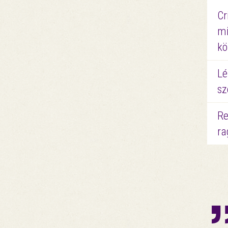
Cr
mi
kö
Lé
sz
Re
ra