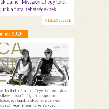
ák Dániel: Missziónk, hogy teret
junk a fiatal tehetségeknek
A TELJES DOSSZIÉ
annes 2026
olitikai thrillertől a neonfényes horroron át az
eflexív melodrámáig idén is egészen
lsőséges világok találkoznak a cannes-i
ös szőnyegen május 12. és 23. között.