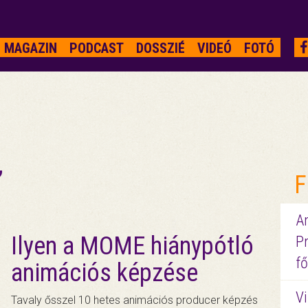
MAGAZIN
PODCAST
DOSSZIÉ
VIDEÓ
FOTÓ
”
F
A
Ilyen a MOME hiánypótló
P
fő
animációs képzése
Vi
Tavaly ősszel 10 hetes animációs producer képzés