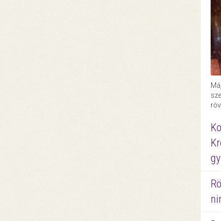
Máj
sze
röv
Ko
Kr
gy
Rö
ni