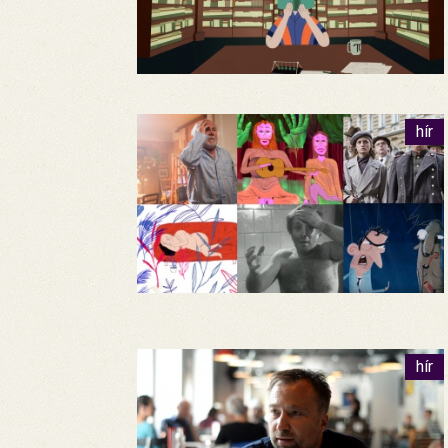
hír
hír