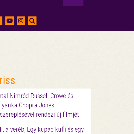
riss
ntal Nimród Russell Crowe és
riyanka Chopra Jones
szereplésével rendezi új filmjét
li, a veréb, Egy kupac kufli és egy