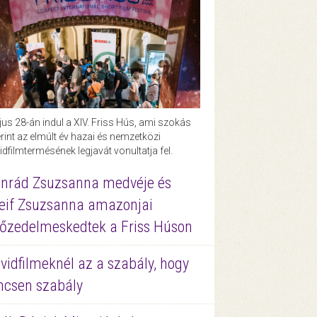
us 28-án indul a XIV. Friss Hús, ami szokás
rint az elmúlt év hazai és nemzetközi
idfilmtermésének legjavát vonultatja fel.
nrád Zsuzsanna medvéje és
eif Zsuzsanna amazonjai
őzedelmeskedtek a Friss Húson
vidfilmeknél az a szabály, hogy
ncsen szabály