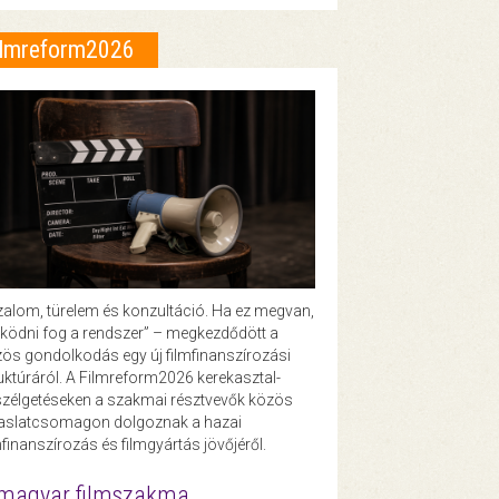
ilmreform2026
zalom, türelem és konzultáció. Ha ez megvan,
ödni fog a rendszer” – megkezdődött a
ös gondolkodás egy új filmfinanszírozási
uktúráról. A Filmreform2026 kerekasztal-
zélgetéseken a szakmai résztvevők közös
vaslatcsomagon dolgoznak a hazai
mfinanszírozás és filmgyártás jövőjéről.
magyar filmszakma