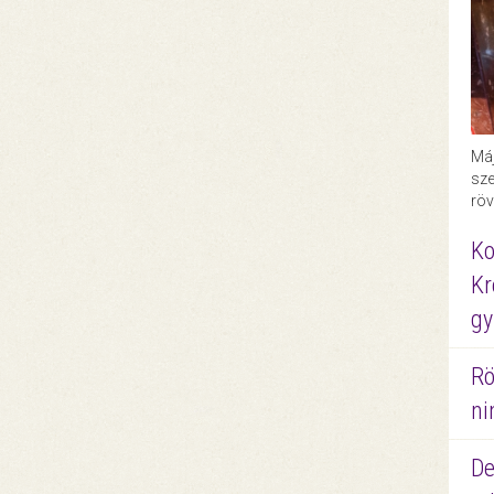
Máj
sze
röv
Ko
Kr
gy
Rö
ni
De