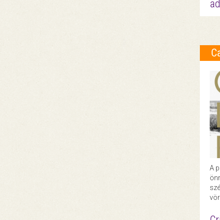
ad
C
A p
önr
szé
vör
Cr