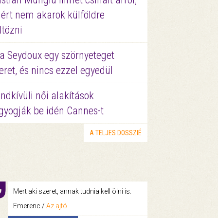
ért nem akarok külföldre
ltözni
a Seydoux egy szörnyeteget
eret, és nincs ezzel egyedül
ndkívüli női alakítások
gyogják be idén Cannes-t
A TELJES DOSSZIÉ
Mert aki szeret, annak tudnia kell ölni is.
Emerenc /
Az ajtó