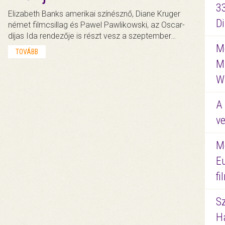
3
Elizabeth Banks amerikai színésznő, Diane Kruger
D
német filmcsillag és Pawel Pawlikowski, az Oscar-
díjas Ida rendezője is részt vesz a szeptember…
Me
TOVÁBB
M
W
A 
ve
M
E
f
S
Ha