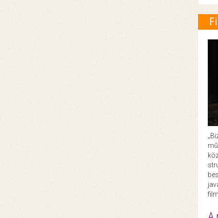
F
„Bi
műk
köz
str
bes
ja
fil
A 