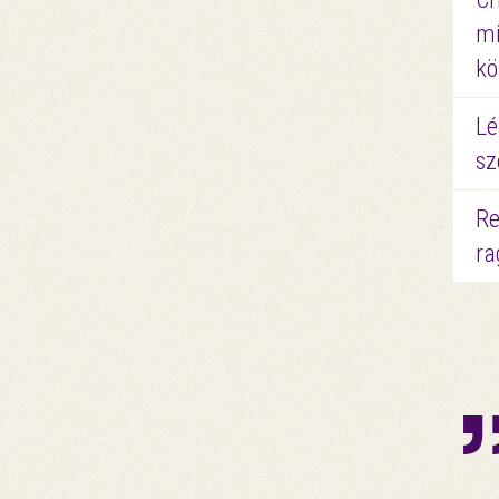
mi
kö
Lé
sz
Re
ra