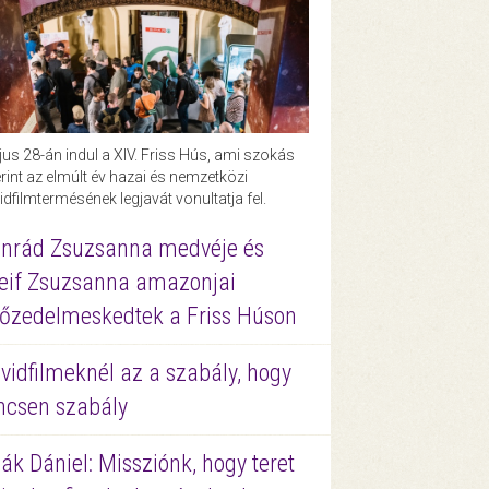
us 28-án indul a XIV. Friss Hús, ami szokás
rint az elmúlt év hazai és nemzetközi
idfilmtermésének legjavát vonultatja fel.
nrád Zsuzsanna medvéje és
eif Zsuzsanna amazonjai
őzedelmeskedtek a Friss Húson
vidfilmeknél az a szabály, hogy
ncsen szabály
ák Dániel: Missziónk, hogy teret