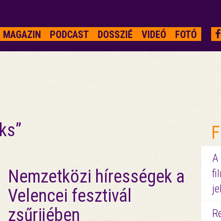
MAGAZIN
PODCAST
DOSSZIÉ
VIDEÓ
FOTÓ
ks”
F
A
Nemzetközi hírességek a
fi
je
Velencei fesztivál
zsűrijében
R