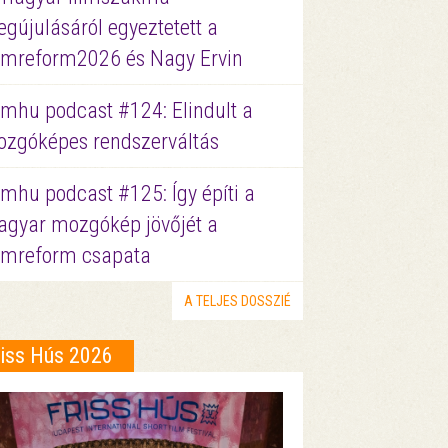
gújulásáról egyeztetett a
lmreform2026 és Nagy Ervin
lmhu podcast #124: Elindult a
zgóképes rendszerváltás
lmhu podcast #125: Így építi a
gyar mozgókép jövőjét a
lmreform csapata
A TELJES DOSSZIÉ
riss Hús 2026