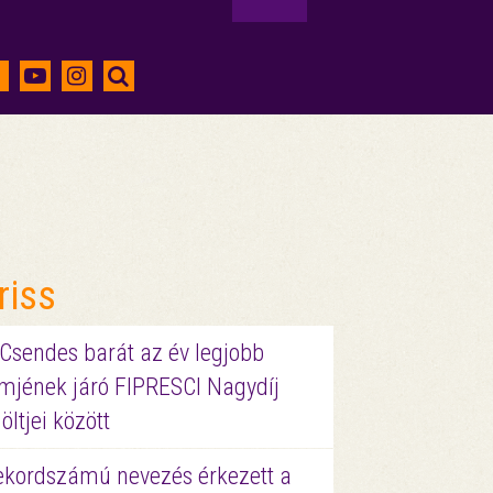
riss
 Csendes barát az év legjobb
lmjének járó FIPRESCI Nagydíj
löltjei között
ekordszámú nevezés érkezett a