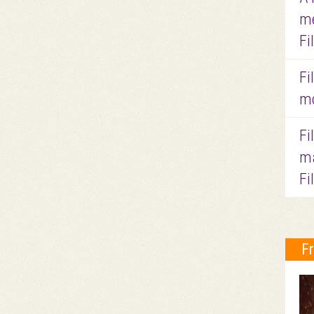
me
Fi
Fi
mo
Fi
ma
Fi
F