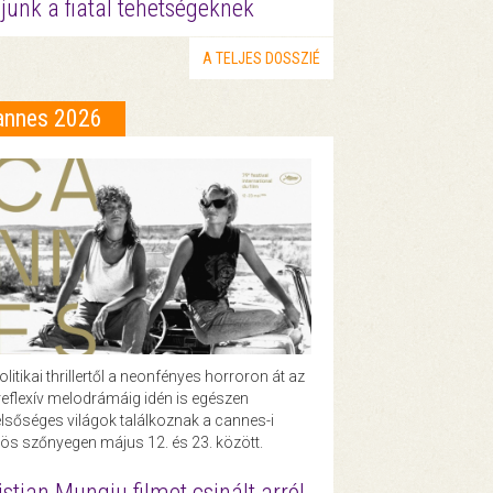
junk a fiatal tehetségeknek
A TELJES DOSSZIÉ
annes 2026
olitikai thrillertől a neonfényes horroron át az
eflexív melodrámáig idén is egészen
lsőséges világok találkoznak a cannes-i
ös szőnyegen május 12. és 23. között.
istian Mungiu filmet csinált arról,