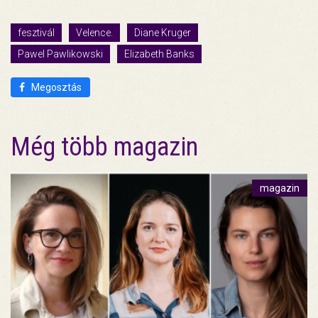
fesztivál
Velence.
Diane Kruger
Pawel Pawlikowski
Elizabeth Banks
Megosztás
Még több magazin
magazin