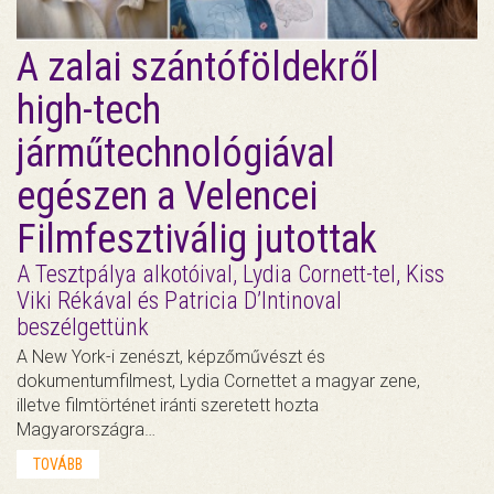
A zalai szántóföldekről
high-tech
járműtechnológiával
egészen a Velencei
Filmfesztiválig jutottak
A Tesztpálya alkotóival, Lydia Cornett-tel, Kiss
Viki Rékával és Patricia D’Intinoval
beszélgettünk
A New York-i zenészt, képzőművészt és
dokumentumfilmest, Lydia Cornettet a magyar zene,
illetve filmtörténet iránti szeretett hozta
Magyarországra…
TOVÁBB