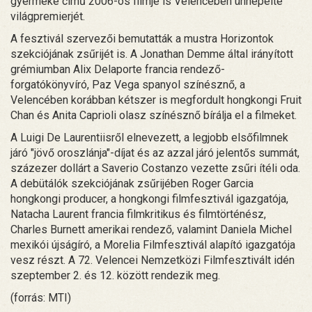
gyermeke című 2006-os filmje is Velencében ünnepelte
világpremierjét.
A fesztivál szervezői bemutatták a mustra Horizontok
szekciójának zsűrijét is. A Jonathan Demme által irányított
grémiumban Alix Delaporte francia rendező-
forgatókönyvíró, Paz Vega spanyol színésznő, a
Velencében korábban kétszer is megfordult hongkongi Fruit
Chan és Anita Caprioli olasz színésznő bírálja el a filmeket.
A Luigi De Laurentiisről elnevezett, a legjobb elsőfilmnek
járó "jövő oroszlánja"-díjat és az azzal járó jelentős summát,
százezer dollárt a Saverio Costanzo vezette zsűri ítéli oda.
A debütálók szekciójának zsűrijében Roger Garcia
hongkongi producer, a hongkongi filmfesztivál igazgatója,
Natacha Laurent francia filmkritikus és filmtörténész,
Charles Burnett amerikai rendező, valamint Daniela Michel
mexikói újságíró, a Morelia Filmfesztivál alapító igazgatója
vesz részt. A 72. Velencei Nemzetközi Filmfesztivált idén
szeptember 2. és 12. között rendezik meg.
(forrás: MTI)