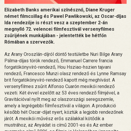
Elizabeth Banks amerikai színésznő, Diane Kruger
német filmcsillag és Pawel Pawlikowski, az Oscar-díjas
Ida rendezője is részt vesz a szeptember 2-án
megnyíló 72. velencei filmfesztivál versenyfilmes
zsűrijének munkájában - jelentették be hétfőn
Rómában a szervezők.
Az Arany Oroszlán-díjról döntő testületbe Nuri Bilge Arany
Pálma-díjas török rendező, Emmanuel Carrere francia
forgatókönyvíró-rendező, Hou Hsziao-hszien tajvani
rendező, Francesco Munzi olasz rendező és Lynne Ramsay
brit forgatókönyvíró-rendező kapott még meghívást. A
versenyfilmes zsűrit Alfonso Cuarón mexikói rendező
vezeti. Két évvel ezelőtt az 53 éves rendező filmjével, a
Gravitációval nyílt meg az olaszországi seregszemle,
amely a legrégebbi filmfesztivál a világon. A produkció
később hét Oscar-díjat nyert, köztük a legjobb rendezőnek
járót. A mexikói művész erős szálakkal kötődik a
mustrához, az Anyádat is című 2001-es és Az ember