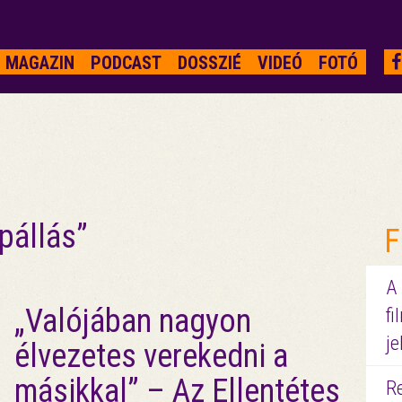
MAGAZIN
PODCAST
DOSSZIÉ
VIDEÓ
FOTÓ
pállás”
F
A
„Valójában nagyon
fi
je
élvezetes verekedni a
másikkal” – Az Ellentétes
R