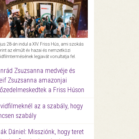
us 28-án indul a XIV. Friss Hús, ami szokás
rint az elmúlt év hazai és nemzetközi
idfilmtermésének legjavát vonultatja fel.
nrád Zsuzsanna medvéje és
eif Zsuzsanna amazonjai
őzedelmeskedtek a Friss Húson
vidfilmeknél az a szabály, hogy
ncsen szabály
ák Dániel: Missziónk, hogy teret