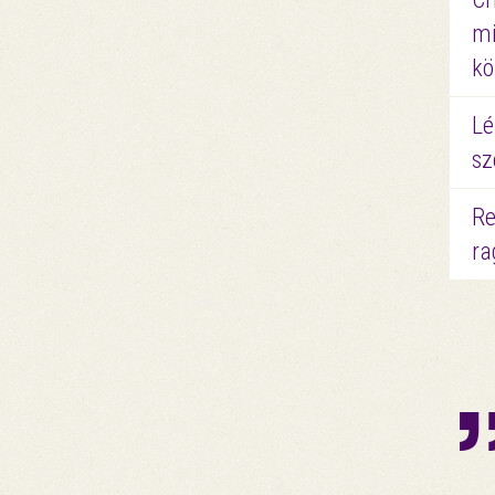
mi
kö
Lé
sz
Re
ra