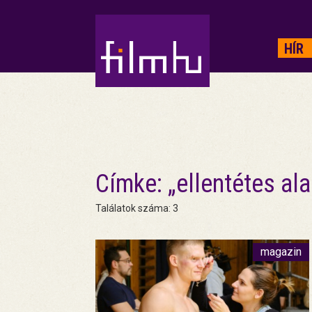
HIRDETÉS
HÍR
Címke: „ellentétes ala
Találatok száma: 3
magazin