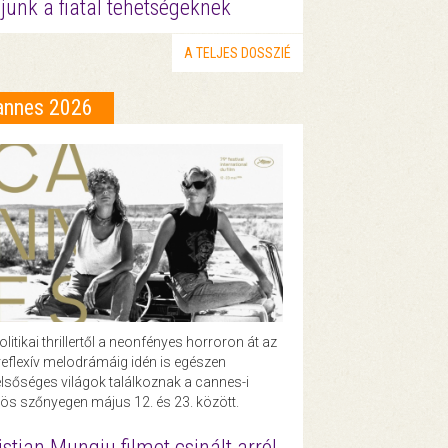
junk a fiatal tehetségeknek
A TELJES DOSSZIÉ
annes 2026
olitikai thrillertől a neonfényes horroron át az
eflexív melodrámáig idén is egészen
lsőséges világok találkoznak a cannes-i
ös szőnyegen május 12. és 23. között.
istian Mungiu filmet csinált arról,