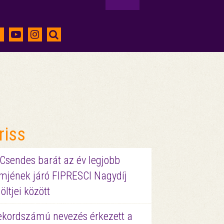
riss
 Csendes barát az év legjobb
lmjének járó FIPRESCI Nagydíj
löltjei között
ekordszámú nevezés érkezett a