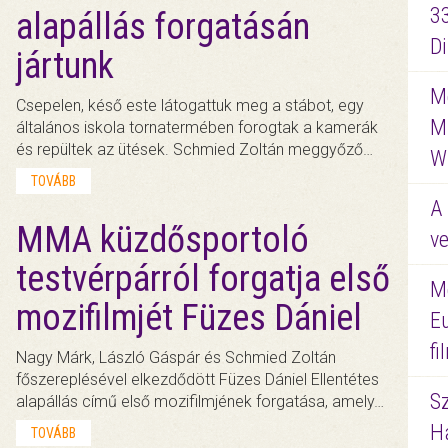
3
alapállás forgatásán
D
jártunk
Me
Csepelen, késő este látogattuk meg a stábot, egy
M
általános iskola tornatermében forogtak a kamerák
és repültek az ütések. Schmied Zoltán meggyőző…
W
TOVÁBB
A 
MMA küzdősportoló
ve
testvérpárról forgatja első
M
mozifilmjét Füzes Dániel
E
f
Nagy Márk, László Gáspár és Schmied Zoltán
főszereplésével elkezdődött Füzes Dániel Ellentétes
S
alapállás című első mozifilmjének forgatása, amely…
Ha
TOVÁBB