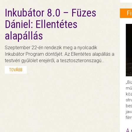
Inkubátor 8.0 – Füzes
F
Dániel: Ellentétes
alapállás
Szeptember 22-én rendezik meg a nyolcadik
Inkubátor Program döntőjét. Az Ellentétes alapállás a
testvéri gyűlölet erejéről, a tesztoszteronszagú…
TOVÁBB
„Bi
műk
köz
str
bes
ja
fil
A 