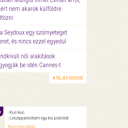
ért nem akarok külföldre
ltözni
a Seydoux egy szörnyeteget
eret, és nincs ezzel egyedül
ndkívüli női alakítások
gyogják be idén Cannes-t
A TELJES DOSSZIÉ
- Kuc-kuc.
- Leszippantottam egy kis piskótát.
Nyomtávváltás