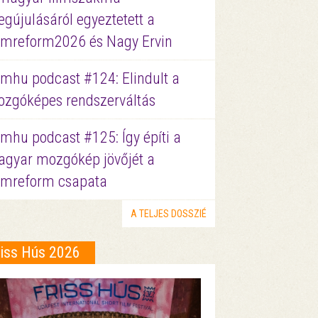
gújulásáról egyeztetett a
lmreform2026 és Nagy Ervin
lmhu podcast #124: Elindult a
zgóképes rendszerváltás
lmhu podcast #125: Így építi a
gyar mozgókép jövőjét a
lmreform csapata
A TELJES DOSSZIÉ
riss Hús 2026