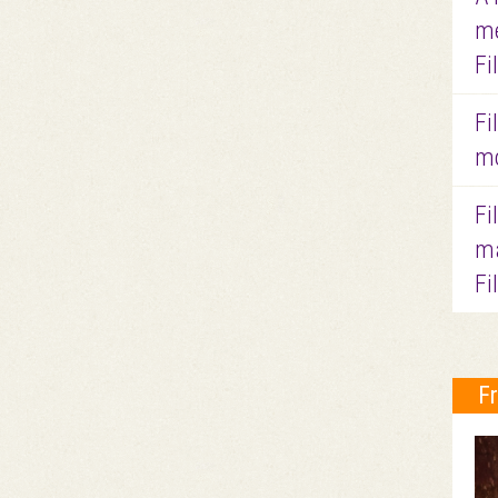
me
Fi
Fi
mo
Fi
ma
Fi
F