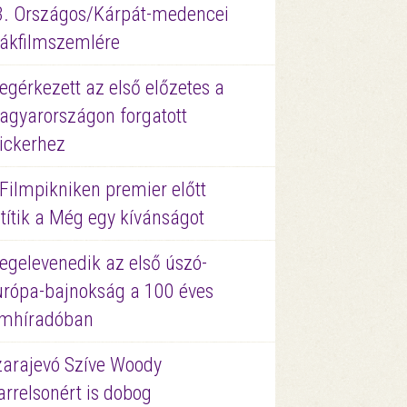
3. Országos/Kárpát-medencei
iákfilmszemlére
gérkezett az első előzetes a
agyarországon forgatott
ickerhez
Filmpikniken premier előtt
títik a Még egy kívánságot
egelevenedik az első úszó-
urópa-bajnokság a 100 éves
ilmhíradóban
zarajevó Szíve Woody
rrelsonért is dobog