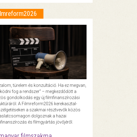
ilmreform2026
zalom, türelem és konzultáció. Ha ez megvan,
ödni fog a rendszer” – megkezdődött a
ös gondolkodás egy új filmfinanszírozási
uktúráról. A Filmreform2026 kerekasztal-
zélgetéseken a szakmai résztvevők közös
vaslatcsomagon dolgoznak a hazai
mfinanszírozás és filmgyártás jövőjéről.
magyar filmszakma