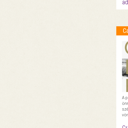
ad
C
A p
önr
szé
vör
Cr