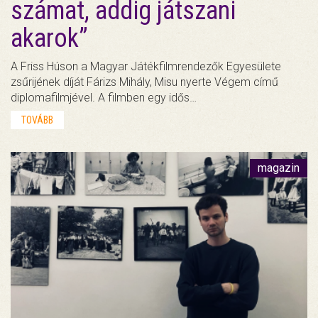
számat, addig játszani
akarok”
A Friss Húson a Magyar Játékfilmrendezők Egyesülete
zsűrijének díját Fárizs Mihály, Misu nyerte Végem című
diplomafilmjével. A filmben egy idős…
TOVÁBB
magazin