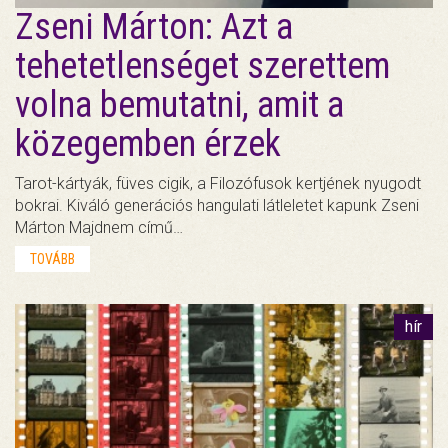
Zseni Márton: Azt a
tehetetlenséget szerettem
volna bemutatni, amit a
közegemben érzek
Tarot-kártyák, füves cigik, a Filozófusok kertjének nyugodt
bokrai. Kiváló generációs hangulati látleletet kapunk Zseni
Márton Majdnem című…
TOVÁBB
hír