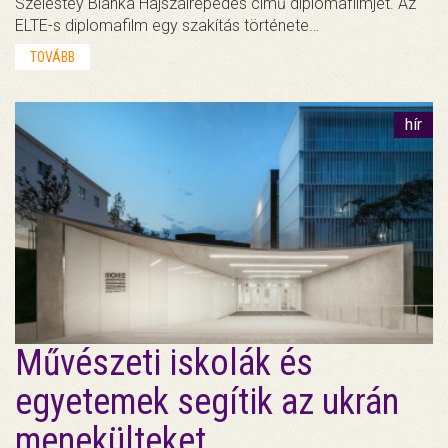
Szelestey Bianka Hajszálrepedés című diplomafilmjét. Az
ELTE-s diplomafilm egy szakítás története…
TOVÁBB
hír
Művészeti iskolák és
egyetemek segítik az ukrán
menekülteket