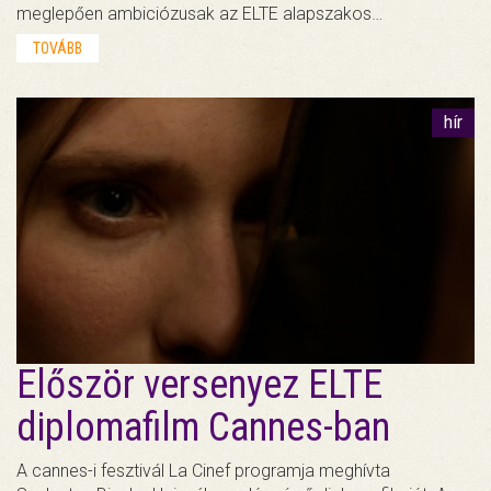
meglepően ambiciózusak az ELTE alapszakos…
TOVÁBB
hír
Először versenyez ELTE
diplomafilm Cannes-ban
A cannes-i fesztivál La Cinef programja meghívta