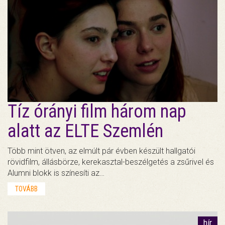
Tíz órányi film három nap
alatt az ELTE Szemlén
Több mint ötven, az elmúlt pár évben készült hallgatói
rövidfilm, állásbörze, kerekasztal-beszélgetés a zsűrivel és
Alumni blokk is színesíti az…
TOVÁBB
hír