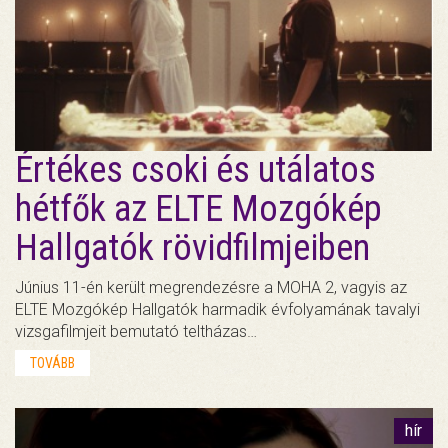
Értékes csoki és utálatos
hétfők az ELTE Mozgókép
Hallgatók rövidfilmjeiben
Június 11-én került megrendezésre a MOHA 2, vagyis az
ELTE Mozgókép Hallgatók harmadik évfolyamának tavalyi
vizsgafilmjeit bemutató teltházas…
TOVÁBB
hír