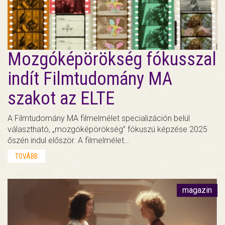
Mozgóképörökség fókusszal
indít Filmtudomány MA
szakot az ELTE
A Filmtudomány MA filmelmélet specializáción belül
választható, „mozgóképörökség” fókuszú képzése 2025
őszén indul először. A filmelmélet…
TOVÁBB
magazin