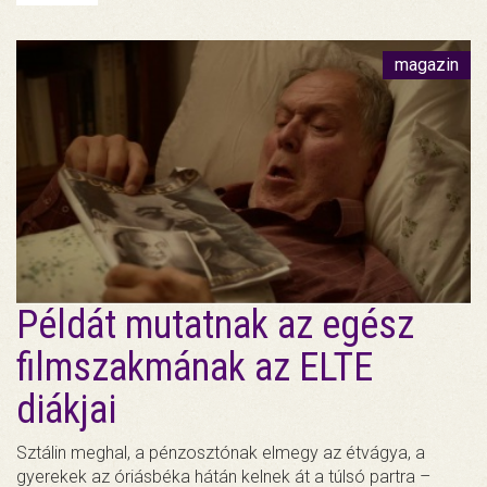
magazin
Példát mutatnak az egész
filmszakmának az ELTE
diákjai
Sztálin meghal, a pénzosztónak elmegy az étvágya, a
gyerekek az óriásbéka hátán kelnek át a túlsó partra –