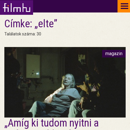
To
na
Címke: „elte”
Találatok száma: 30
magazin
„Amíg ki tudom nyitni a