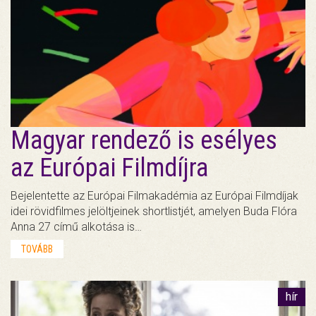
Magyar rendező is esélyes
az Európai Filmdíjra
Bejelentette az Európai Filmakadémia az Európai Filmdíjak
idei rövidfilmes jelöltjeinek shortlistjét, amelyen Buda Flóra
Anna 27 című alkotása is…
TOVÁBB
hír