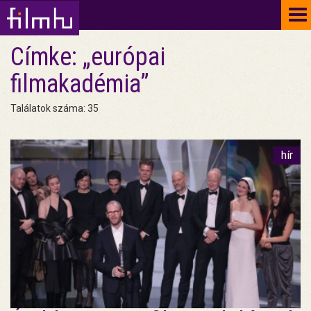
To
na
Címke: „európai
filmakadémia”
Találatok száma: 35
hír