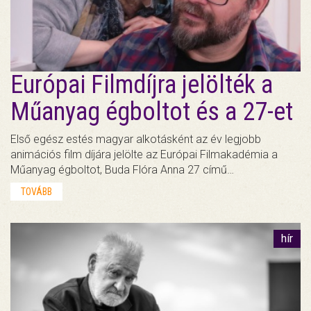
Európai Filmdíjra jelölték a
Műanyag égboltot és a 27-et
Első egész estés magyar alkotásként az év legjobb
animációs film díjára jelölte az Európai Filmakadémia a
Műanyag égboltot, Buda Flóra Anna 27 című…
TOVÁBB
hír