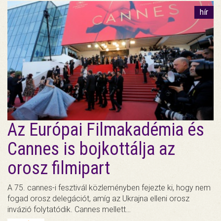
hír
Az Európai Filmakadémia és
Cannes is bojkottálja az
orosz filmipart
A 75. cannes-i fesztivál közleményben fejezte ki, hogy nem
fogad orosz delegációt, amíg az Ukrajna elleni orosz
invázió folytatódik. Cannes mellett…