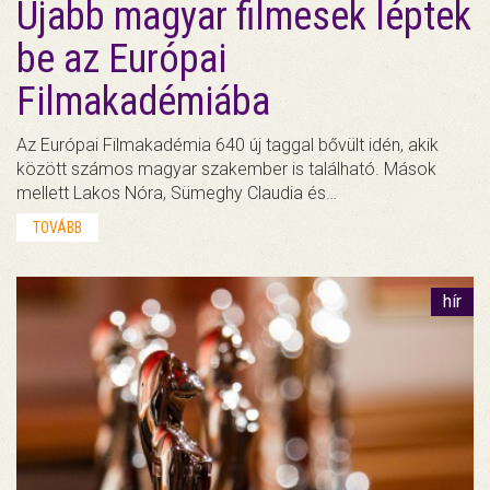
Újabb magyar filmesek léptek
be az Európai
Filmakadémiába
Az Európai Filmakadémia 640 új taggal bővült idén, akik
között számos magyar szakember is található. Mások
mellett Lakos Nóra, Sümeghy Claudia és…
TOVÁBB
hír