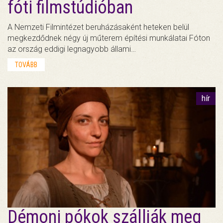
fóti filmstúdióban
A Nemzeti Filmintézet beruházásaként heteken belül
megkezdődnek négy új műterem építési munkálatai Fóton
az ország eddigi legnagyobb állami…
TOVÁBB
hír
Démoni pókok szállják meg