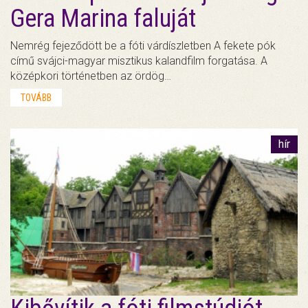
Gera Marina faluját
Nemrég fejeződött be a fóti várdíszletben A fekete pók
című svájci-magyar misztikus kalandfilm forgatása. A
középkori történetben az ördög…
TOVÁBB
hír