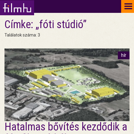
To
na
Címke: „fóti stúdió”
Találatok száma: 3
hír
Hatalmas bővítés kezdődik a