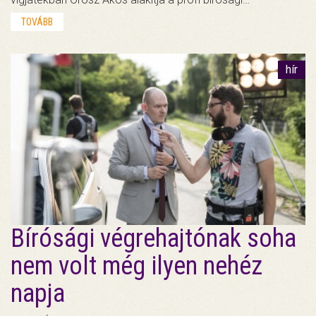
TOVÁBB
hír
Bírósági végrehajtónak soha
nem volt még ilyen nehéz
napja