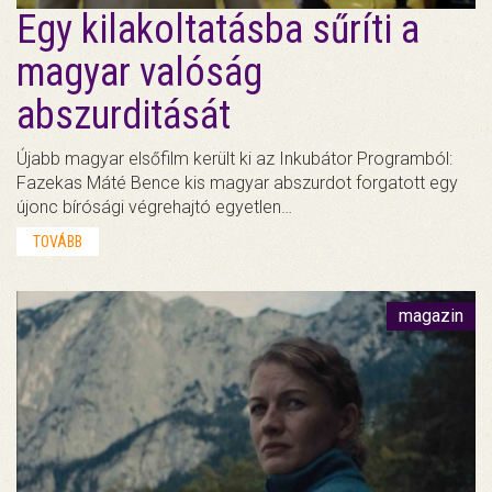
Egy kilakoltatásba sűríti a
magyar valóság
abszurditását
Újabb magyar elsőfilm került ki az Inkubátor Programból:
Fazekas Máté Bence kis magyar abszurdot forgatott egy
újonc bírósági végrehajtó egyetlen…
TOVÁBB
magazin