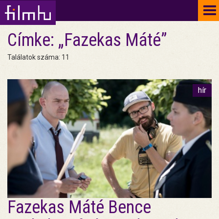
To
na
Címke: „Fazekas Máté”
Találatok száma: 11
hír
Fazekas Máté Bence