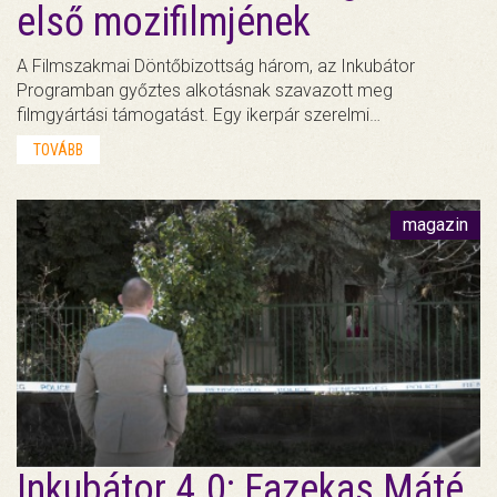
első mozifilmjének
A Filmszakmai Döntőbizottság három, az Inkubátor
Programban győztes alkotásnak szavazott meg
filmgyártási támogatást. Egy ikerpár szerelmi…
TOVÁBB
magazin
Inkubátor 4.0: Fazekas Máté