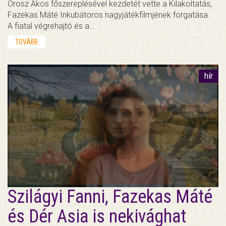
Orosz Ákos főszereplésével kezdetét vette a Kilakoltatás,
Fazekas Máté Inkubátoros nagyjátékfilmjének forgatása.
A fiatal végrehajtó és a…
TOVÁBB
hír
Szilágyi Fanni, Fazekas Máté
és Dér Asia is nekivághat