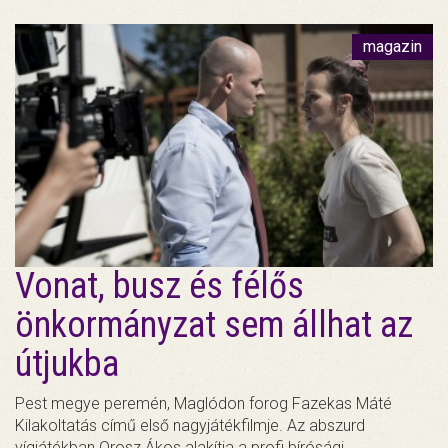
magazin
Vonat, busz és félős
önkormányzat sem állhat az
útjukba
Pest megye peremén, Maglódon forog Fazekas Máté
Kilakoltatás című első nagyjátékfilmje. Az abszurd
vígjátékban Orosz Ákos alakítja a profi bírósági…