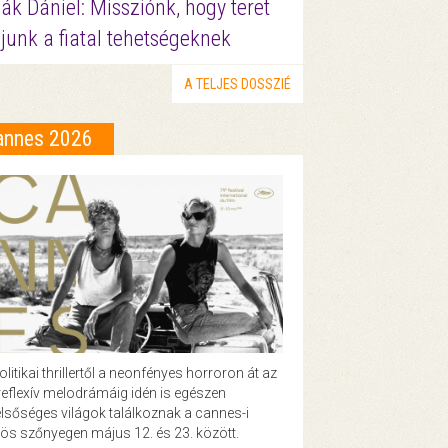
ák Dániel: Missziónk, hogy teret
junk a fiatal tehetségeknek
A TELJES DOSSZIÉ
annes 2026
olitikai thrillertől a neonfényes horroron át az
eflexív melodrámáig idén is egészen
lsőséges világok találkoznak a cannes-i
ös szőnyegen május 12. és 23. között.