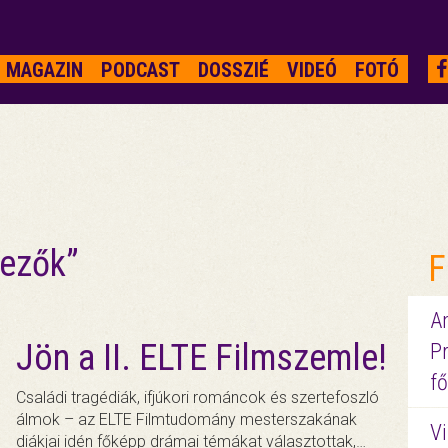
MAGAZIN
PODCAST
DOSSZIÉ
VIDEÓ
FOTÓ
dezők”
F
A
Jön a II. ELTE Filmszemle!
P
fő
Családi tragédiák, ifjúkori románcok és szertefoszló
álmok – az ELTE Filmtudomány mesterszakának
Vi
diákjai idén főképp drámai témákat választottak,…