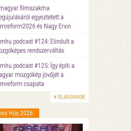
magyar filmszakma
gújulásáról egyeztetett a
lmreform2026 és Nagy Ervin
lmhu podcast #124: Elindult a
zgóképes rendszerváltás
lmhu podcast #125: Így építi a
gyar mozgókép jövőjét a
lmreform csapata
A TELJES DOSSZIÉ
riss Hús 2026