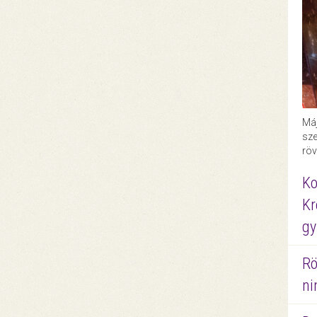
Máj
sze
röv
Ko
Kr
gy
Rö
ni