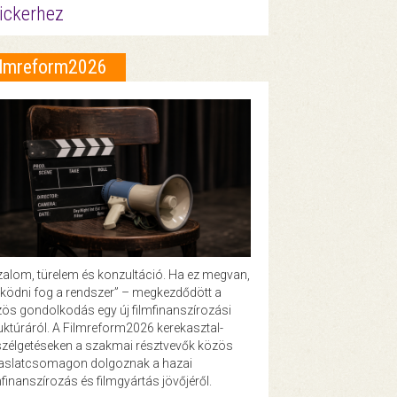
ickerhez
ilmreform2026
zalom, türelem és konzultáció. Ha ez megvan,
ödni fog a rendszer” – megkezdődött a
ös gondolkodás egy új filmfinanszírozási
uktúráról. A Filmreform2026 kerekasztal-
zélgetéseken a szakmai résztvevők közös
vaslatcsomagon dolgoznak a hazai
mfinanszírozás és filmgyártás jövőjéről.