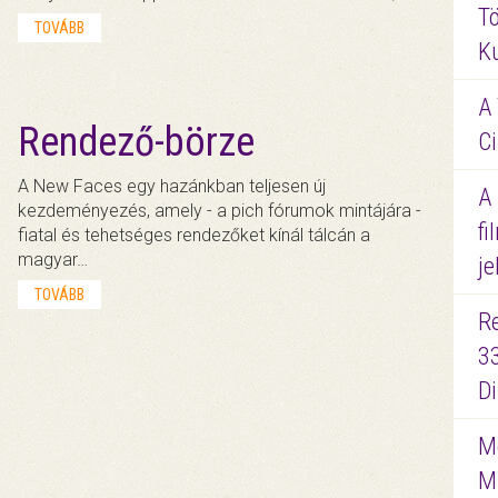
Tö
TOVÁBB
K
A 
Rendező-börze
Ci
A New Faces egy hazánkban teljesen új
A
kezdeményezés, amely - a pich fórumok mintájára -
fi
fiatal és tehetséges rendezőket kínál tálcán a
magyar…
je
TOVÁBB
R
3
D
Me
M