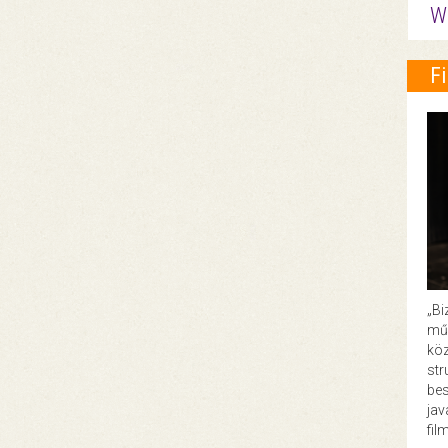
W
F
„Bi
műk
köz
str
bes
ja
fil