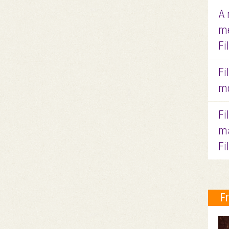
A 
me
Fi
Fi
mo
Fi
ma
Fi
F