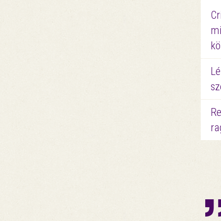
Cr
mi
kö
Lé
sz
Re
ra