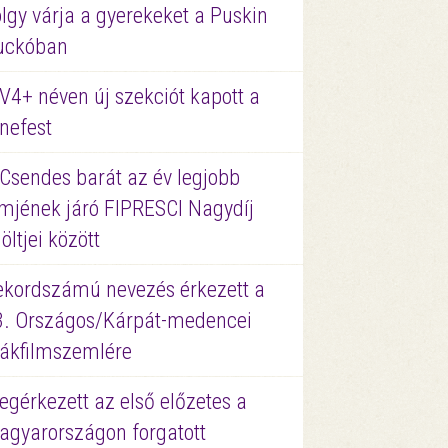
lgy várja a gyerekeket a Puskin
uckóban
V4+ néven új szekciót kapott a
nefest
 Csendes barát az év legjobb
lmjének járó FIPRESCI Nagydíj
löltjei között
ekordszámú nevezés érkezett a
3. Országos/Kárpát-medencei
iákfilmszemlére
gérkezett az első előzetes a
agyarországon forgatott