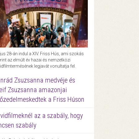
us 28-án indul a XIV. Friss Hús, ami szokás
rint az elmúlt év hazai és nemzetközi
idfilmtermésének legjavát vonultatja fel.
nrád Zsuzsanna medvéje és
eif Zsuzsanna amazonjai
őzedelmeskedtek a Friss Húson
vidfilmeknél az a szabály, hogy
ncsen szabály