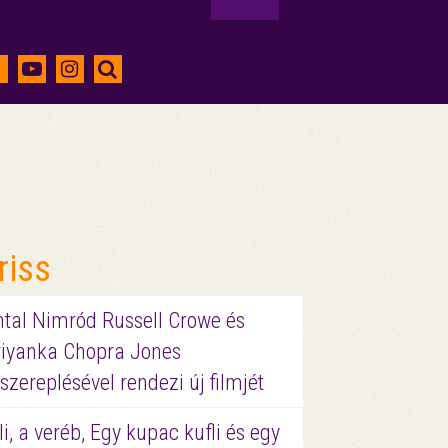
riss
ntal Nimród Russell Crowe és
riyanka Chopra Jones
szereplésével rendezi új filmjét
li, a veréb, Egy kupac kufli és egy