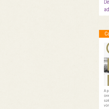
De
ad
C
A p
önr
szé
vör