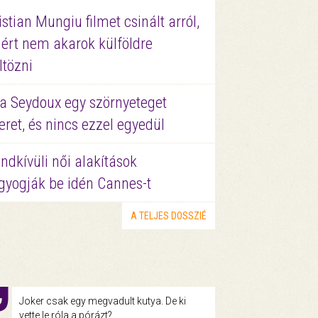
istian Mungiu filmet csinált arról,
ért nem akarok külföldre
ltözni
a Seydoux egy szörnyeteget
eret, és nincs ezzel egyedül
ndkívüli női alakítások
gyogják be idén Cannes-t
A TELJES DOSSZIÉ
Joker csak egy megvadult kutya. De ki
vette le róla a pórázt?