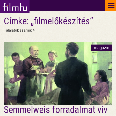
To
na
Címke: „filmelőkészítés”
Találatok száma: 4
magazin
Semmelweis forradalmat vív