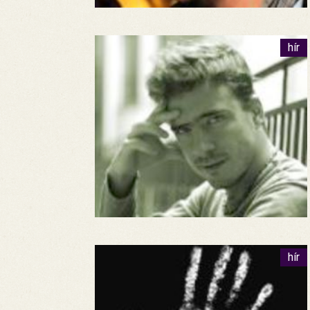
hír
hír