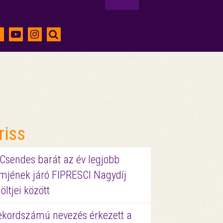
riss
 Csendes barát az év legjobb
lmjének járó FIPRESCI Nagydíj
löltjei között
ekordszámú nevezés érkezett a