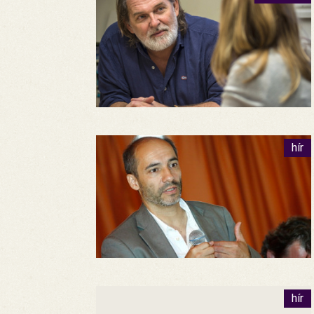
hír
hír