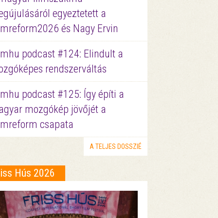
gújulásáról egyeztetett a
lmreform2026 és Nagy Ervin
lmhu podcast #124: Elindult a
zgóképes rendszerváltás
lmhu podcast #125: Így építi a
gyar mozgókép jövőjét a
lmreform csapata
A TELJES DOSSZIÉ
riss Hús 2026