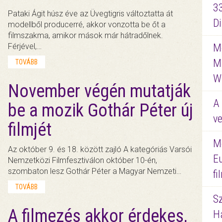
3
Pataki Ágit húsz éve az Üvegtigris változtatta át
D
modellből producerré, akkor vonzotta be őt a
filmszakma, amikor mások már hátradőlnek.
Férjével,…
Me
M
TOVÁBB
W
November végén mutatják
A 
be a mozik Gothár Péter új
ve
filmjét
M
Az október 9. és 18. között zajló A kategóriás Varsói
E
Nemzetközi Filmfesztiválon október 10-én,
szombaton lesz Gothár Péter a Magyar Nemzeti…
f
TOVÁBB
S
A filmezés akkor érdekes,
Ha