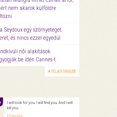
ért nem akarok külföldre
ltözni
a Seydoux egy szörnyeteget
eret, és nincs ezzel egyedül
ndkívüli női alakítások
gyogják be idén Cannes-t
A TELJES DOSSZIÉ
I will look for you. I will find you. And I will
kill you.
Elrabolva