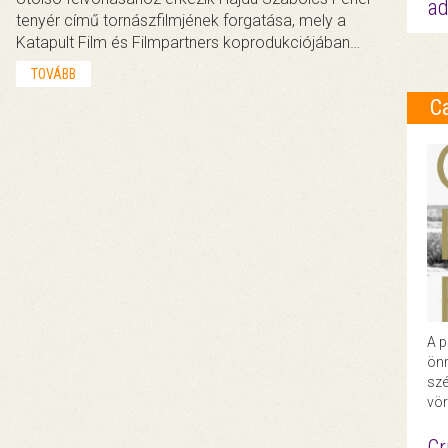
ad
tenyér című tornászfilmjének forgatása, mely a
Katapult Film és Filmpartners koprodukciójában…
TOVÁBB
C
A p
önr
szé
vör
Cr