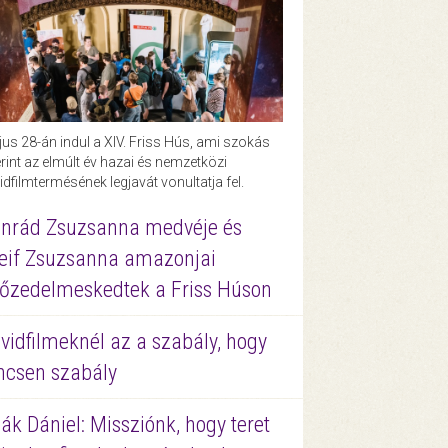
us 28-án indul a XIV. Friss Hús, ami szokás
rint az elmúlt év hazai és nemzetközi
idfilmtermésének legjavát vonultatja fel.
nrád Zsuzsanna medvéje és
eif Zsuzsanna amazonjai
őzedelmeskedtek a Friss Húson
vidfilmeknél az a szabály, hogy
ncsen szabály
ák Dániel: Missziónk, hogy teret