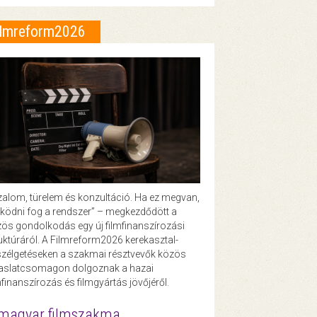
ilmreform2026
zalom, türelem és konzultáció. Ha ez megvan,
ödni fog a rendszer” – megkezdődött a
ös gondolkodás egy új filmfinanszírozási
uktúráról. A Filmreform2026 kerekasztal-
zélgetéseken a szakmai résztvevők közös
vaslatcsomagon dolgoznak a hazai
mfinanszírozás és filmgyártás jövőjéről.
magyar filmszakma