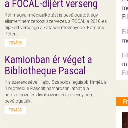
a FOCAL-díjért verseng
me
Két magyar médiaalkotást is beválogatott egy
Fi
elismert nemzetközi szervezet, a FOCAL a 2010-es
díjakért versengő alkotások mezőnyébe. Forgács
Fi
Péter…
mo
TOVÁBB
Fi
Kamionban ér véget a
ma
Bibliotheque Pascal
Fi
Kis szerencsével Hajdu Szabolcs legújabb filmjét, a
Bibliotheque Pascalt hamarosan láthatja a
nemzetközi fesztiválközönség, amennyiben
F
beválogatják…
TOVÁBB