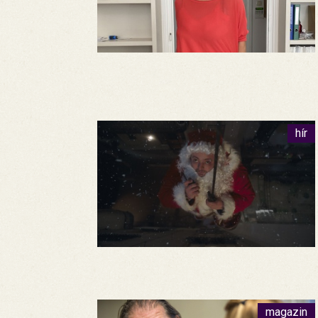
hír
magazin