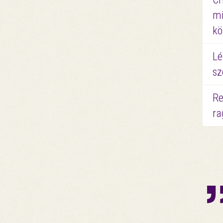
mi
kö
Lé
sz
Re
ra