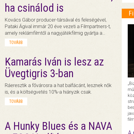
ha csinálod is
F
Kovács Gábor producer-társával és feleségével,
Pataki Ágival immár 20 éve vezeti a Filmpartners-t,
amely reklámfilmtől a nagyjátékfilmig gyártja a…
TOVÁBB
Kamarás Iván is lesz az
Üvegtigris 3-ban
„Bi
Ráeresztik a fővárosra a hat balfácánt, lesznek nők
műk
is, és a költségvetés 10%-a hiányzik csak.
köz
str
TOVÁBB
bes
ja
fil
A Hunky Blues és a NAVA
A 