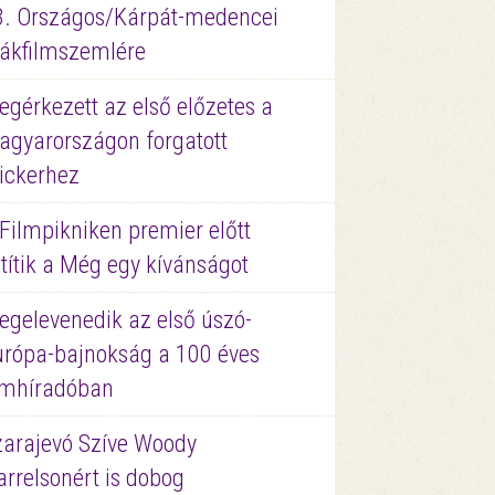
3. Országos/Kárpát-medencei
iákfilmszemlére
gérkezett az első előzetes a
agyarországon forgatott
ickerhez
Filmpikniken premier előtt
títik a Még egy kívánságot
egelevenedik az első úszó-
urópa-bajnokság a 100 éves
ilmhíradóban
zarajevó Szíve Woody
rrelsonért is dobog