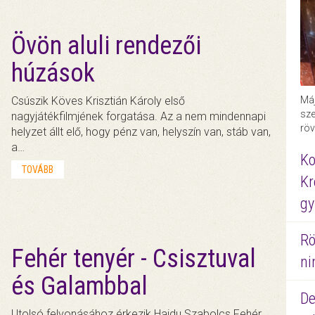
Övön aluli rendezői
húzások
Csúszik Köves Krisztián Károly első
Máj
sze
nagyjátékfilmjének forgatása. Az a nem mindennapi
röv
helyzet állt elő, hogy pénz van, helyszín van, stáb van,
a…
Ko
TOVÁBB
Kr
gy
Rö
Fehér tenyér - Csisztuval
ni
és Galambbal
De
Utolsó felvonásához érkezik Hajdu Szabolcs Fehér