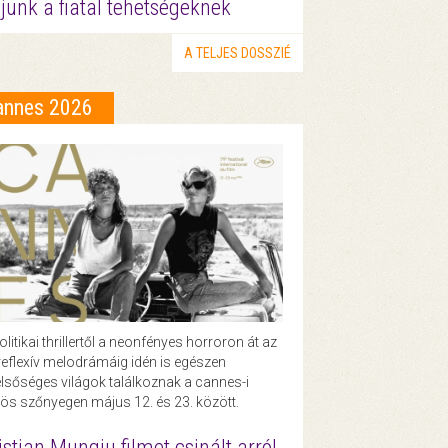
junk a fiatal tehetségeknek
A TELJES DOSSZIÉ
annes 2026
olitikai thrillertől a neonfényes horroron át az
eflexív melodrámáig idén is egészen
lsőséges világok találkoznak a cannes-i
ös szőnyegen május 12. és 23. között.
istian Mungiu filmet csinált arról,