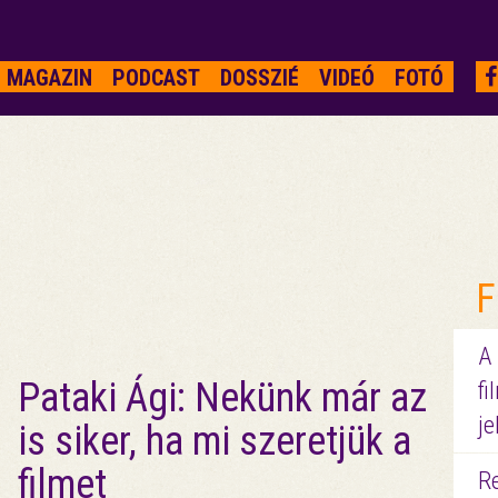
MAGAZIN
PODCAST
DOSSZIÉ
VIDEÓ
FOTÓ
F
A
Pataki Ági: Nekünk már az
fi
je
is siker, ha mi szeretjük a
filmet
R