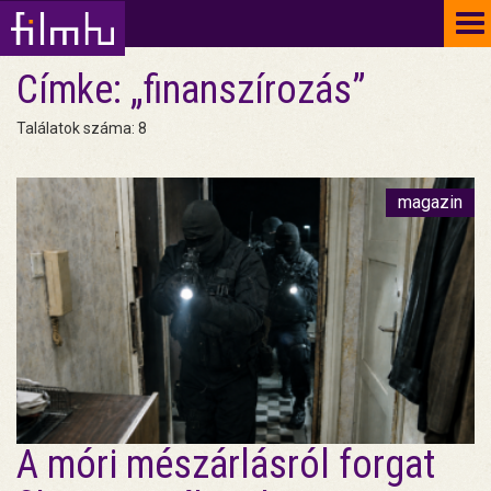
To
na
Címke: „finanszírozás”
Találatok száma: 8
magazin
A móri mészárlásról forgat