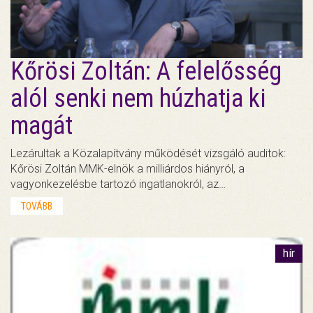
Kőrösi Zoltán: A felelősség
alól senki nem húzhatja ki
magát
Lezárultak a Közalapítvány működését vizsgáló auditok:
Kőrösi Zoltán MMK-elnök a milliárdos hiányról, a
vagyonkezelésbe tartozó ingatlanokról, az…
TOVÁBB
hír