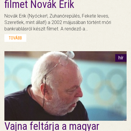
filmet Novák Erik
Novák Erik (Nyócker!, Zuhanórepülés, Fekete leves,
Szeretlek, mint állat!) a 2002 májusában történt móri
bankrablásról készít filmet. A rendező a…
TOVÁBB
hír
Vajna feltárja a magyar