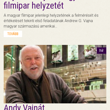
filmipar helyzetét
A magyar filmipar jelenlegi helyzetének a felmérését és
értékelését tekinti első feladatának Andrew G. Vajna
magyar származású amerikai…
TOVÁBB
hír
Andy Vajnát