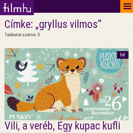
To
na
Címke: „gryllus vilmos”
Találatok száma: 3
hír
Vili, a veréb, Egy kupac kufli