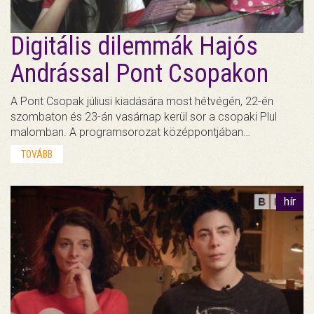
Digitális dilemmák Hajós
Andrással Pont Csopakon
A Pont Csopak júliusi kiadására most hétvégén, 22-én
szombaton és 23-án vasárnap kerül sor a csopaki Plul
malomban. A programsorozat középpontjában…
TOVÁBB
hír