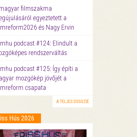
magyar filmszakma
gújulásáról egyeztetett a
lmreform2026 és Nagy Ervin
lmhu podcast #124: Elindult a
zgóképes rendszerváltás
lmhu podcast #125: Így építi a
gyar mozgókép jövőjét a
lmreform csapata
A TELJES DOSSZIÉ
riss Hús 2026