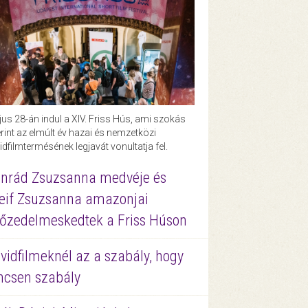
us 28-án indul a XIV. Friss Hús, ami szokás
rint az elmúlt év hazai és nemzetközi
idfilmtermésének legjavát vonultatja fel.
nrád Zsuzsanna medvéje és
eif Zsuzsanna amazonjai
őzedelmeskedtek a Friss Húson
vidfilmeknél az a szabály, hogy
ncsen szabály