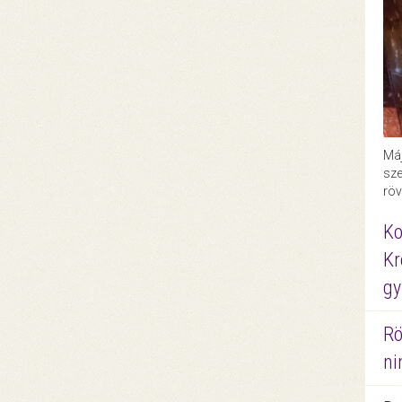
Máj
sze
röv
Ko
Kr
gy
Rö
ni