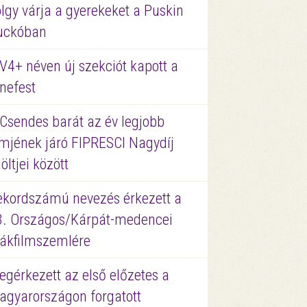
lgy várja a gyerekeket a Puskin
uckóban
V4+ néven új szekciót kapott a
nefest
 Csendes barát az év legjobb
lmjének járó FIPRESCI Nagydíj
löltjei között
ekordszámú nevezés érkezett a
3. Országos/Kárpát-medencei
iákfilmszemlére
gérkezett az első előzetes a
agyarországon forgatott