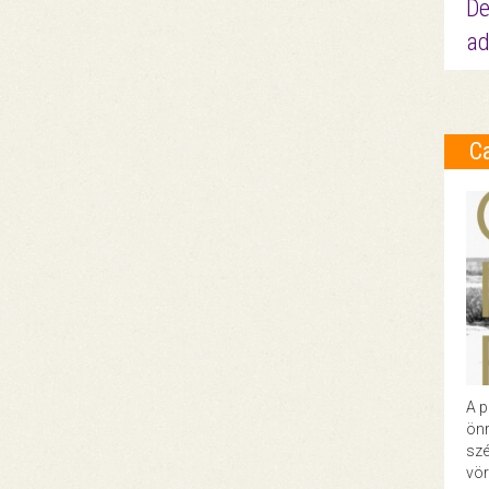
De
ad
C
A p
önr
szé
vör