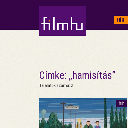
HIRDETÉS
HÍR
Címke: „hamisítás”
Találatok száma: 2
hír