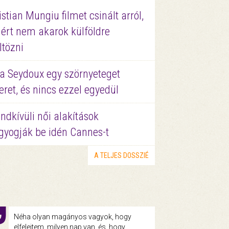
istian Mungiu filmet csinált arról,
ért nem akarok külföldre
ltözni
a Seydoux egy szörnyeteget
eret, és nincs ezzel egyedül
ndkívüli női alakítások
gyogják be idén Cannes-t
A TELJES DOSSZIÉ
Néha olyan magányos vagyok, hogy
elfelejtem, milyen nap van, és, hogy