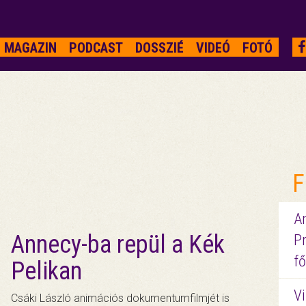
MAGAZIN
PODCAST
DOSSZIÉ
VIDEÓ
FOTÓ
F
A
Annecy-ba repül a Kék
P
fő
Pelikan
Vi
Csáki László animációs dokumentumfilmjét is