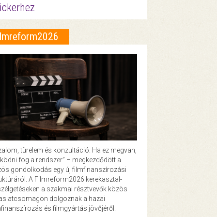
ickerhez
ilmreform2026
zalom, türelem és konzultáció. Ha ez megvan,
ödni fog a rendszer” – megkezdődött a
ös gondolkodás egy új filmfinanszírozási
uktúráról. A Filmreform2026 kerekasztal-
zélgetéseken a szakmai résztvevők közös
vaslatcsomagon dolgoznak a hazai
mfinanszírozás és filmgyártás jövőjéről.