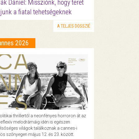
ák Dániel: Missziónk, hogy teret
junk a fiatal tehetségeknek
A TELJES DOSSZIÉ
annes 2026
olitikai thrillertől a neonfényes horroron át az
eflexív melodrámáig idén is egészen
lsőséges világok találkoznak a cannes-i
ös szőnyegen május 12. és 23. között.