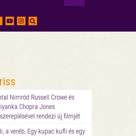
riss
ntal Nimród Russell Crowe és
riyanka Chopra Jones
szereplésével rendezi új filmjét
li, a veréb, Egy kupac kufli és egy