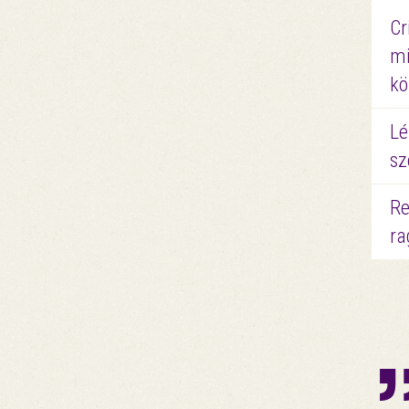
Cr
mi
kö
Lé
sz
Re
ra