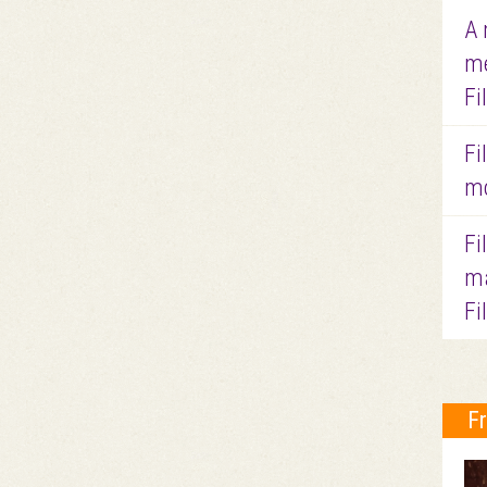
A 
me
Fi
Fi
mo
Fi
ma
Fi
F