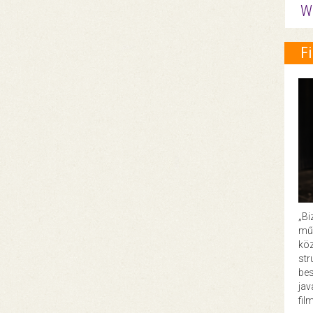
W
F
„Bi
műk
köz
str
bes
ja
fil