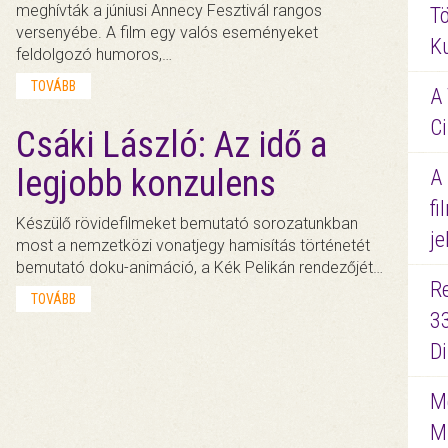
meghívták a júniusi Annecy Fesztivál rangos
Tö
versenyébe. A film egy valós eseményeket
K
feldolgozó humoros,…
TOVÁBB
A 
Ci
Csáki László: Az idő a
legjobb konzulens
A
fi
Készülő rövidefilmeket bemutató sorozatunkban
je
most a nemzetközi vonatjegy hamisítás történetét
bemutató doku-animáció, a Kék Pelikán rendezőjét…
R
TOVÁBB
3
D
Me
M