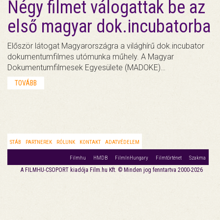
Négy filmet válogattak be az
első magyar dok.incubatorba
Először látogat Magyarországra a világhírű dok.incubator
dokumentumfilmes utómunka műhely. A Magyar
Dokumentumfilmesek Egyesülete (MADOKE)…
TOVÁBB
STÁB
PARTNEREK
RÓLUNK
KONTAKT
ADATVÉDELEM
Filmhu
HMDB
FilmInHungary
Filmtörténet
Szakma
A FILMHU-CSOPORT kiadója Film.hu Kft. © Minden jog fenntartva 2000-2026