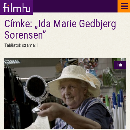
To
na
Címke: „Ida Marie Gedbjerg
Sorensen”
Találatok száma: 1
hír