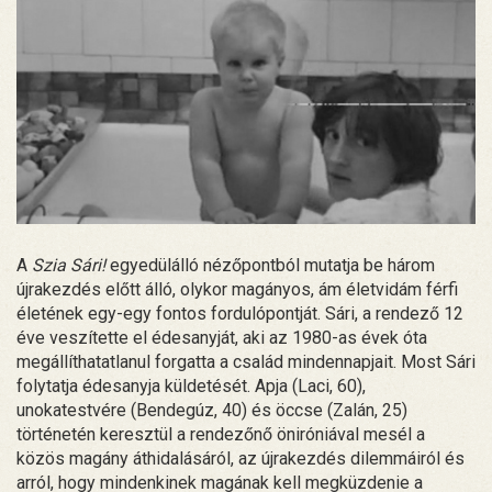
A
Szia Sári!
egyedülálló nézőpontból mutatja be három
újrakezdés előtt álló, olykor magányos, ám életvidám férfi
életének egy-egy fontos fordulópontját. Sári, a rendező 12
éve veszítette el édesanyját, aki az 1980-as évek óta
megállíthatatlanul forgatta a család mindennapjait. Most Sári
folytatja édesanyja küldetését. Apja (Laci, 60),
unokatestvére (Bendegúz, 40) és öccse (Zalán, 25)
történetén keresztül a rendezőnő öniróniával mesél a
közös magány áthidalásáról, az újrakezdés dilemmáiról és
arról, hogy mindenkinek magának kell megküzdenie a