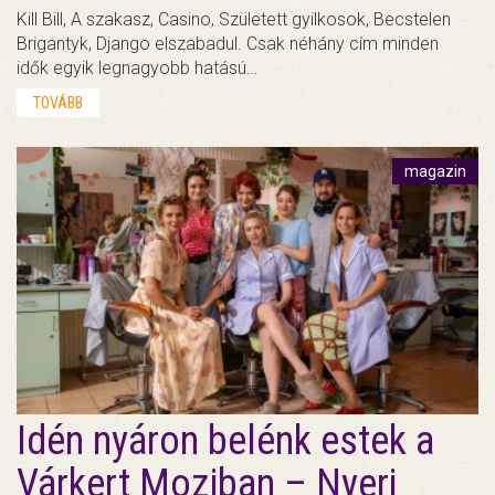
Kill Bill, A szakasz, Casino, Született gyilkosok, Becstelen
Brigantyk, Django elszabadul. Csak néhány cím minden
idők egyik legnagyobb hatású…
TOVÁBB
magazin
Idén nyáron belénk estek a
Várkert Moziban – Nyerj