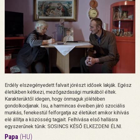
Erdély elszegényedett falvait jórészt idősek lakják. Egész
életükben kétkezi, mezőgazdasági munkából éltek.
Karakterüktől idegen, hogy önmaguk jólétében
gondolkodjanak. Isu, a harmincas éveiben járó szociális
munkás, fenekestül felforgatja az életüket amikor kihívás
elé állítja a közösség tagjait. Felhívása első hallásra
egyszerűnek tűnik: SOSINCS KÉSŐ ELKEZDENI ÉLNI.
Papa
(HU)