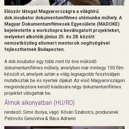
Először látogat Magyarországra a világhírű
dok.incubator dokumentumfilmes utómunka műhely. A
Magyar Dokumentumfilmesek Egyesülete (MADOKE)
bejelentette a workshopra beválogatott projekteket,
melyeket alkotóik június 25. és 28. között
nemzetközileg elismert mentorok segítségével
fejleszthetnek Budapesten.
A dok.incubator egy több mint tíz éve működő
dokumentumfilmes műhely, amelyben már mintegy 150 film
készült el, amelyek aztán a világ legnagyobb fesztiváljain
mutatkoztak be és nyertek díjakat. Az első Magyarországon
megrendezésre kerülő kiadására négy dokumentumfilmes
projektet válogattak be.
Álmok alkonyatban (HU/RO)
rendező: Simó Ibolya, vágó: Kővári Szabolcs, producerek:
Petrovits Genovéva & Bács Adrienn