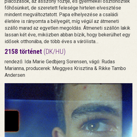
piacozások, az asszony főztje, és gyermekei ösztönözték
főhősünket, de szeretett felesége hirtelen elvesztése
mindent megváltoztatott. Papa elhelyezése a családi
életére is rányomta a bélyegét, míg végül az átmeneti
szálló marad az egyetlen megoldás. Átmeneti szállón lakik
lassan két éve, miközben abban bízik, hogy bekerülhet egy
idősek otthonába, de több éves a várólista…
2158 történet
(DK/HU)
rendező: Ida Marie Gedbjerg Sorensen, vágó: Rudas
Marianna, producerek: Meggyes Krisztina & Rikke Tambo
Andersen