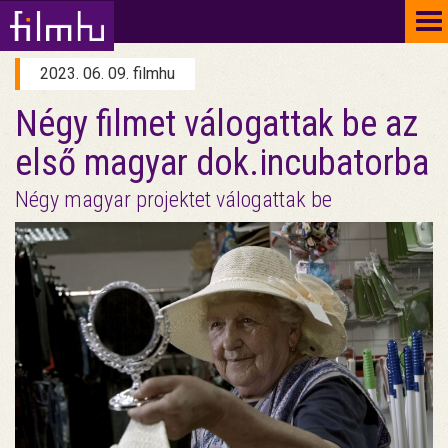
To
na
2023. 06. 09. filmhu
Négy filmet válogattak be az
első magyar dok.incubatorba
Négy magyar projektet válogattak be