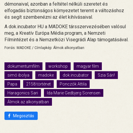
démonaival, azonban a feltétel nélküli szeretet és
elfogadás biztonságos környezetet teremt a változáshoz
és segít szembenézni az élet kihívásaival.
A dok.incubator HU a MADOKE társszervezésében valósul
meg, a Kreatív Európa Média program, a Nemzeti
Filmintézet és a Nemzetközi Visegrádi Alap támogatásával.
Forrás: MADOKE / Címlapkép: Álmok alkonyatban
dokumentumfilm
workshop
magyar film
simó ibolya
madoke
dok.incubator
Szia Sári!
Papa
2158 történet
Ponczók Attila
Haragonics Sari
Ida Marie Gedbjerg Sorensen
Álmok az alkonyatban
Megosztás