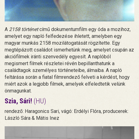
A
2158 történet
című dokumentumfilm egy óda a mozihoz,
amelyet egy napló felfedezése ihletett, amelyben egy
magyar munkás 2158 mozilátogatását rögzítette. Egy
megtépázott családot ismerhetünk meg, amelyet csupán az
akciófilmek iránti szenvedély egyesít. A naplóból
megismert filmek részletei révén bepillanthatunk a
családtagok személyes történeteibe, álmaiba. A napló
feltárása során a fiatal filmrendező felveti a kérdést, hogy
miért azok a legjobb filmek, amelyek elfeledtetik velünk
önmagunkat.
Szia, Sári!
(HU)
rendező: Haragonics Sari, vágó: Erdélyi Flóra, producerek:
László Sára & Mátis Inez