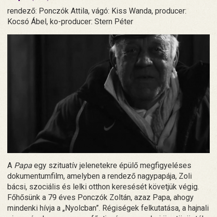
rendező: Ponczók Attila, vágó: Kiss Wanda, producer:
Kocsó Ábel, ko-producer: Stern Péter
A
Papa
egy szituatív jelenetekre épülő megfigyeléses
dokumentumfilm, amelyben a rendező nagypapája, Zoli
bácsi, szociális és lelki otthon keresését követjük végig.
Főhősünk a 79 éves Ponczók Zoltán, azaz Papa, ahogy
mindenki hívja a „Nyolcban”. Régiségek felkutatása, a hajnali