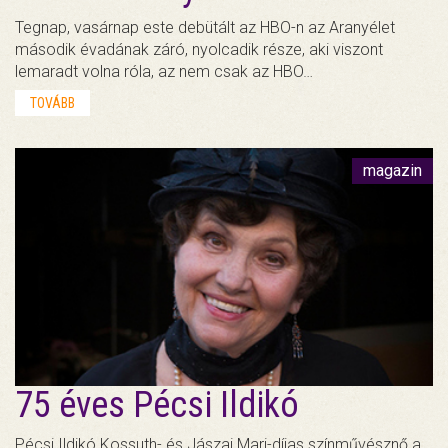
Tegnap, vasárnap este debütált az HBO-n az Aranyélet
második évadának záró, nyolcadik része, aki viszont
lemaradt volna róla, az nem csak az HBO…
TOVÁBB
magazin
75 éves Pécsi Ildikó
Pécsi Ildikó Kossuth- és Jászai Mari-díjas színművésznő a