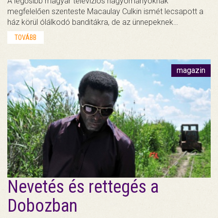
A legősibb magyar televíziós hagyományoknak
megfelelően szenteste Macaulay Culkin ismét lecsapott a
ház körül ólálkodó banditákra, de az ünnepeknek…
TOVÁBB
magazin
Nevetés és rettegés a
Dobozban