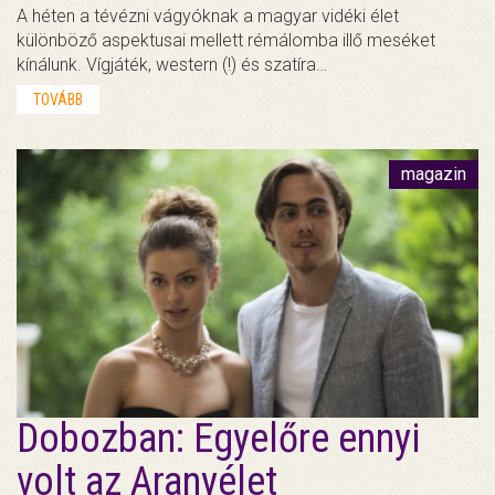
A héten a tévézni vágyóknak a magyar vidéki élet
különböző aspektusai mellett rémálomba illő meséket
kínálunk. Vígjáték, western (!) és szatíra…
TOVÁBB
magazin
Dobozban: Egyelőre ennyi
volt az Aranyélet