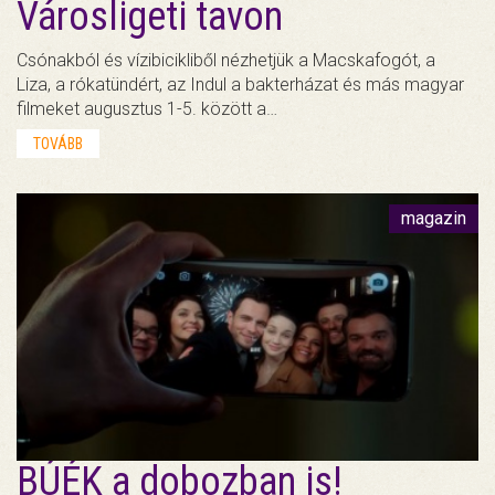
Városligeti tavon
Csónakból és vízibicikliből nézhetjük a Macskafogót, a
Liza, a rókatündért, az Indul a bakterházat és más magyar
filmeket augusztus 1-5. között a…
TOVÁBB
magazin
BÚÉK a dobozban is!