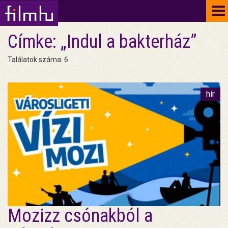
To
na
Címke: „Indul a bakterház”
Találatok száma: 6
hír
Mozizz csónakból a