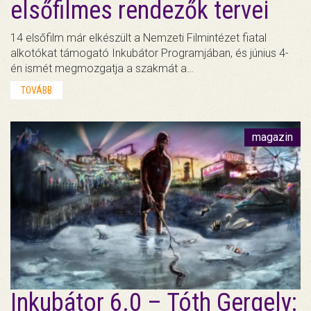
elsőfilmes rendezők tervei
14 elsőfilm már elkészült a Nemzeti Filmintézet fiatal
alkotókat támogató Inkubátor Programjában, és június 4-
én ismét megmozgatja a szakmát a…
TOVÁBB
magazin
Inkubátor 6.0 – Tóth Gergely: