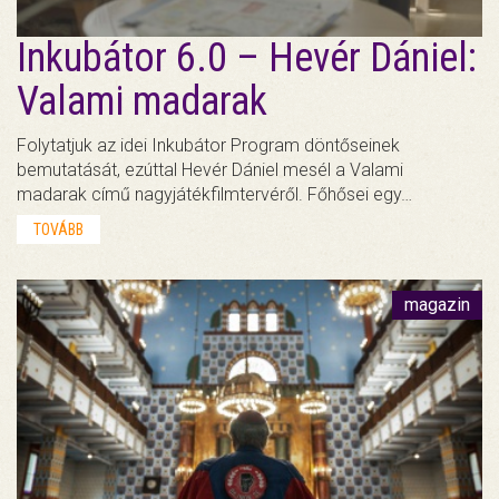
Inkubátor 6.0 – Hevér Dániel:
Valami madarak
Folytatjuk az idei Inkubátor Program döntőseinek
bemutatását, ezúttal Hevér Dániel mesél a Valami
madarak című nagyjátékfilmtervéről. Főhősei egy…
TOVÁBB
magazin