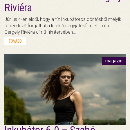
Riviéra
Június 4-én eldől, hogy a tíz Inkubátoros döntősből melyik
öt rendező forgathatja le első nagyjátékfilmjét. Tóth
Gergely Riviéra című filmtervében…
TOVÁBB
magazin