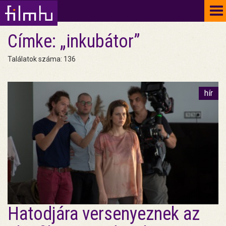
To
na
Címke: „inkubátor”
Találatok száma: 136
hír
Hatodjára versenyeznek az