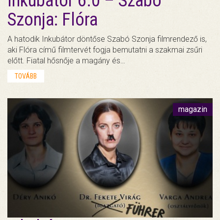
Inkubátor 6.0 – Szabó
Szonja: Flóra
A hatodik Inkubátor döntőse Szabó Szonja filmrendező is,
aki Flóra című filmtervét fogja bemutatni a szakmai zsűri
előtt. Fiatal hősnője a magány és…
TOVÁBB
magazin