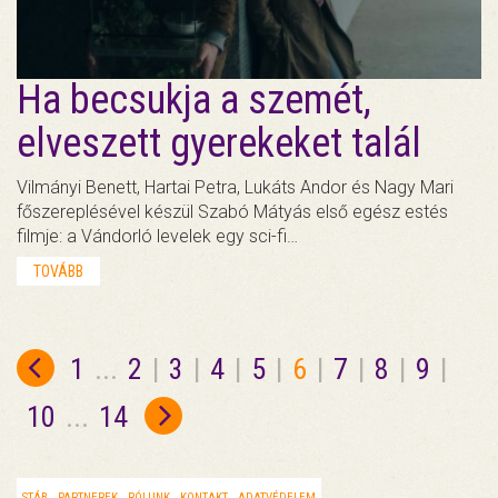
Ha becsukja a szemét,
elveszett gyerekeket talál
Vilmányi Benett, Hartai Petra, Lukáts Andor és Nagy Mari
főszereplésével készül Szabó Mátyás első egész estés
filmje: a Vándorló levelek egy sci-fi…
TOVÁBB
1
...
2
|
3
|
4
|
5
|
6
|
7
|
8
|
9
|
10
...
14
STÁB
PARTNEREK
RÓLUNK
KONTAKT
ADATVÉDELEM