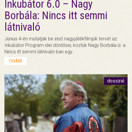
Inkubátor 6.0 – Nagy
Borbála: Nincs itt semmi
látnivaló
Június 4-én mutatják be első nagyjátékfilmjük tervét az
Inkubátor Program idei döntősei, köztük Nagy Borbála is: a
Nincs itt semmi látnivaló-ban egy…
TOVÁBB
dosszié