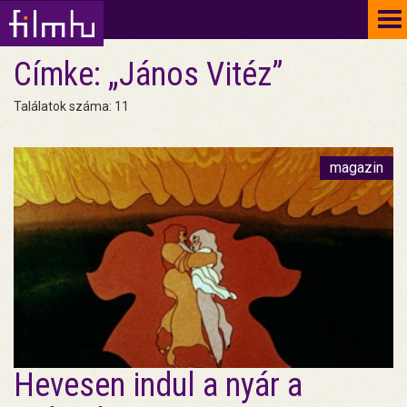
To
na
Címke: „János Vitéz”
Találatok száma: 11
magazin
Hevesen indul a nyár a