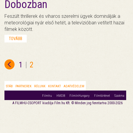
Dobozban
Feszült thrillerek és viharos szerelmi ügyek dominálják a
meteorológiai nyár első hetét, a televízióban vetített hazai
filmek között.
TOVÁBB
1
|
2
STÁB
PARTNEREK
RÓLUNK
KONTAKT
ADATVÉDELEM
Filmhu
HMDB
FilmInHungary
Filmtörténet
Szakma
A FILMHU-CSOPORT kiadója Film.hu Kft. © Minden jog fenntartva 2000-2026