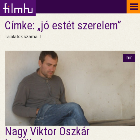
To
na
Címke: „jó estét szerelem”
Találatok száma: 1
hír
Nagy Viktor Oszkár