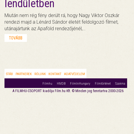
lendületben
Miután nem rég fény derült rá, hogy Nagy Viktor Oszkár
rendezi majd a Lénárd Sándor életét feldolgozó filmet,
utánajártunk az Apaföld rendezőjénél,…
TOVÁBB
STÁB
PARTNEREK
RÓLUNK
KONTAKT
ADATVÉDELEM
Filmhu
HMDB
FilmInHungary
Filmtörténet
Szakma
A FILMHU-CSOPORT kiadója Film.hu Kft. © Minden jog fenntartva 2000-2026