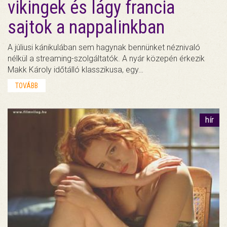
vikingek és lágy francia
sajtok a nappalinkban
A júliusi kánikulában sem hagynak bennünket néznivaló
nélkül a streaming-szolgáltatók. A nyár közepén érkezik
Makk Károly időtálló klasszikusa, egy…
TOVÁBB
hír