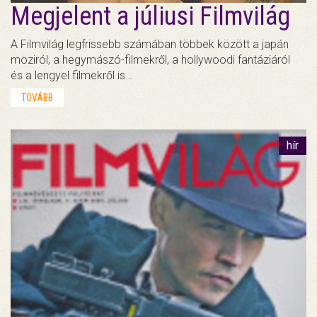
Megjelent a júliusi Filmvilág
A Filmvilág legfrissebb számában többek között a japán
moziról, a hegymászó-filmekről, a hollywoodi fantáziáról
és a lengyel filmekről is…
TOVÁBB
hír