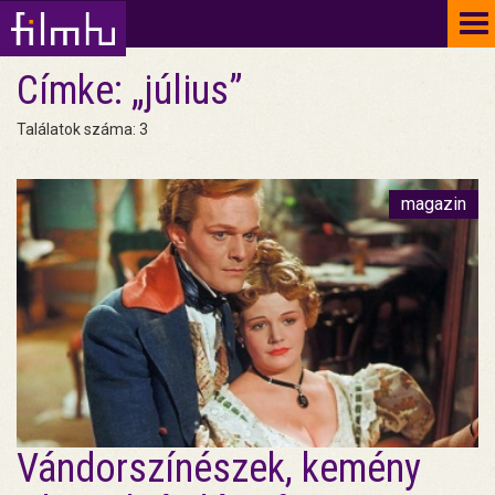
To
na
Címke: „július”
Találatok száma: 3
magazin
Vándorszínészek, kemény