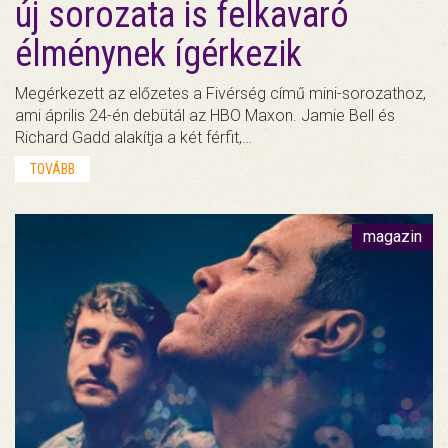
új sorozata is felkavaró
élménynek ígérkezik
Megérkezett az előzetes a Fivérség című mini-sorozathoz,
ami április 24-én debütál az HBO Maxon. Jamie Bell és
Richard Gadd alakítja a két férfit,…
TOVÁBB
magazin