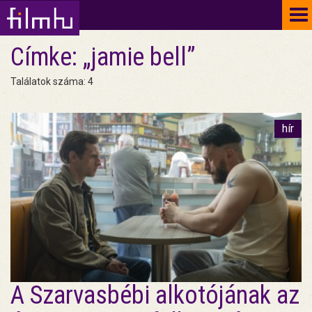
To
na
Címke: „jamie bell”
Találatok száma: 4
hír
A Szarvasbébi alkotójának az