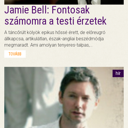
Jamie Bell: Fontosak
számomra a testi érzetek
A táncőrült kölyök epikus hőssé érett, de előreugró
állkapcsa, artikulátlan, észak-angliai beszédmódja
megmaradt. Ami amolyan tenyeres-talpas,…
TOVÁBB
hír