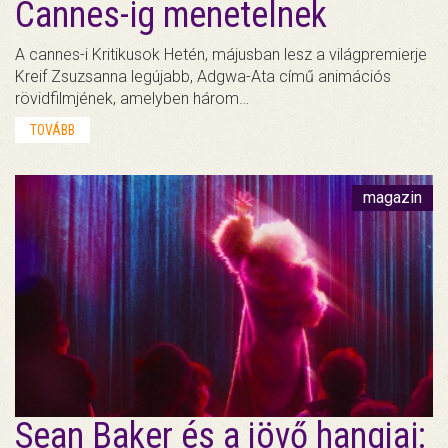
Cannes-ig menetelnek
A cannes-i Kritikusok Hetén, májusban lesz a világpremierje
Kreif Zsuzsanna legújabb, Adgwa-Ata című animációs
rövidfilmjének, amelyben három…
TOVÁBB
magazin
Sean Baker és a jövő hangjai: