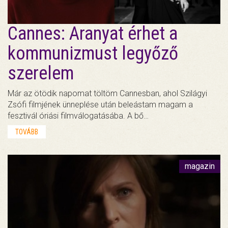
Cannes: Aranyat érhet a
kommunizmust legyőző
szerelem
Már az ötödik napomat töltöm Cannesban, ahol Szilágyi
Zsófi filmjének ünneplése után beleástam magam a
fesztivál óriási filmválogatásába. A bő…
TOVÁBB
magazin