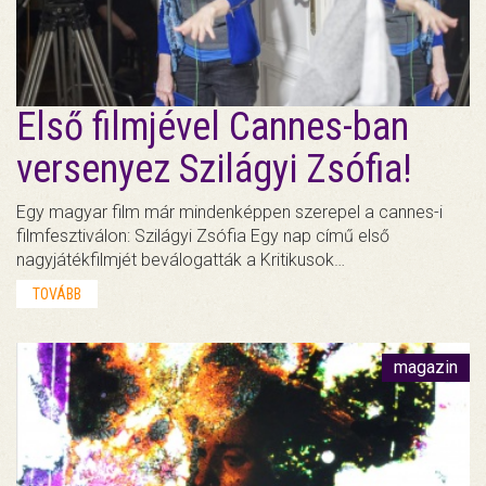
Első filmjével Cannes-ban
versenyez Szilágyi Zsófia!
Egy magyar film már mindenképpen szerepel a cannes-i
filmfesztiválon: Szilágyi Zsófia Egy nap című első
nagyjátékfilmjét beválogatták a Kritikusok…
TOVÁBB
magazin