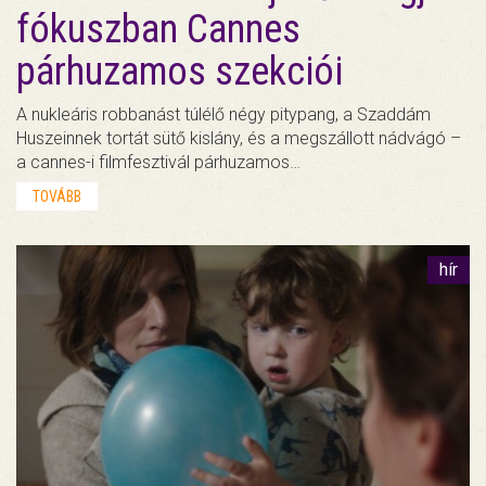
fókuszban Cannes
párhuzamos szekciói
A nukleáris robbanást túlélő négy pitypang, a Szaddám
Huszeinnek tortát sütő kislány, és a megszállott nádvágó –
a cannes-i filmfesztivál párhuzamos…
TOVÁBB
hír