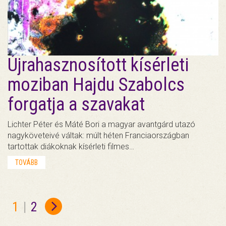
Újrahasznosított kísérleti
moziban Hajdu Szabolcs
forgatja a szavakat
Lichter Péter és Máté Bori a magyar avantgárd utazó
nagyköveteivé váltak: múlt héten Franciaországban
tartottak diákoknak kísérleti filmes…
TOVÁBB
1
|
2