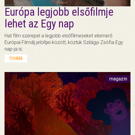
Európa legjobb elsőfilmje
lehet az Egy nap
Hat film szerepel a legjobb elsőfilmeseket elismerő
Európai Filmdíj jelöltjei között, köztük Szilágyi Zsófia Egy
nap-ja is.
TOVÁBB
magazin