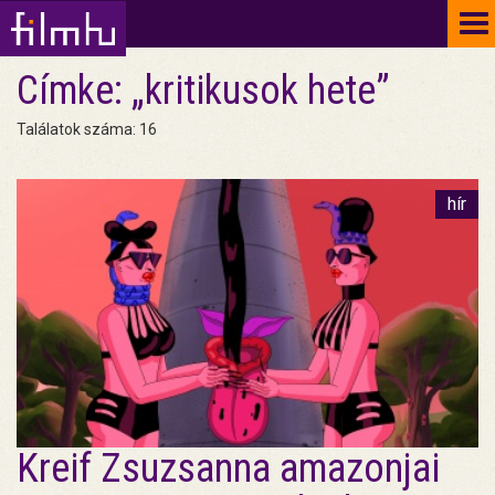
To
na
Címke: „kritikusok hete”
Találatok száma: 16
hír
Kreif Zsuzsanna amazonjai