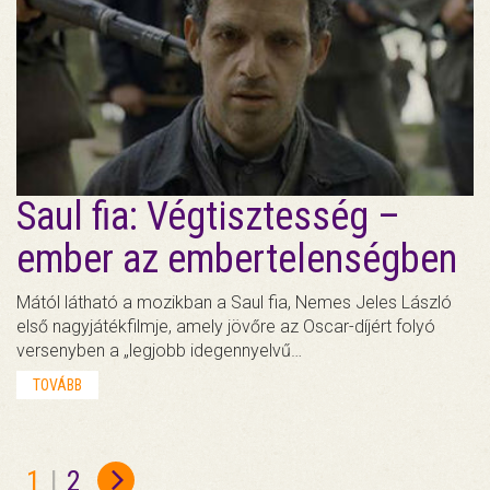
Saul fia: Végtisztesség –
ember az embertelenségben
Mától látható a mozikban a Saul fia, Nemes Jeles László
első nagyjátékfilmje, amely jövőre az Oscar-díjért folyó
versenyben a „legjobb idegennyelvű…
TOVÁBB
1
|
2