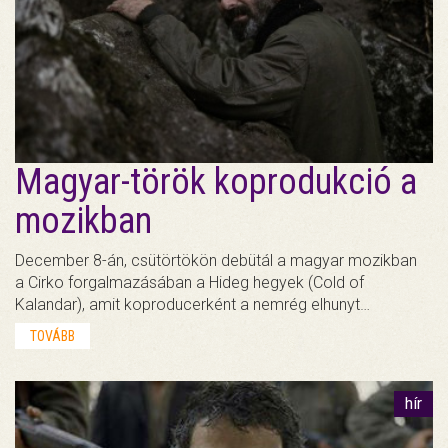
Magyar-török koprodukció a
mozikban
December 8-án, csütörtökön debütál a magyar mozikban
a Cirko forgalmazásában a Hideg hegyek (Cold of
Kalandar), amit koproducerként a nemrég elhunyt…
TOVÁBB
hír