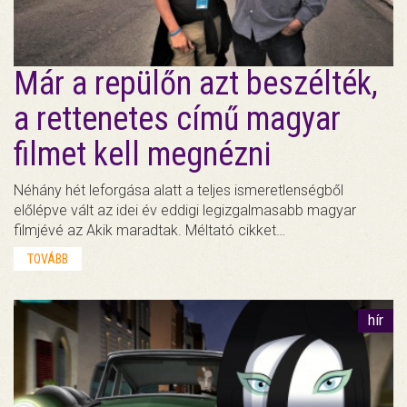
Már a repülőn azt beszélték,
a rettenetes című magyar
filmet kell megnézni
Néhány hét leforgása alatt a teljes ismeretlenségből
előlépve vált az idei év eddigi legizgalmasabb magyar
filmjévé az Akik maradtak. Méltató cikket…
TOVÁBB
hír