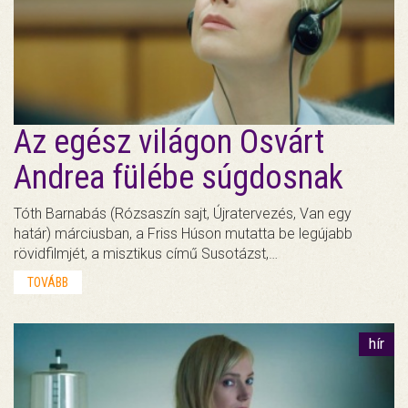
Az egész világon Osvárt
Andrea fülébe súgdosnak
Tóth Barnabás (Rózsaszín sajt, Újratervezés, Van egy
határ) márciusban, a Friss Húson mutatta be legújabb
rövidfilmjét, a misztikus című Susotázst,…
TOVÁBB
hír