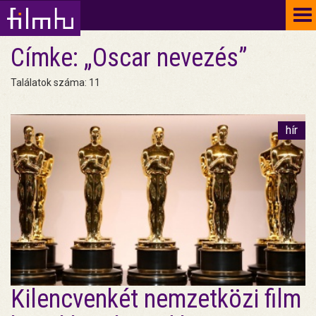
To
na
Címke: „Oscar nevezés”
Találatok száma: 11
hír
Kilencvenkét nemzetközi film