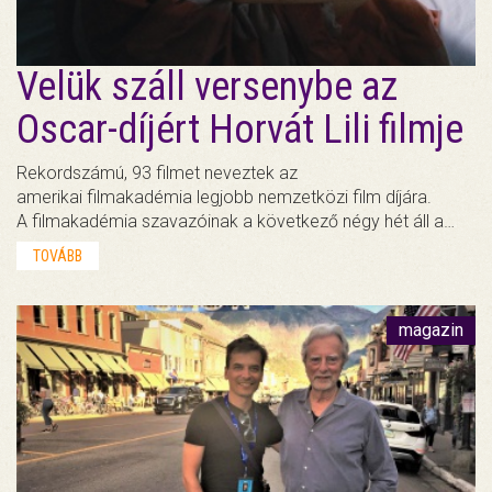
Velük száll versenybe az
Oscar-díjért Horvát Lili filmje
Rekordszámú, 93 filmet neveztek az
amerikai filmakadémia legjobb nemzetközi film díjára.
A filmakadémia szavazóinak a következő négy hét áll a…
TOVÁBB
magazin