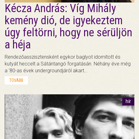
Kécza András: Víg Mihály
kemény dió, de igyekeztem
úgy feltörni, hogy ne sérüljön
a héja
Rendezőasszisztensként egykor baglyot idomított és
kutyát heccelt a Sátántangó forgatásán. Néhány éve még
a '80-as évek undergroundjáról akart…
TOVÁBB
hír