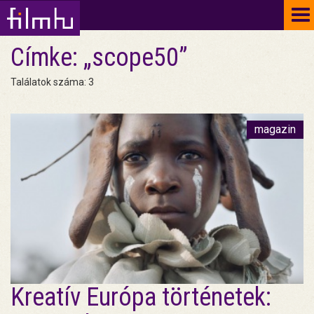
To
na
Címke: „scope50”
Találatok száma: 3
magazin
Kreatív Európa történetek: