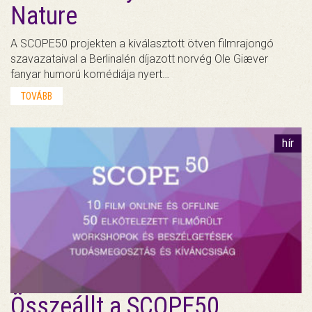
Nature
A SCOPE50 projekten a kiválasztott ötven filmrajongó
szavazataival a Berlinalén díjazott norvég Ole Giæver
fanyar humorú komédiája nyert…
TOVÁBB
hír
Összeállt a SCOPE50