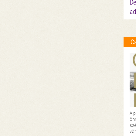
De
ad
C
A p
önr
szé
vör