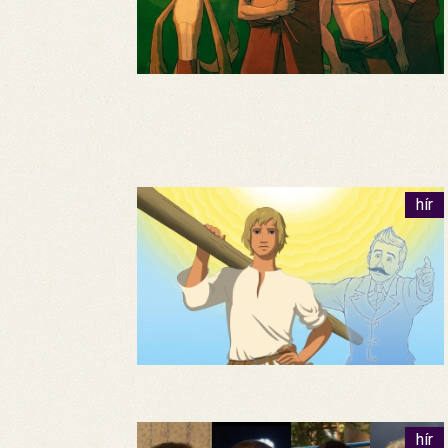
hír
hír