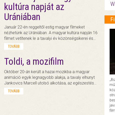
W
kultúra napját az
Urániában
F
Január 22-én reggeltől estig magyar filmeket
nézhetünk az Urániában. A magyar kultúra napján 16
filmet vetítenek le a tavalyi év közönségsikerei és…
TOVÁBB
Toldi, a mozifilm
Október 20-án került a hazai mozikba a magyar
animáció egyik legnagyobb alakja, a tavaly elhunyt
„Bi
Jankovics Marcell utolsó alkotása, az egészestés…
műk
köz
TOVÁBB
str
bes
ja
fil