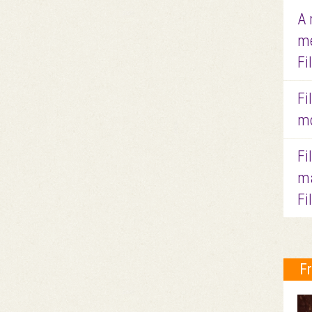
A 
me
Fi
Fi
mo
Fi
ma
Fi
F