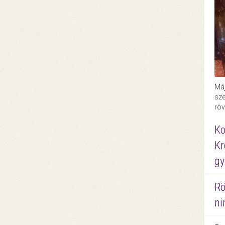
Máj
sze
röv
Ko
Kr
gy
Rö
ni