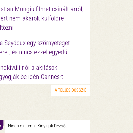
istian Mungiu filmet csinált arról,
ért nem akarok külföldre
ltözni
a Seydoux egy szörnyeteget
eret, és nincs ezzel egyedül
ndkívüli női alakítások
gyogják be idén Cannes-t
A TELJES DOSSZIÉ
Nincs mit tenni. Kinyírjuk Dezsőt.