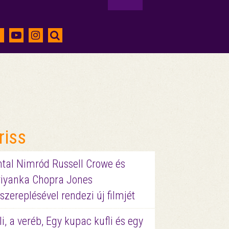
riss
ntal Nimród Russell Crowe és
riyanka Chopra Jones
szereplésével rendezi új filmjét
li, a veréb, Egy kupac kufli és egy