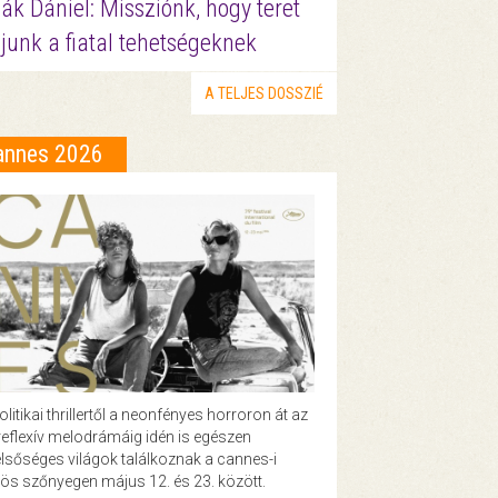
ák Dániel: Missziónk, hogy teret
junk a fiatal tehetségeknek
A TELJES DOSSZIÉ
annes 2026
olitikai thrillertől a neonfényes horroron át az
eflexív melodrámáig idén is egészen
lsőséges világok találkoznak a cannes-i
ös szőnyegen május 12. és 23. között.