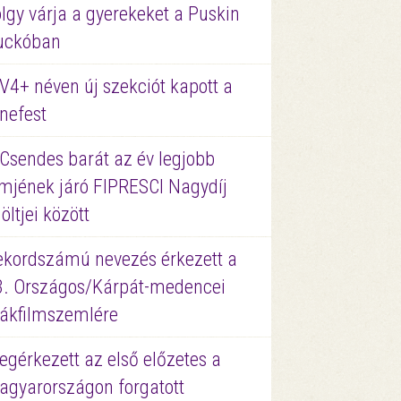
lgy várja a gyerekeket a Puskin
uckóban
V4+ néven új szekciót kapott a
nefest
 Csendes barát az év legjobb
lmjének járó FIPRESCI Nagydíj
löltjei között
ekordszámú nevezés érkezett a
3. Országos/Kárpát-medencei
iákfilmszemlére
gérkezett az első előzetes a
agyarországon forgatott