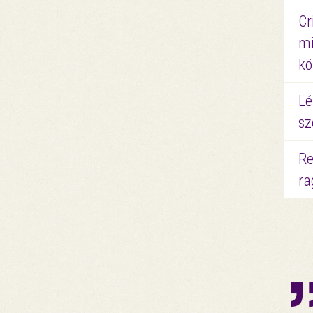
Cr
mi
kö
Lé
sz
Re
ra