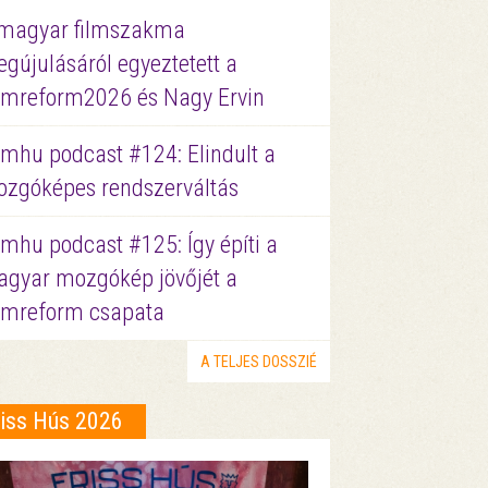
magyar filmszakma
gújulásáról egyeztetett a
lmreform2026 és Nagy Ervin
lmhu podcast #124: Elindult a
zgóképes rendszerváltás
lmhu podcast #125: Így építi a
gyar mozgókép jövőjét a
lmreform csapata
A TELJES DOSSZIÉ
riss Hús 2026