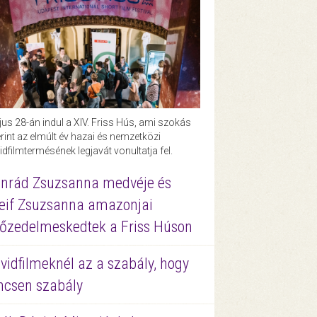
us 28-án indul a XIV. Friss Hús, ami szokás
rint az elmúlt év hazai és nemzetközi
idfilmtermésének legjavát vonultatja fel.
nrád Zsuzsanna medvéje és
eif Zsuzsanna amazonjai
őzedelmeskedtek a Friss Húson
vidfilmeknél az a szabály, hogy
ncsen szabály