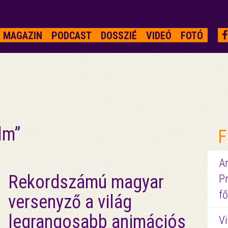
MAGAZIN
PODCAST
DOSSZIÉ
VIDEÓ
FOTÓ
lm”
F
A
Rekordszámú magyar
P
fő
versenyző a világ
legrangosabb animációs
Vi