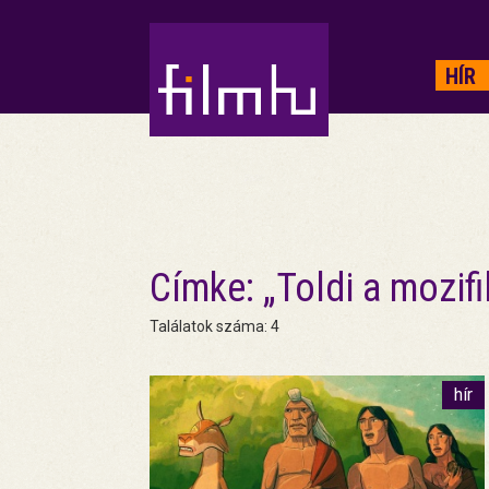
HIRDETÉS
HÍR
Címke: „Toldi a mozifi
Találatok száma: 4
hír