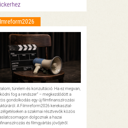
ickerhez
ilmreform2026
zalom, türelem és konzultáció. Ha ez megvan,
ödni fog a rendszer” – megkezdődött a
ös gondolkodás egy új filmfinanszírozási
uktúráról. A Filmreform2026 kerekasztal-
zélgetéseken a szakmai résztvevők közös
vaslatcsomagon dolgoznak a hazai
mfinanszírozás és filmgyártás jövőjéről.