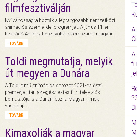
Tö
filmfesztiválján
K
Nyilvánosságra hozták a legrangosabb nemzetközi
animációs szemle idei programját. A június 11-én
A 
kezdődő Annecy Fesztiválra rekordszámú magyar…
Ci
TOVÁBB
A
Toldi megmutatja, melyik
fi
út megyen a Dunára
je
A Toldi című animációs sorozat 2021-es őszi
R
premierje után az egész estés film televíziós
3
bemutatója is a Dunán lesz, a Magyar filmek
vasárnap…
D
TOVÁBB
Me
Kimaxolják a magyar
M