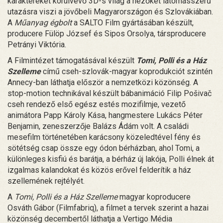
karaktereket körülvevő 3D-s világ a nézőket látomásszerű
utazásra viszi a jövőbeli Magyarországon és Szlovákiában.
A
Műanyag égbolt
a SALTO Film gyártásában készült,
producere Fülöp József és Sipos Orsolya, társproducere
Petrányi Viktória.
A Filmintézet támogatásával készült
Tomi, Polli és a Ház
Szelleme
című cseh-szlovák-magyar koprodukciót szintén
Annecy-ban láthatja először a nemzetközi közönség. A
stop-motion technikával készült bábanimáció Filip Pošivač
cseh rendező első egész estés mozifilmje, vezető
animátora Papp Károly Kása, hangmestere Lukács Péter
Benjamin, zeneszerzője Balázs Ádám volt. A családi
mesefilm történetében karácsony közeledtével fény és
sötétség csap össze egy ódon bérházban, ahol Tomi, a
különleges kisfiú és barátja, a bérház új lakója, Polli élnek át
izgalmas kalandokat és közös erővel felderítik a ház
szellemének rejtélyét.
A
Tomi, Polli és a Ház Szelleme
magyar koproducere
Osváth Gábor (Filmfabriq), a filmet a tervek szerint a hazai
közönség decembertől láthatja a Vertigo Média