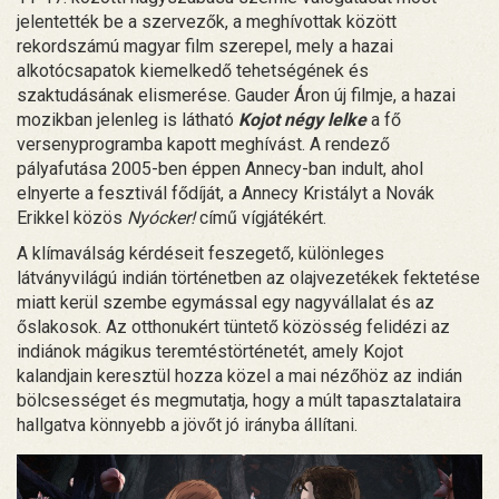
jelentették be a szervezők, a meghívottak között
rekordszámú magyar film szerepel, mely a hazai
alkotócsapatok kiemelkedő tehetségének és
szaktudásának elismerése. Gauder Áron új filmje, a hazai
mozikban jelenleg is látható
Kojot négy lelke
a fő
versenyprogramba kapott meghívást. A rendező
pályafutása 2005-ben éppen Annecy-ban indult, ahol
elnyerte a fesztivál fődíját, a Annecy Kristályt a Novák
Erikkel közös
Nyócker!
című vígjátékért.
A klímaválság kérdéseit feszegető, különleges
látványvilágú indián történetben az olajvezetékek fektetése
miatt kerül szembe egymással egy nagyvállalat és az
őslakosok. Az otthonukért tüntető közösség felidézi az
indiánok mágikus teremtéstörténetét, amely Kojot
kalandjain keresztül hozza közel a mai nézőhöz az indián
bölcsességet és megmutatja, hogy a múlt tapasztalataira
hallgatva könnyebb a jövőt jó irányba állítani.