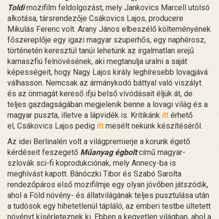
Toldi
mozifilm feldolgozást, mely Jankovics Marcell utolsó
alkotása, társrendezője Csákovics Lajos, producere
Mikulás Ferenc volt. Arany János elbeszélő költeményének
főszereplője egy igazi magyar szuperhős, egy naphérosz,
történetén keresztül tanúi lehetünk az irgalmatlan erejű
kamaszfiú felnövésének, aki megtanulja uralni a saját
képességeit, hogy Nagy Lajos király leghíresebb lovagjává
válhasson. Nemcsak az ármánykodó báttyal való viszályt
és az önmagát kereső ifjú belső vívódásait éljük át, de
teljes gazdagságában megjelenik benne a lovagi világ és a
magyar puszta, illetve a lápvidék is. Kritikánk
itt
érhető
el, Csákovics Lajos pedig
itt
mesélt nekünk készítéséről.
Az idei Berlinalén volt a világpremierje a korunk égető
kérdéseit feszegető
Műanyag égbolt
című magyar-
szlovák sci-fi koprodukciónak, mely Annecy-ba is
meghívást kapott. Bánóczki Tibor és Szabó Sarolta
rendezőpáros első mozifilmje egy olyan jövőben játszódik,
ahol a Föld növény- és állatvilágának teljes pusztulása után
a tudósok egy hihetetlenül tápláló, az emberi testbe ültetett
növényt kísérleteznek ki. Ebben a kegyetlen világban, ahol a