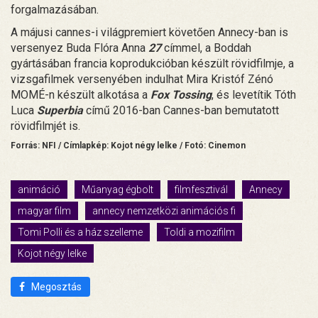
forgalmazásában.
A májusi cannes-i világpremiert követően Annecy-ban is
versenyez Buda Flóra Anna
27
címmel, a Boddah
gyártásában francia koprodukcióban készült rövidfilmje, a
vizsgafilmek versenyében indulhat Mira Kristóf Zénó
MOMÉ-n készült alkotása a
Fox Tossing
, és levetítik Tóth
Luca
Superbia
című 2016-ban Cannes-ban bemutatott
rövidfilmjét is.
Forrás: NFI / Címlapkép: Kojot négy lelke / Fotó: Cinemon
animáció
Műanyag égbolt
filmfesztivál
Annecy
magyar film
annecy nemzetközi animációs fi
Tomi Polli és a ház szelleme
Toldi a mozifilm
Kojot négy lelke
Megosztás