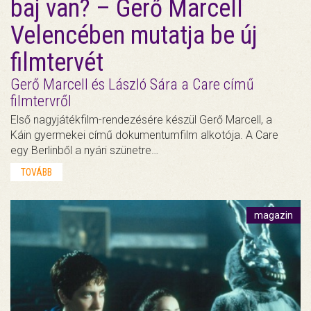
baj van? – Gerő Marcell
Velencében mutatja be új
filmtervét
Gerő Marcell és László Sára a Care című
filmtervről
Első nagyjátékfilm-rendezésére készül Gerő Marcell, a
Káin gyermekei című dokumentumfilm alkotója. A Care
egy Berlinből a nyári szünetre…
TOVÁBB
magazin