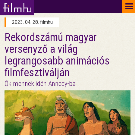
To
na
2023. 04. 28. filmhu
Rekordszámú magyar
versenyző a világ
legrangosabb animációs
filmfesztiválján
Ők mennek idén Annecy-ba