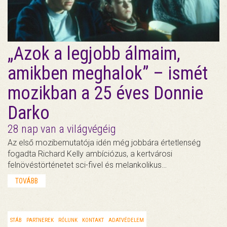
„Azok a legjobb álmaim,
amikben meghalok” – ismét
mozikban a 25 éves Donnie
Darko
28 nap van a világvégéig
Az első mozibemutatója idén még jobbára értetlenség
fogadta Richard Kelly ambíciózus, a kertvárosi
felnövéstörténetet sci-fivel és melankolikus…
TOVÁBB
STÁB
PARTNEREK
RÓLUNK
KONTAKT
ADATVÉDELEM