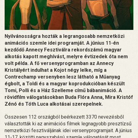
Nyilvánosságra hozták a legrangosabb nemzetközi
animációs szemle idei programját. A június 11-én
kezdődő Annecy Fesztiválra rekordszámú magyar
alkotás kapott meghívást, melyre évtizedek óta nem
volt példa. A fő versenyprogramban az Annecy
Kristályért indulhat a Kojot négy lelke, míg a
Contrechamp versenyben lesz látható a Műanyag
égbolt, a Toldi és a magyar koprodukcióban készült
Tomi, Polli és a Ház Szelleme című bábanimáció. A
rövidfilm válogatásokban Buda Flóra Anna, Mira Kristóf
Zénó és Tóth Luca alkotásai szerepelnek.
Összesen 112 országból beérkezett 3370 nevezésből
választották ki az animációs filmek legnagyobb presztízsű
nemzetközi fesztiváljának idei versenyprogramjait. A június
11-17. közötti nagyszabású szemle válogatását most