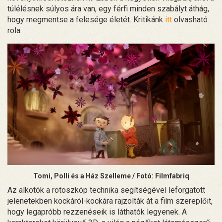
túlélésnek súlyos ára van, egy férfi minden szabályt áthág,
hogy megmentse a felesége életét. Kritikánk
itt
olvasható
rola.
Tomi, Polli és a Ház Szelleme / Fotó: Filmfabriq
Az alkotók a rotoszkóp technika segítségével leforgatott
jelenetekben kockáról-kockára rajzolták át a film szereplőit,
hogy legapróbb rezzenéseik is láthatók legyenek. A