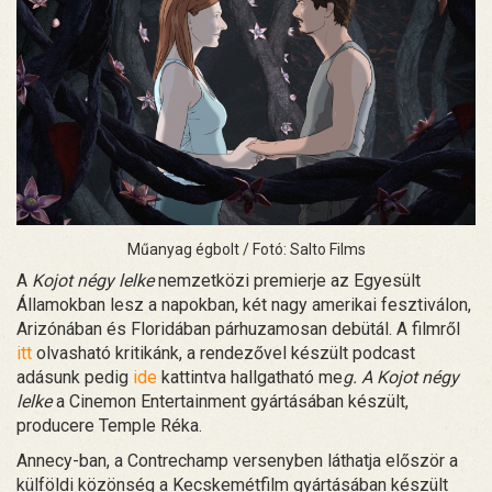
Műanyag égbolt / Fotó: Salto Films
A
Kojot négy lelke
nemzetközi premierje az Egyesült
Államokban lesz a napokban, két nagy amerikai fesztiválon,
Arizónában és Floridában párhuzamosan debütál. A filmről
itt
olvasható kritikánk, a rendezővel készült podcast
adásunk pedig
ide
kattintva hallgatható me
g. A Kojot négy
lelke
a Cinemon Entertainment gyártásában készült,
producere Temple Réka.
Annecy-ban, a Contrechamp versenyben láthatja először a
külföldi közönség a Kecskemétfilm gyártásában készült