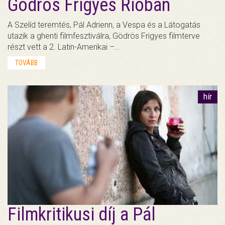
Gödrös Frigyes Rióban
A Szelíd teremtés, Pál Adrienn, a Vespa és a Látogatás
utazik a ghenti filmfesztiválra, Gödrös Frigyes filmterve
részt vett a 2. Latin-Amerikai –…
TOVÁBB
hír
Filmkritikusi díj a Pál