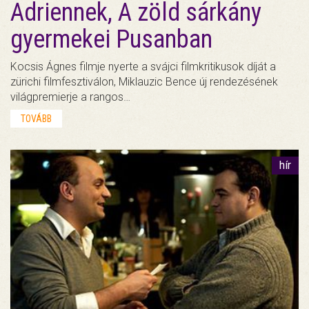
Adriennek, A zöld sárkány
gyermekei Pusanban
Kocsis Ágnes filmje nyerte a svájci filmkritikusok díját a
zürichi filmfesztiválon, Miklauzic Bence új rendezésének
világpremierje a rangos…
TOVÁBB
hír