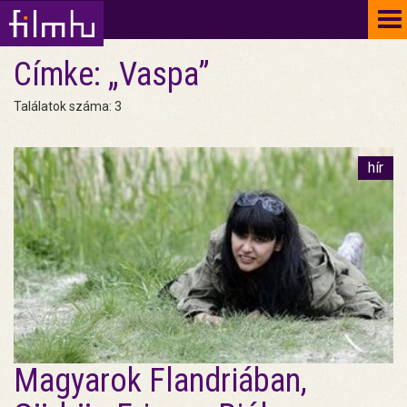
To
na
Címke: „Vaspa”
Találatok száma: 3
hír
Magyarok Flandriában,