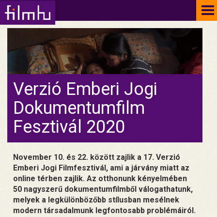
To
na
Verzió Emberi Jogi
Dokumentumfilm
Fesztivál 2020
November 10. és 22. között zajlik a 17. Verzió
Emberi Jogi Filmfesztivál, ami a járvány miatt az
online térben zajlik. Az otthonunk kényelmében
50 nagyszerű dokumentumfilmből válogathatunk,
melyek a legkülönbözőbb stílusban mesélnek
modern társadalmunk legfontosabb problémáiról.