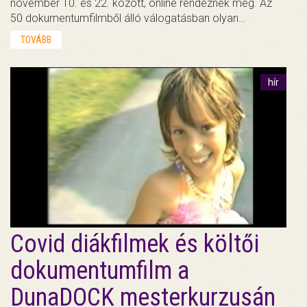
november 10. és 22. között, online rendeznek meg. Az
50 dokumentumfilmből álló válogatásban olyan…
TOVÁBB
hír
Covid diákfilmek és költői
dokumentumfilm a
DunaDOCK mesterkurzusán