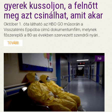
gyerek kussoljon, a felnőtt
meg azt csinálhat, amit akar
Október 1. óta látható az HBO GO műsorán a
Visszatérés Epipóba című dokumentumfilm, melynek
főszereplői a 80-as években szervezett szendrői nyári…
TOVÁBB
hír