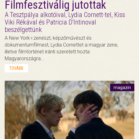
Filmfesztiválig jutottak
A Tesztpálya alkotóival, Lydia Cornett-tel, Kiss
Viki Rékával és Patricia D’Intinoval
beszélgettünk
A New York-i zenészt, képzőművészt és
dokumentumfilmest, Lydia Cornettet a magyar zene,
illetve filmtörténet iránti szeretett hozta
Magyarországra…
TOVÁBB
magazin