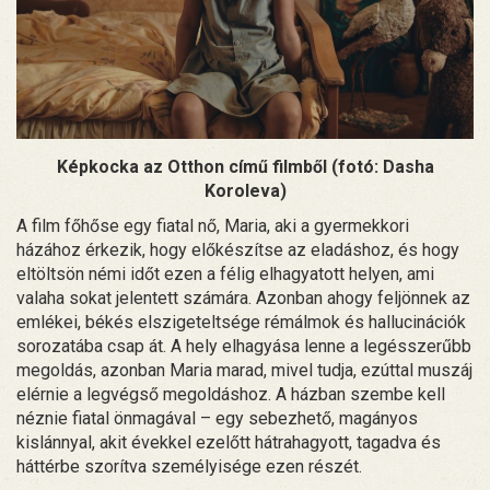
Képkocka az Otthon című filmből (fotó: Dasha
Koroleva)
A film főhőse egy fiatal nő, Maria, aki a gyermekkori
házához érkezik, hogy előkészítse az eladáshoz, és hogy
eltöltsön némi időt ezen a félig elhagyatott helyen, ami
valaha sokat jelentett számára. Azonban ahogy feljönnek az
emlékei, békés elszigeteltsége rémálmok és hallucinációk
sorozatába csap át. A hely elhagyása lenne a legésszerűbb
megoldás, azonban Maria marad, mivel tudja, ezúttal muszáj
elérnie a legvégső megoldáshoz. A házban szembe kell
néznie fiatal önmagával – egy sebezhető, magányos
kislánnyal, akit évekkel ezelőtt hátrahagyott, tagadva és
háttérbe szorítva személyisége ezen részét.