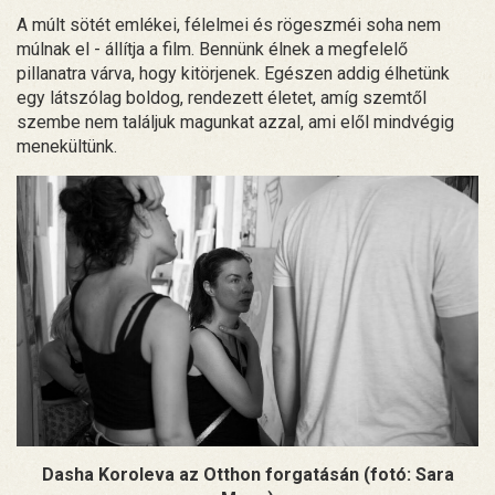
A múlt sötét emlékei, félelmei és rögeszméi soha nem
múlnak el - állítja a film. Bennünk élnek a megfelelő
pillanatra várva, hogy kitörjenek. Egészen addig élhetünk
egy látszólag boldog, rendezett életet, amíg szemtől
szembe nem találjuk magunkat azzal, ami elől mindvégig
menekültünk.
Dasha Koroleva az Otthon forgatásán (fotó: Sara