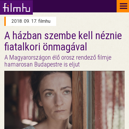
To
na
2018. 09. 17. filmhu
A házban szembe kell néznie
fiatalkori önmagával
A Magyarországon élő orosz rendező filmje
hamarosan Budapestre is eljut