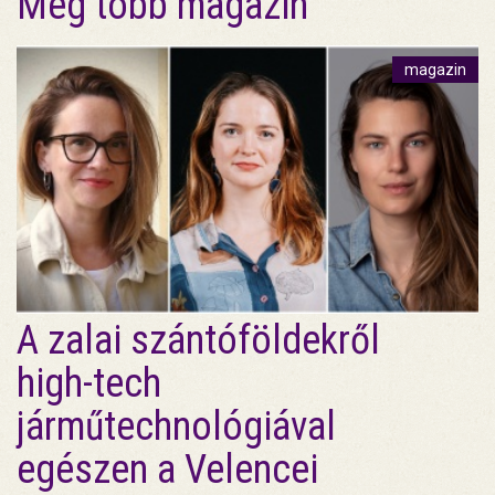
Még több magazin
magazin
A zalai szántóföldekről
high-tech
járműtechnológiával
egészen a Velencei