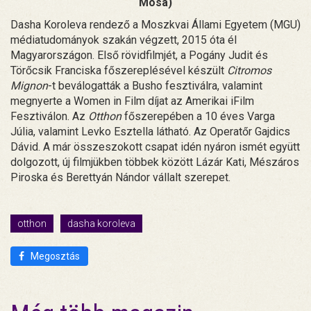
Mosa)
Dasha Koroleva rendező a Moszkvai Állami Egyetem (MGU)
médiatudományok szakán végzett, 2015 óta él
Magyarországon. Első rövidfilmjét, a Pogány Judit és
Törőcsik Franciska főszereplésével készült
Citromos
Mignon
-t beválogatták a Busho fesztiválra, valamint
megnyerte a Women in Film díjat az Amerikai iFilm
Fesztiválon. Az
Otthon
főszerepében a 10 éves Varga
Júlia, valamint Levko Esztella látható. Az Operatőr Gajdics
Dávid. A már összeszokott csapat idén nyáron ismét együtt
dolgozott, új filmjükben többek között Lázár Kati, Mészáros
Piroska és Berettyán Nándor vállalt szerepet.
otthon
dasha koroleva
Megosztás