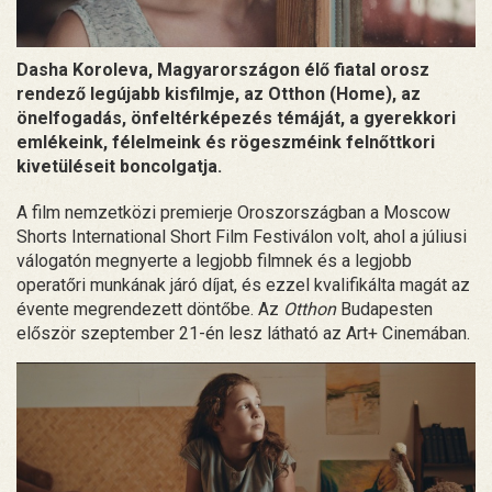
Dasha Koroleva, Magyarországon élő fiatal orosz
rendező legújabb kisfilmje, az Otthon (Home), az
önelfogadás, önfeltérképezés témáját, a gyerekkori
emlékeink, félelmeink és rögeszméink felnőttkori
kivetüléseit boncolgatja.
A film nemzetközi premierje Oroszországban a Moscow
Shorts International Short Film Festiválon volt, ahol a júliusi
válogatón megnyerte a legjobb filmnek és a legjobb
operatőri munkának járó díjat, és ezzel kvalifikálta magát az
évente megrendezett döntőbe. Az
Otthon
Budapesten
először szeptember 21-én lesz látható az Art+ Cinemában.