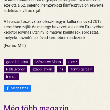
ezelőtt, a 62. salernói nemzetközi filmfesztiválon elnyerte
a délolasz város díját.
A firenzei fesztivál az olasz-magyar kulturális évad 2013.
keretében zajlik és mintegy bevezeti a szintén Firenzében
keddtől egymás után nyíló magyar kiállítások sorozatát,
melyeket szintén az évad keretében rendeznek.
(Forrás: MTI)
goda krisztina
Mészáros Márta
olasz
Pálfi György
szabó istván
hír
fonyó gergely
firenze
Megosztás
Még több magazin