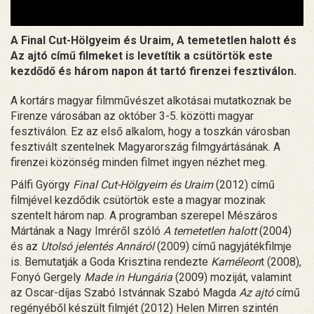
A Final Cut-Hölgyeim és Uraim, A temetetlen halott és
Az ajtó című filmeket is levetítik a csütörtök este
kezdődő és három napon át tartó firenzei fesztiválon.
A kortárs magyar filmművészet alkotásai mutatkoznak be
Firenze városában az október 3-5. közötti magyar
fesztiválon. Ez az első alkalom, hogy a toszkán városban
fesztivált szentelnek Magyarország filmgyártásának. A
firenzei közönség minden filmet ingyen nézhet meg.
Pálfi György
Final Cut-Hölgyeim és Uraim
(2012) című
filmjével kezdődik csütörtök este a magyar mozinak
szentelt három nap. A programban szerepel Mészáros
Mártának a Nagy Imréről szóló
A temetetlen halott
(2004)
és az
Utolsó jelentés Annáról
(2009) című nagyjátékfilmje
is. Bemutatják a Goda Krisztina rendezte
Kaméleon
t (2008),
Fonyó Gergely
Made in Hungária
(2009) moziját, valamint
az Oscar-díjas Szabó Istvánnak Szabó Magda
Az ajtó
című
regényéből készült filmjét (2012) Helen Mirren szintén