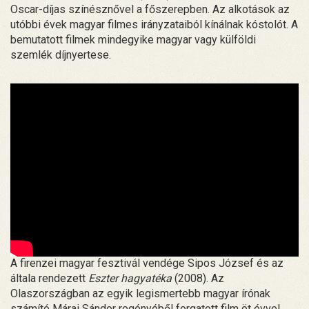
Oscar-díjas színésznővel a főszerepben. Az alkotások az
utóbbi évek magyar filmes irányzataiból kínálnak kóstolót. A
bemutatott filmek mindegyike magyar vagy külföldi
szemlék díjnyertese.
A firenzei magyar fesztivál vendége Sipos József és az
általa rendezett
Eszter hagyatéka
(2008). Az
Olaszországban az egyik legismertebb magyar írónak
számító Márai Sándor regényéből forgatott film öt évvel