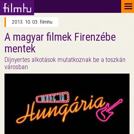
To
na
2013. 10. 03. filmhu
A magyar filmek Firenzébe
mentek
Díjnyertes alkotások mutatkoznak be a toszkán
városban