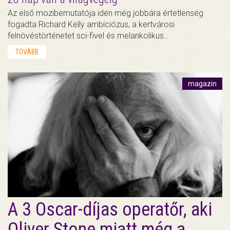
Az első mozibemutatója idén még jobbára értetlenség
fogadta Richard Kelly ambíciózus, a kertvárosi
felnövéstörténetet sci-fivel és melankolikus…
TOVÁBB
magazin
A 3 Oscar-díjas operatőr, aki
Oliver Stone miatt még a