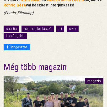
Röhrig Gézá
val készített interjúnkat is!
(Forrás: Filmalap)
saul fia
nemes jeles lászló
díj
siker
Los Angeles
Megosztás
Még több magazin
magazin