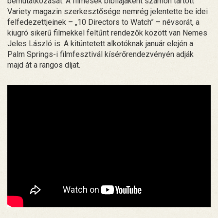
bemutatkozását. A filmesek bibliájaként számon tartott
Variety magazin szerkesztősége nemrég jelentette be idei
felfedezettjeinek – „10 Directors to Watch” – névsorát, a
kiugró sikerű filmekkel feltűnt rendezők között van Nemes
Jeles László is. A kitüntetett alkotóknak január elején a
Palm Springs-i filmfesztivál kísérőrendezvényén adják
majd át a rangos díjat.