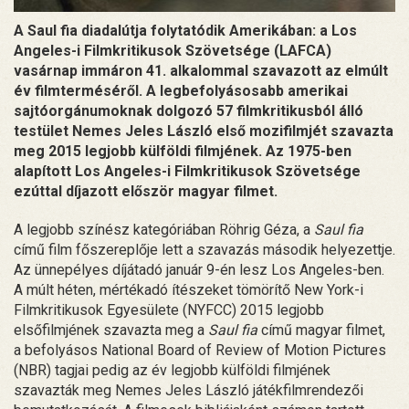
A Saul fia diadalútja folytatódik Amerikában: a Los
Angeles-i Filmkritikusok Szövetsége (LAFCA)
vasárnap immáron 41. alkalommal szavazott az elmúlt
év filmterméséről. A legbefolyásosabb amerikai
sajtóorgánumoknak dolgozó 57 filmkritikusból álló
testület Nemes Jeles László első mozifilmjét szavazta
meg 2015 legjobb külföldi filmjének. Az 1975-ben
alapított Los Angeles-i Filmkritikusok Szövetsége
ezúttal díjazott először magyar filmet.
A legjobb színész kategóriában Röhrig Géza, a
Saul fia
című film főszereplője lett a szavazás második helyezettje.
Az ünnepélyes díjátadó január 9-én lesz Los Angeles-ben.
A múlt héten, mértékadó ítészeket tömörítő New York-i
Filmkritikusok Egyesülete (NYFCC) 2015 legjobb
elsőfilmjének szavazta meg a
Saul fia
című magyar filmet,
a befolyásos National Board of Review of Motion Pictures
(NBR) tagjai pedig az év legjobb külföldi filmjének
szavazták meg Nemes Jeles László játékfilmrendezői