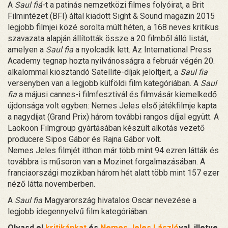
A
Saul fiá
-t a patinás nemzetközi filmes folyóirat, a Brit
Filmintézet (BFI) által kiadott Sight & Sound magazin 2015
legjobb filmjei közé sorolta múlt héten, a 168 neves kritikus
szavazata alapján állították össze a 20 filmből álló listát,
amelyen a
Saul fia
a nyolcadik lett. Az International Press
Academy tegnap hozta nyilvánosságra a február végén 20.
alkalommal kiosztandó Satellite-díjak jelöltjeit, a
Saul fia
versenyben van a legjobb külföldi film kategóriában. A
Saul
fia
a májusi cannes-i filmfesztivál és filmvásár kiemelkedő
újdonsága volt egyben: Nemes Jeles első játékfilmje kapta
a nagydíjat (Grand Prix) három további rangos díjjal együtt. A
Laokoon Filmgroup gyártásában készült alkotás vezető
producere Sipos Gábor és Rajna Gábor volt.
Nemes Jeles filmjét itthon már több mint 94 ezren látták és
továbbra is műsoron van a Mozinet forgalmazásában. A
franciaországi mozikban három hét alatt több mint 157 ezer
néző látta novemberben.
A
Saul fia
Magyarország hivatalos Oscar nevezése a
legjobb idegennyelvű film kategóriában.
Olvasd el
kritikánkat
és
Nemes Jeles László
val, illetve