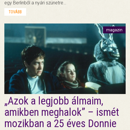
egy Berlinből a nyári szünetre…
TOVÁBB
magazin
„Azok a legjobb álmaim,
amikben meghalok” – ismét
mozikban a 25 éves Donnie