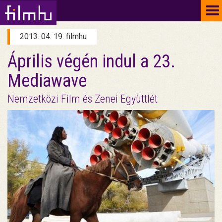
To
na
2013. 04. 19. filmhu
Április végén indul a 23.
Mediawave
Nemzetközi Film és Zenei Együttlét