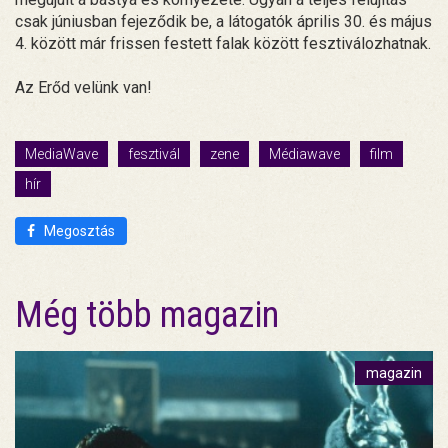
csak júniusban fejeződik be, a látogatók április 30. és május
4. között már frissen festett falak között fesztiválozhatnak.
Az Erőd velünk van!
MediaWave
fesztivál
zene
Médiawave
film
hír
Megosztás
Még több magazin
magazin