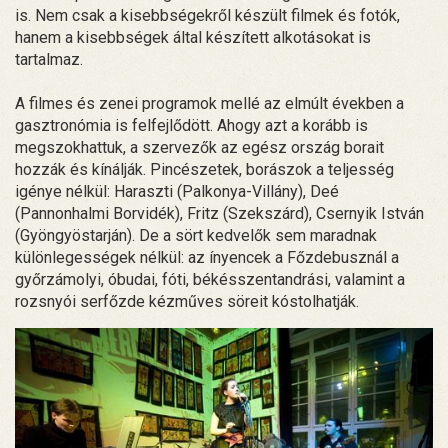
is. Nem csak a kisebbségekről készült filmek és fotók,
hanem a kisebbségek által készített alkotásokat is
tartalmaz.
A filmes és zenei programok mellé az elmúlt években a
gasztronómia is felfejlődött. Ahogy azt a korább is
megszokhattuk, a szervezők az egész ország borait
hozzák és kínálják. Pincészetek, borászok a teljesség
igénye nélkül: Haraszti (Palkonya-Villány), Deé
(Pannonhalmi Borvidék), Fritz (Szekszárd), Csernyik István
(Gyöngyöstarján). De a sört kedvelők sem maradnak
különlegességek nélkül: az ínyencek a Főzdebusznál a
győrzámolyi, óbudai, fóti, békésszentandrási, valamint a
rozsnyói serfőzde kézműves söreit kóstolhatják.