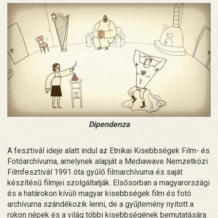
Dipendenza
A fesztivál ideje alatt indul az Etnikai Kisebbségek Film- és
Fotóarchívuma, amelynek alapját a Mediawave Nemzetközi
Filmfesztivál 1991 óta gyűlő filmarchívuma és saját
készítésű filmjei szolgáltatják. Elsősorban a magyarországi
és a határokon kívüli magyar kisebbségek film és fotó
archívuma szándékozik lenni, de a gyűjtemény nyitott a
rokon népek és a világ többi kisebbségének bemutatására