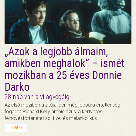
„Azok a legjobb álmaim,
amikben meghalok” – ismét
mozikban a 25 éves Donnie
Darko
28 nap van a világvégéig
Az első mozibemutatója idén még jobbára értetlenség
fogadta Richard Kelly ambíciózus, a kertvárosi
felnövéstörténetet sci-fivel és melankolikus…
TOVÁBB