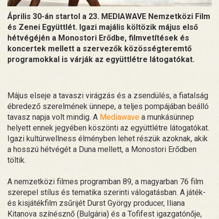
Április 30-án startol a 23. MEDIAWAVE Nemzetközi Film
és Zenei Együttlét. Igazi majális költözik május első
hétvégéjén a Monostori Erődbe, filmvetítések és
koncertek mellett a szervezők közösségteremtő
programokkal is várják az együttlétre látogatókat.
Május elseje a tavaszi virágzás és a zsendülés, a fiatalság
ébredező szerelmének ünnepe, a teljes pompájában beálló
tavasz napja volt mindig. A
Mediawave
a munkásünnep
helyett ennek jegyében köszönti az együttlétre látogatókat.
Igazi kultúrwellness élményben lehet részük azoknak, akik
a hosszú hétvégét a Duna mellett, a Monostori Erődben
töltik.
A nemzetközi filmes programban 89, a magyarban 76 film
szerepel stílus és tematika szerinti válogatásban. A játék-
és kisjátékfilm zsűrijét Durst György producer, Iliana
Kitanova színésznő (Bulgária) és a Tofifest igazgatónője,