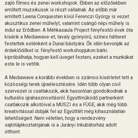
zajló filmes és zenei workshopok. Ebben az előzőekben
említett muzsikusok is részt vállalnak. Az előbb már
említett Leena Conquesten kívül Ferenczi György is vezet
akusztikus zenei műhelyt, valamint csángó népi műhely is
indul az Erődben. A Méhkasaula Project fényfestői évek óta
kísérik a Mediawave-et, tavaly gyönyörű, színes hátteret
festettek esténként a Dunai bástyára. Ők idén bevonják az
érdeklődőket is: fényfestő workshopjukon bárki
kipróbálhatja, hogyan kell üveget festeni, ezeket a munkákat
este le is vetítik.
A Mediawave a korábbi években is számos kísérletet tett a
közösségi terek újraélesztésére. Idén több olyan civil
szervezet is csatlakozik, akik hasonlóan gondolkodnak a
kulturális újrahasznosításról. Együttműködő partnerként
csatlakozik alkotóival a MÜSZI és a FÜGE, akik még több
kreativitással dobják fel az Együttlét még kihasználatlan
lehetőségeit. Nem véletlen, hogy a rendezvény
sajtótájékoztatójának is a Jurányi Inkubátorház adott
otthont.