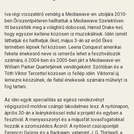
Iva régi visszatérő vendég a Mediawave-en. utoljára 2010-
ben Őriszentpéteren hallhattuk a Mediawave Szelektíven.
Itt beszélték meg a világhírű dobossal, Hamid Drake-kel,
hogy egyszer kellene közösen is muzsikálniuk. Idén ismét
láthatjuk és hallhatjuk őket, május 3-án az erőd Ékes
termében lépnek fel közösen. Leena Conquest amerikai
fekete énekesnő neve is ismerős lehet a fesztiválozók
számára, ő 2004-ben és 2005-ben járt a Mediawave-en
William Parker Quartetjének vendégeként. Szólóban és a
Tóth Viktor Tercettel közösen is fellép idén. Viktorral új
lemezre készülnek, de fiatal énekesek számára műhelyt is
fog tartani.
Az idei egyik specialitás az egész rendezvényt
végigszövő moldvai csángó lakodalmas lesz. A nyitónapon,
április 30-án a leánykéréssel indul a projekt és egyben a
fesztivál. A menyasszonyt és a májusfát lovasfogatokkal
hozzák a szomszédos Ácsról. A nyitóest csúcspontját
Ferenczi György és a Rackajam, valamint J. G. Thirlwell, a