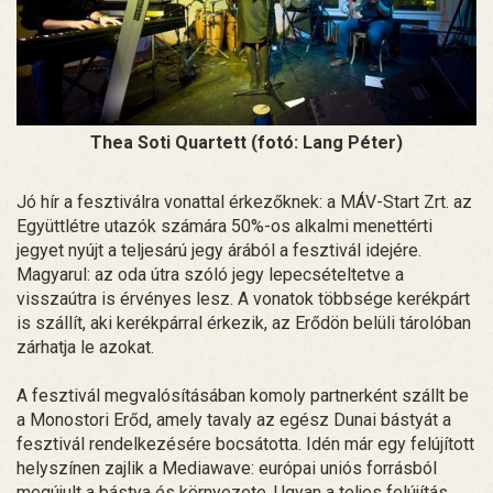
Thea Soti Quartett (fotó: Lang Péter)
Jó hír a fesztiválra vonattal érkezőknek: a MÁV-Start Zrt. az
Együttlétre utazók számára 50%-os alkalmi menettérti
jegyet nyújt a teljesárú jegy árából a fesztivál idejére.
Magyarul: az oda útra szóló jegy lepecsételtetve a
visszaútra is érvényes lesz. A vonatok többsége kerékpárt
is szállít, aki kerékpárral érkezik, az Erődön belüli tárolóban
zárhatja le azokat.
A fesztivál megvalósításában komoly partnerként szállt be
a Monostori Erőd, amely tavaly az egész Dunai bástyát a
fesztivál rendelkezésére bocsátotta. Idén már egy felújított
helyszínen zajlik a Mediawave: európai uniós forrásból
megújult a bástya és környezete. Ugyan a teljes felújítás