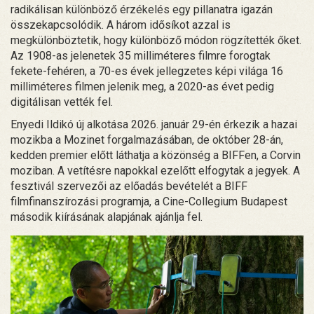
radikálisan különböző érzékelés egy pillanatra igazán
összekapcsolódik. A három idősíkot azzal is
megkülönböztetik, hogy különböző módon rögzítették őket.
Az 1908-as jelenetek 35 milliméteres filmre forogtak
fekete-fehéren, a 70-es évek jellegzetes képi világa 16
milliméteres filmen jelenik meg, a 2020-as évet pedig
digitálisan vették fel.
Enyedi Ildikó új alkotása 2026. január 29-én érkezik a hazai
mozikba a Mozinet forgalmazásában, de október 28-án,
kedden premier előtt láthatja a közönség a BIFFen, a Corvin
moziban. A vetítésre napokkal ezelőtt elfogytak a jegyek. A
fesztivál szervezői az előadás bevételét a BIFF
filmfinanszírozási programja, a Cine-Collegium Budapest
második kiírásának alapjának ajánlja fel.