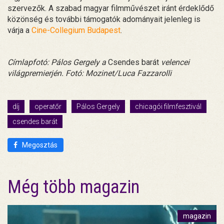
szervezők. A szabad magyar filmművészet iránt érdeklődő
közönség és további támogatók adományait jelenleg is
várja a
Cine-Collegium Budapest
.
Címlapfotó: Pálos Gergely a
Csendes barát
velencei
világpremierjén. Fotó: Mozinet/Luca Fazzarolli
díj
operatőr
Pálos Gergely
chicagói filmfesztivál
csendes barát
Megosztás
Még több magazin
magazin