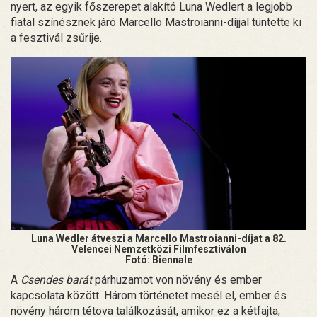
nyert, az egyik főszerepet alakító Luna Wedlert a legjobb
fiatal színésznek járó Marcello Mastroianni-díjjal tüntette ki
a fesztivál zsűrije.
Luna Wedler átveszi a Marcello Mastroianni-díjat a 82.
Velencei Nemzetközi Filmfesztiválon
Fotó: Biennale
A
Csendes barát
párhuzamot von növény és ember
kapcsolata között. Három történetet mesél el, ember és
növény három tétova találkozását, amikor ez a kétfajta,