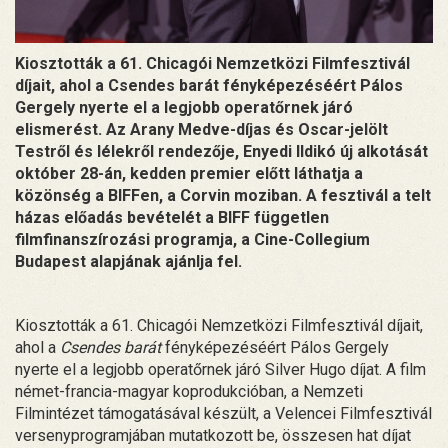
Kiosztották a 61. Chicagói Nemzetközi Filmfesztivál
díjait, ahol a Csendes barát fényképezéséért Pálos
Gergely nyerte el a legjobb operatőrnek járó
elismerést. Az Arany Medve-díjas és Oscar-jelölt
Testről és lélekről rendezője, Enyedi Ildikó új alkotását
október 28-án, kedden premier előtt láthatja a
közönség a BIFFen, a Corvin moziban. A fesztivál a telt
házas előadás bevételét a BIFF független
filmfinanszírozási programja, a Cine-Collegium
Budapest alapjának ajánlja fel.
Kiosztották a 61. Chicagói Nemzetközi Filmfesztivál díjait,
ahol a
Csendes barát
fényképezéséért Pálos Gergely
nyerte el a legjobb operatőrnek járó Silver Hugo díjat. A film
német-francia-magyar koprodukcióban, a Nemzeti
Filmintézet támogatásával készült, a Velencei Filmfesztivál
versenyprogramjában mutatkozott be, összesen hat díjat