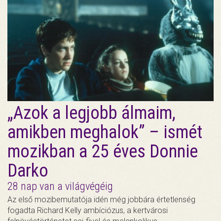
„Azok a legjobb álmaim,
amikben meghalok” – ismét
mozikban a 25 éves Donnie
Darko
28 nap van a világvégéig
Az első mozibemutatója idén még jobbára értetlenség
fogadta Richard Kelly ambíciózus, a kertvárosi