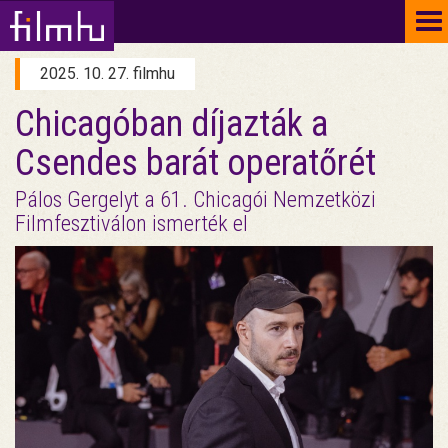
To
na
2025. 10. 27. filmhu
Chicagóban díjazták a
Csendes barát operatőrét
Pálos Gergelyt a 61. Chicagói Nemzetközi
Filmfesztiválon ismerték el