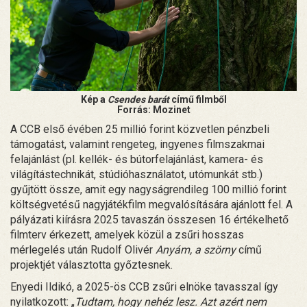
Kép a
Csendes barát
című filmből
Forrás: Mozinet
A CCB első évében 25 millió forint közvetlen pénzbeli
támogatást, valamint rengeteg, ingyenes filmszakmai
felajánlást (pl. kellék- és bútorfelajánlást, kamera- és
világítástechnikát, stúdióhasználatot, utómunkát stb.)
gyűjtött össze, amit egy nagyságrendileg 100 millió forint
költségvetésű nagyjátékfilm megvalósítására ajánlott fel. A
pályázati kiírásra 2025 tavaszán összesen 16 értékelhető
filmterv érkezett, amelyek közül a zsűri hosszas
mérlegelés után Rudolf Olivér
Anyám, a szörny
című
projektjét választotta győztesnek.
Enyedi Ildikó, a 2025-ös CCB zsűri elnöke tavasszal így
nyilatkozott: „
Tudtam, hogy nehéz lesz. Azt azért nem