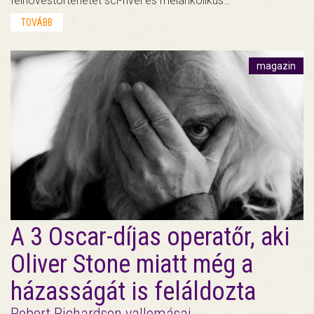
felnövéstörténetet sci-fivel és melankolikus…
TOVÁBB
magazin
A 3 Oscar-díjas operatőr, aki
Oliver Stone miatt még a
házasságát is feláldozta
Robert Richardson vallomásai