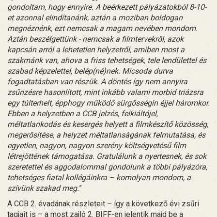
gondoltam, hogy ennyire. A beérkezett pályázatokból 8-10-
et azonnal elindítanánk, aztán a moziban boldogan
megnéznénk, ezt nemcsak a magam nevében mondom.
Aztán beszélgettünk - nemcsak a filmtervekről, azok
kapcsán arról a lehetetlen helyzetről, amiben most a
szakmánk van, ahova a friss tehetségek, tele lendülettel és
szabad képzelettel, belép(né)nek. Micsoda durva
fogadtatásban van részük. A döntés így nem annyira
zsűrizésre hasonlított, mint inkább valami morbid triázsra
egy túlterhelt, épphogy működő sürgősségin éjjel háromkor.
Ebben a helyzetben a CCB jelzés, felkiáltójel,
méltatlankodás és kesergés helyett a filmkészítő közösség,
megerősítése, a helyzet méltatlanságának felmutatása, és
egyetlen, nagyon, nagyon szerény költségvetésű film
létrejöttének támogatása. Gratulálunk a nyertesnek, és sok
szeretettel és aggodalommal gondolunk a többi pályázóra,
tehetséges fiatal kollégáinkra – komolyan mondom, a
szívünk szakad meg.
”
A CCB 2. évadának részleteit – így a következő évi zsűri
tagjait is – a most zajló 2. BIFF-en jelentik majd be a