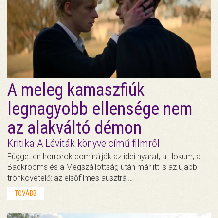
A meleg kamaszfiúk
legnagyobb ellensége nem
az alakváltó démon
Kritika A Léviták könyve című filmről
Független horrorok dominálják az idei nyarat, a Hokum, a
Backrooms és a Megszállottság után már itt is az újabb
trónkövetelő: az elsőfilmes ausztrál…
TOVÁBB