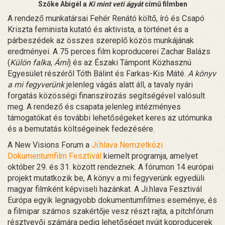
Szőke Abigél a
Ki mint veti ágyát
című filmben
A rendező munkatársai Fehér Renátó költő, író és Csapó
Kriszta feminista kutató és aktivista, a történet és a
párbeszédek az összes szereplő közös munkájának
eredményei. A 75 perces film koproducerei Zachar Balázs
(
Külön falka
,
Árni
) és az Északi Támpont Közhasznú
Egyesület részéről Tóth Bálint és Farkas-Kis Máté.
A könyv
a mi fegyverünk
jelenleg vágás alatt áll, a tavaly nyári
forgatás közösségi finanszírozás segítségével valósult
meg. A rendező és csapata jelenleg intézményes
támogatókat és további lehetőségeket keres az utómunka
és a bemutatás költségeinek fedezésére.
A New Visions Forum a
Ji.hlava Nemzetközi
Dokumentumfilm Fesztivál
kiemelt programja, amelyet
október 29. és 31. között rendeznek. A fórumon 14 európai
projekt mutatkozik be, A könyv a mi fegyverünk egyedüli
magyar filmként képviseli hazánkat. A Ji.hlava Fesztivál
Európa egyik legnagyobb dokumentumfilmes eseménye, és
a filmipar számos szakértője vesz részt rajta, a pitchfórum
résztvevői számára pedig lehetőséget nyújt koproducerek