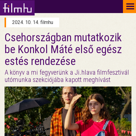
To
na
2024. 10. 14. filmhu
Csehországban mutatkozik
be Konkol Máté első egész
estés rendezése
A könyv a mi fegyverünk a Ji.hlava filmfesztivál
utómunka szekciójába kapott meghívást