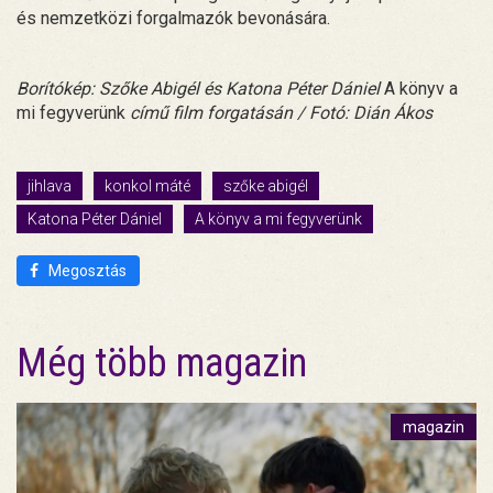
és nemzetközi forgalmazók bevonására.
Borítókép: Szőke Abigél és Katona Péter Dániel
A könyv a
mi fegyverünk
című film forgatásán / Fotó: Dián Ákos
jihlava
konkol máté
szőke abigél
Katona Péter Dániel
A könyv a mi fegyverünk
Megosztás
Még több magazin
magazin