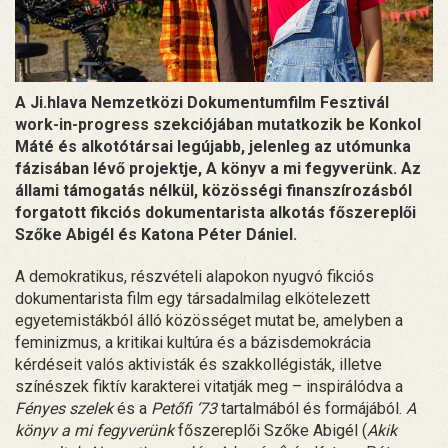
A Ji.hlava Nemzetközi Dokumentumfilm Fesztivál
work-in-progress szekciójában mutatkozik be Konkol
Máté és alkotótársai legújabb, jelenleg az utómunka
fázisában lévő projektje, A könyv a mi fegyverünk. Az
állami támogatás nélkül, közösségi finanszírozásból
forgatott fikciós dokumentarista alkotás főszereplői
Szőke Abigél és Katona Péter Dániel.
A demokratikus, részvételi alapokon nyugvó fikciós
dokumentarista film egy társadalmilag elkötelezett
egyetemistákból álló közösséget mutat be, amelyben a
feminizmus, a kritikai kultúra és a bázisdemokrácia
kérdéseit valós aktivisták és szakkollégisták, illetve
színészek fiktív karakterei vitatják meg – inspirálódva a
Fényes szelek
és a
Petőfi ‘73
tartalmából és formájából.
A
könyv a mi fegyverünk
főszereplői Szőke Abigél (
Akik