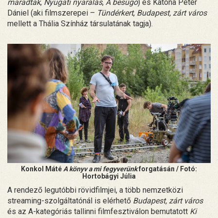
maradtak
,
Nyugati nyaralás
,
A besúgó
) és Katona Péter
Dániel (aki filmszerepei –
Tündérkert
,
Budapest, zárt város
mellett a Thália Színház társulatának tagja).
Konkol Máté
A könyv a mi fegyverünk
forgatásán / Fotó:
Hortobágyi Júlia
A rendező legutóbbi rövidfilmjei, a több nemzetközi
streaming-szolgáltatónál is elérhető
Budapest, zárt város
és az A-kategóriás tallinni filmfesztiválon bemutatott
Ki