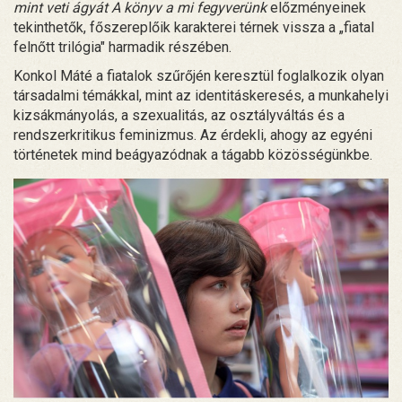
mint veti ágyát
A könyv a mi fegyverünk
előzményeinek
tekinthetők, főszereplőik karakterei térnek vissza a „fiatal
felnőtt trilógia" harmadik részében.
Konkol Máté a fiatalok szűrőjén keresztül foglalkozik olyan
társadalmi témákkal, mint az identitáskeresés, a munkahelyi
kizsákmányolás, a szexualitás, az osztályváltás és a
rendszerkritikus feminizmus. Az érdekli, ahogy az egyéni
történetek mind beágyazódnak a tágabb közösségünkbe.