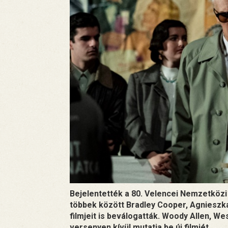
Bejelentették a 80. Velencei Nemzetközi 
többek között Bradley Cooper, Agnieszka
filmjeit is beválogatták. Woody Allen, W
versenyen kívül mutatja be új filmjét.