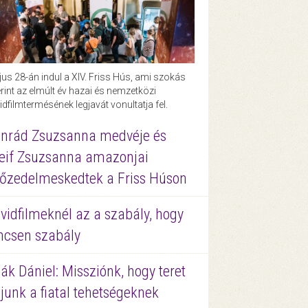
us 28-án indul a XIV. Friss Hús, ami szokás
rint az elmúlt év hazai és nemzetközi
idfilmtermésének legjavát vonultatja fel.
nrád Zsuzsanna medvéje és
eif Zsuzsanna amazonjai
őzedelmeskedtek a Friss Húson
vidfilmeknél az a szabály, hogy
ncsen szabály
ák Dániel: Missziónk, hogy teret
junk a fiatal tehetségeknek