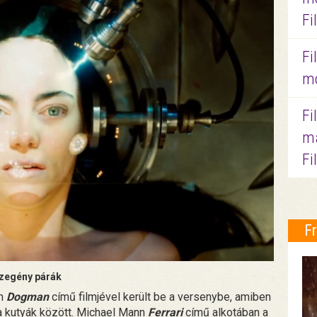
Fi
Fi
mo
Fi
ma
Fi
F
zegény párák
on
Dogman
című filmjével került be a versenybe, amiben
a a kutyák között. Michael Mann
Ferrari
című alkotában a