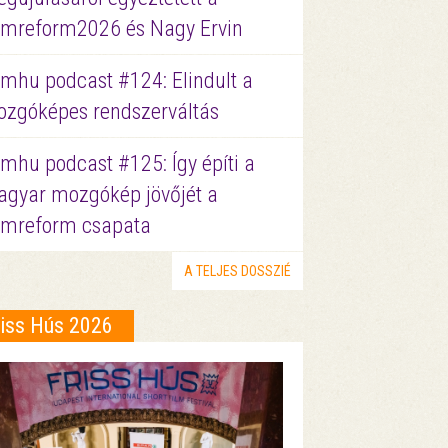
lmreform2026 és Nagy Ervin
lmhu podcast #124: Elindult a
zgóképes rendszerváltás
lmhu podcast #125: Így építi a
gyar mozgókép jövőjét a
lmreform csapata
A TELJES DOSSZIÉ
riss Hús 2026