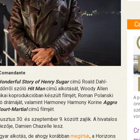
C
Comandante
onderful Story of Henry Sugar
című Roald Dahl-
ndőrről szóló
Hit Man
című alkotását, Woody Allen
ikai koprodukcióban készült filmjét, Roman Polanski
A p
dó drámáját, valamint Harmoney Harmony Korine
Aggro
önr
ourt-Martial
című filmjét.
szé
vör
usztus 30. és szeptember 9. között zajlik. A hivatalos
dezője, Damien Chazelle lesz.
Cr
agyar alkotás, de ahogy korábban
megírtuk
, a Horizons