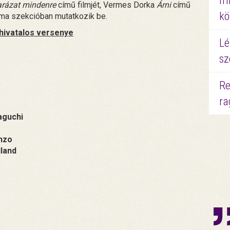
mi
rázat mindenre
című filmjét, Vermes Dorka
Árni
című
kö
nema szekcióban mutatkozik be.
 hivatalos versenye
Lé
s
sz
Re
ra
aguchi
anzo
lland