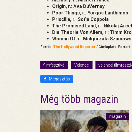
Origin, r.: Ava DuVernay
Poor Things, r.: Yorgos Lanthimos
Priscilla, r.: Sofia Coppola
The Promised Land, r:. Nikolaj Arcel
Die Theorie Von Allem, r.: Timm Kr
Woman Of, r.: Malgorzata Szumowsk
Forrás:
The Hollywood Reporter
/ Címlapkép: Ferrari
filmfesztivál
Velence.
velencei filmfeszti
Megosztás
Még több magazin
magazin