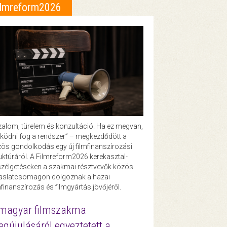
ilmreform2026
zalom, türelem és konzultáció. Ha ez megvan,
ödni fog a rendszer” – megkezdődött a
ös gondolkodás egy új filmfinanszírozási
uktúráról. A Filmreform2026 kerekasztal-
zélgetéseken a szakmai résztvevők közös
vaslatcsomagon dolgoznak a hazai
mfinanszírozás és filmgyártás jövőjéről.
magyar filmszakma
gújulásáról egyeztetett a