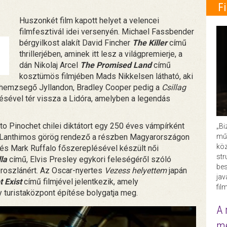
F
Huszonkét film kapott helyet a velencei
filmfesztivál idei versenyén. Michael Fassbender
bérgyilkost alakít David Fincher
The Killer
című
thrillerjében, aminek itt lesz a világpremierje, a
dán Nikolaj Arcel
The Promised Land
című
kosztümös filmjében Mads Nikkelsen látható, aki
l hemzsegő Jyllandon, Bradley Cooper pedig a
Csillag
sével tér vissza a Lidóra, amelyben a legendás
o Pinochet chilei diktátort egy 250 éves vámpírként
„Bi
műk
s Lanthimos görög rendező a részben Magyarországon
köz
és Mark Ruffalo főszereplésével készült női
str
lla
című, Elvis Presley egykori feleségéről szóló
bes
 Oroszlánért. Az Oscar-nyertes
Vezess helyettem
japán
ja
t Exist
című filmjével jelentkezik, amely
fil
y turistaközpont építése bolygatja meg.
A 
me