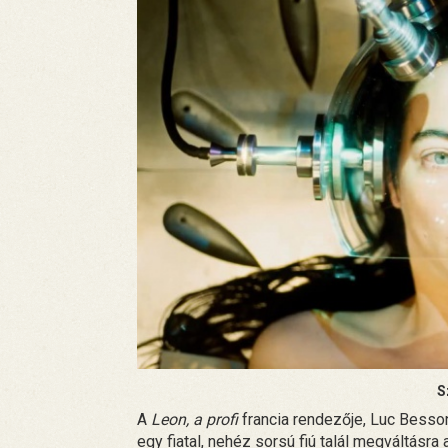
S
A
Leon, a profi
francia rendezője, Luc Bess
egy fiatal, nehéz sorsú fiú talál megváltásr