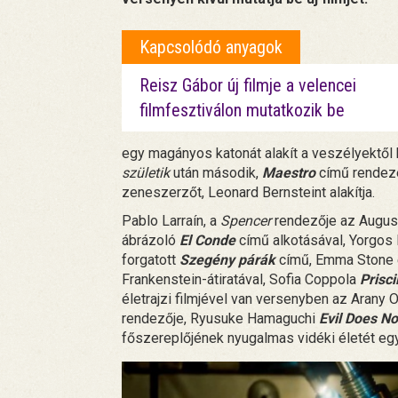
Kapcsolódó anyagok
Reisz Gábor új filmje a velencei
filmfesztiválon mutatkozik be
egy magányos katonát alakít a veszélyektő
születik
után második,
Maestro
című rendezé
zeneszerzőt, Leonard Bernsteint alakítja.
Pablo Larraín, a
Spencer
rendezője az August
ábrázoló
El Conde
című alkotásával, Yorgo
forgatott
Szegény párák
című, Emma Stone 
Frankenstein-átiratával, Sofia Coppola
Prisci
életrajzi filmjével van versenyben az Arany
rendezője, Ryusuke Hamaguchi
Evil Does No
főszereplőjének nyugalmas vidéki életét eg