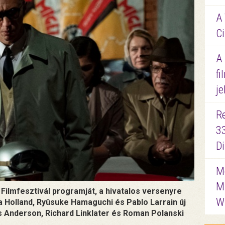
A 
Ci
A
fi
je
R
3
D
Me
M
Filmfesztivál programját, a hivatalos versenyre
W
 Holland, Ryûsuke Hamaguchi és Pablo Larrain új
es Anderson, Richard Linklater és Roman Polanski