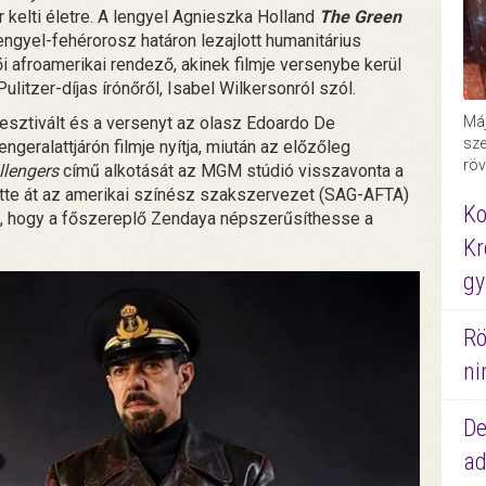
r kelti életre. A lengyel Agnieszka Holland
The Green
engyel-fehérorosz határon lezajlott humanitárius
ői afroamerikai rendező, akinek filmje versenybe kerül
Pulitzer-díjas írónőről, Isabel Wilkersonról szól.
fesztivált és a versenyt az olasz Edoardo De
Máj
sze
engeralattjárón filmje nyítja, miután az előzőleg
röv
llengers
című alkotását az MGM stúdió visszavonta a
tette át az amerikai színész szakszervezet (SAG-AFTA)
Ko
za, hogy a főszereplő Zendaya népszerűsíthesse a
Kr
gy
Rö
ni
De
ad