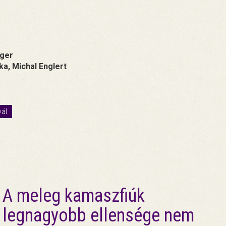
oger
a, Michal Englert
vál
A meleg kamaszfiúk
legnagyobb ellensége nem