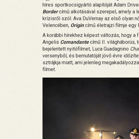
híres sportkocsigyártó alapítóját Adam Drive
Border
című alkotásával szerepel, amely a l
krízisről szól. Ava DuVernay az első olyan n
Velencében,
Origin
című életrajzi filmje egy 
A korábbi hírekhez képest változás, hogy a 
Angelis
Comandante
című II. világháborús, t
bejelentett nyitófilmet, Luca Guadagnino
Cha
versenyből, és bemutatóját jövő évre időzí
sztrájkja miatt, ami jelenleg megakadályoz
filmet.