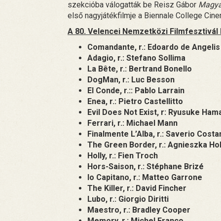
szekcióba válogatták be Reisz Gábor
Magya
első nagyjátékfilmje a Biennale College Ci
A 80. Velencei Nemzetközi Filmfesztivál
Comandante, r.: Edoardo de Angeli
Adagio, r.: Stefano Sollima
La Bête, r.: Bertrand Bonello
DogMan, r.: Luc Besson
El Conde, r.:: Pablo Larrain
Enea, r.: Pietro Castellitto
Evil Does Not Exist, r: Ryusuke Ham
Ferrari, r.: Michael Mann
Finalmente L’Alba, r.: Saverio Cost
The Green Border, r.: Agnieszka Ho
Holly, r.: Fien Troch
Hors-Saison, r.: Stéphane Brizé
Io Capitano, r.: Matteo Garrone
The Killer, r.: David Fincher
Lubo, r.: Giorgio Diritti
Maestro, r.: Bradley Cooper
Memory, r.: Michel Franco