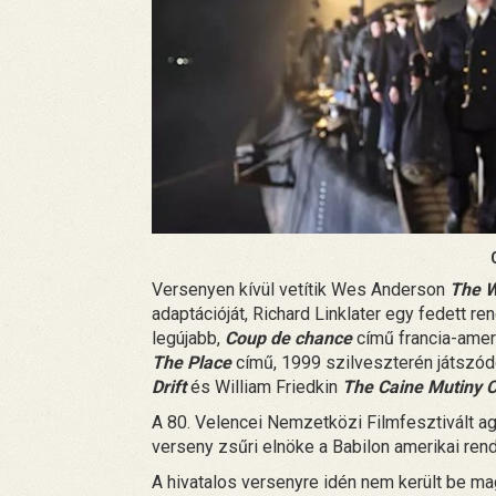
Versenyen kívül vetítik Wes Anderson
The W
adaptációját, Richard Linklater egy fedett re
legújabb,
Coup de chance
című francia-amer
The Place
című, 1999 szilveszterén játszó
Drift
és William Friedkin
The Caine Mutiny C
A 80. Velencei Nemzetközi Filmfesztivált ag
verseny zsűri elnöke a Babilon amerikai ren
A hivatalos versenyre idén nem került be m