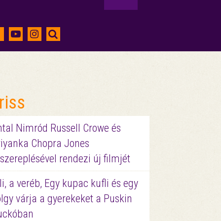
riss
ntal Nimród Russell Crowe és
riyanka Chopra Jones
szereplésével rendezi új filmjét
li, a veréb, Egy kupac kufli és egy
lgy várja a gyerekeket a Puskin
uckóban