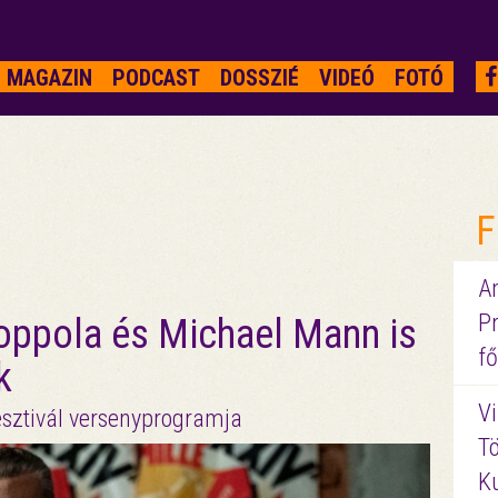
MAGAZIN
PODCAST
DOSSZIÉ
VIDEÓ
FOTÓ
F
A
P
Coppola és Michael Mann is
fő
k
Vi
esztivál versenyprogramja
Tö
K