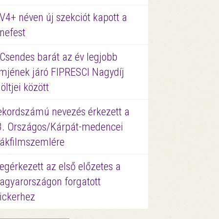
V4+ néven új szekciót kapott a
nefest
 Csendes barát az év legjobb
lmjének járó FIPRESCI Nagydíj
löltjei között
ekordszámú nevezés érkezett a
3. Országos/Kárpát-medencei
iákfilmszemlére
gérkezett az első előzetes a
agyarországon forgatott
ickerhez