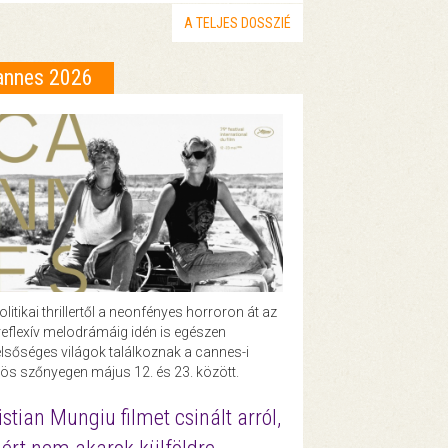
A TELJES DOSSZIÉ
annes 2026
olitikai thrillertől a neonfényes horroron át az
eflexív melodrámáig idén is egészen
lsőséges világok találkoznak a cannes-i
ös szőnyegen május 12. és 23. között.
istian Mungiu filmet csinált arról,