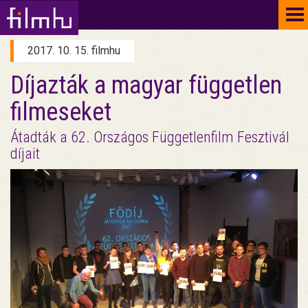
To
na
2017. 10. 15. filmhu
Díjazták a magyar független
filmeseket
Átadták a 62. Országos Függetlenfilm Fesztivál
díjait