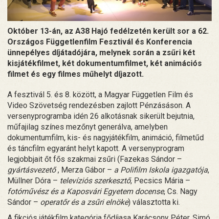
Október 13-án, az A38 Hajó fedélzetén került sor a 62.
Országos Függetlenfilm Fesztivál és Konferencia
ünnepélyes díjátadójára, melynek során a zsűri két
kisjátékfilmet, két dokumentumfilmet, két animációs
filmet és egy filmes műhelyt díjazott.
A fesztivál 5. és 8. között, a Magyar Független Film és
Video Szövetség rendezésben zajlott Pénzásáson. A
versenyprogramba idén 26 alkotásnak sikerült bejutnia,
műfajilag színes mezőnyt generálva, amelyben
dokumentumfilm, kis- és nagyjátékfilm, animáció, filmetűd
és táncfilm egyaránt helyt kapott. A versenyprogram
legjobbjait őt fős szakmai zsűri (Fazekas Sándor –
gyártásvezető
, Merza Gábor –
a Polifilm Iskola igazgatója
,
Müllner Dóra –
televíziós szerkesztő
, Pecsics Mária –
fotóművész és a Kaposvári Egyetem docense
, Cs. Nagy
Sándor –
operatőr és a zsűri elnöke
) választotta ki.
A fikciós játékfilm kategória fődíjasa Karácsony Péter, Simó