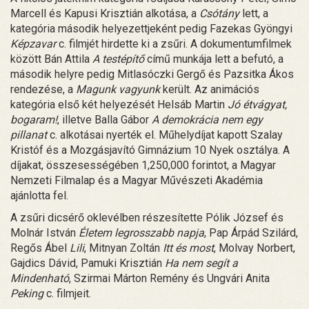
Marcell és Kapusi Krisztián alkotása, a
Csótány
lett, a
kategória második helyezettjeként pedig Fazekas Gyöngyi
Képzavar
c. filmjét hirdette ki a zsűri. A dokumentumfilmek
között Bán Attila
A testépítő
című munkája lett a befutó, a
második helyre pedig Mitlasóczki Gergő és Pazsitka Ákos
rendezése, a
Magunk vagyunk
került. Az animációs
kategória első két helyezését Helsáb Martin
Jó étvágyat,
bogaram!
, illetve Balla Gábor
A demokrácia nem egy
pillanat
c. alkotásai nyerték el. Műhelydíjat kapott Szalay
Kristóf és a Mozgásjavító Gimnázium 10 Nyek osztálya. A
díjakat, összesességében 1,250,000 forintot, a Magyar
Nemzeti Filmalap és a Magyar Művészeti Akadémia
ajánlotta fel.
A zsűri dicsérő oklevélben részesítette Pólik József és
Molnár István
Életem legrosszabb napja
, Pap Árpád Szilárd,
Regős Ábel
Lili
, Mitnyan Zoltán
Itt és most
, Molvay Norbert,
Gajdics Dávid, Pamuki Krisztián
Ha nem segít a
Mindenható
, Szirmai Márton Remény és Ungvári Anita
Peking
c. filmjeit.