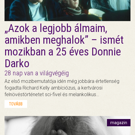
„Azok a legjobb álmaim,
amikben meghalok” – ismét
mozikban a 25 éves Donnie
Darko
28 nap van a világvégéig
Az első mozibemutatója idén még jobbára értetlenség
fogadta Richard Kelly ambíciózus, a kertvárosi
felnövéstörténetet sci-fivel és melankolikus…
TOVÁBB
magazin