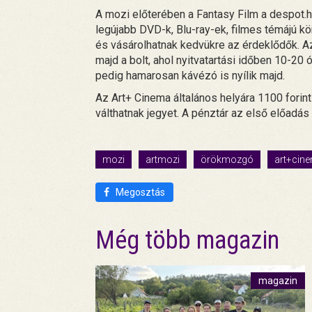
A mozi előterében a Fantasy Film a despot.hu
legújabb DVD-k, Blu-ray-ek, filmes témájú 
és vásárolhatnak kedvükre az érdeklődők. Az
majd a bolt, ahol nyitvatartási időben 10-20
pedig hamarosan kávézó is nyílik majd.
Az Art+ Cinema általános helyára 1100 forin
válthatnak jegyet. A pénztár az első előadás e
mozi
artmozi
örökmozgó
art+cin
Megosztás
Még több magazin
magazin