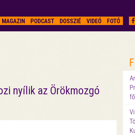
MAGAZIN
PODCAST
DOSSZIÉ
VIDEÓ
FOTÓ
F
A
P
ozi nyílik az Örökmozgó
fő
Vi
Tö
K