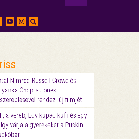
riss
ntal Nimród Russell Crowe és
riyanka Chopra Jones
szereplésével rendezi új filmjét
li, a veréb, Egy kupac kufli és egy
lgy várja a gyerekeket a Puskin
uckóban