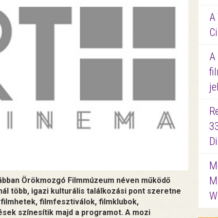
A 
Ci
A
fi
je
R
3
D
Me
M
korábban Örökmozgó Filmmúzeum néven működő
l több, igazi kulturális találkozási pont szeretne
W
filmhetek, filmfesztiválok, filmklubok,
ések színesítik majd a programot. A mozi