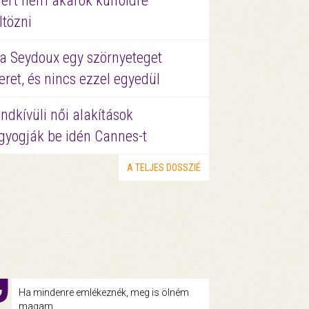
ért nem akarok külföldre
ltözni
a Seydoux egy szörnyeteget
eret, és nincs ezzel egyedül
ndkívüli női alakítások
gyogják be idén Cannes-t
A TELJES DOSSZIÉ
Ha mindenre emlékeznék, meg is ölném
magam.