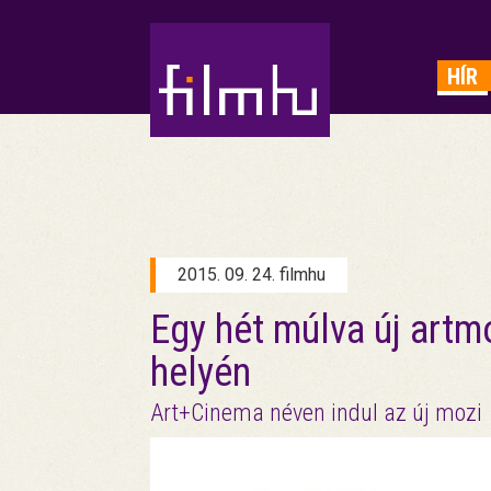
HIRDETÉS
HÍR
2015. 09. 24. filmhu
Egy hét múlva új artm
helyén
Art+Cinema néven indul az új mozi