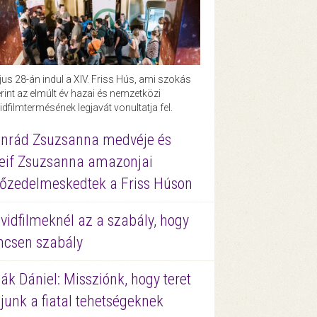
us 28-án indul a XIV. Friss Hús, ami szokás
rint az elmúlt év hazai és nemzetközi
idfilmtermésének legjavát vonultatja fel.
nrád Zsuzsanna medvéje és
eif Zsuzsanna amazonjai
őzedelmeskedtek a Friss Húson
vidfilmeknél az a szabály, hogy
ncsen szabály
ák Dániel: Missziónk, hogy teret
junk a fiatal tehetségeknek