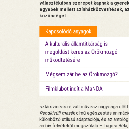
választékában szerepet kapnak a gyerekm
egyebek mellett színházközvetítések, az 
közönséget.
Kapcsolódó anyagok
A kulturális államtitkárság is
megoldást keres az Örökmozgó
működtetésére
Mégsem zár be az Örökmozgó?
Filmklubot indít a MaNDA
sztárszínésszé vált művész nagysága előtt
Rendkívüli mesék
című egészestés animációs
különböző stílusú adaptációja, és az antológi
archív felvételről megszólaló – Lugosi Béla,