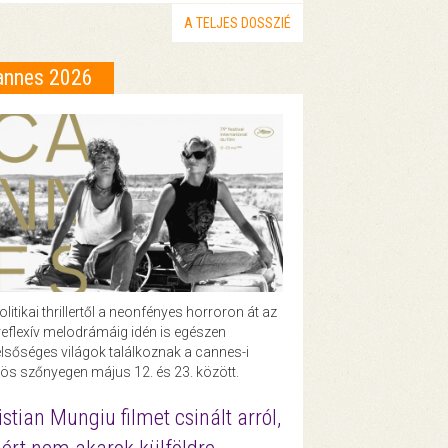
A TELJES DOSSZIÉ
annes 2026
olitikai thrillertől a neonfényes horroron át az
eflexív melodrámáig idén is egészen
lsőséges világok találkoznak a cannes-i
ös szőnyegen május 12. és 23. között.
istian Mungiu filmet csinált arról,