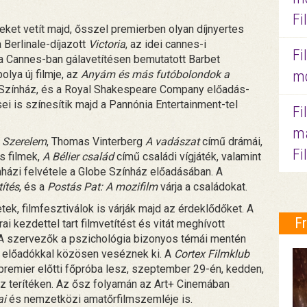
Fi
eket vetít majd, ősszel premierben olyan díjnyertes
Berlinale-díjazott
Victoria
, az idei cannes-i
Fi
a Cannes-ban gálavetítésen bemutatott Barbet
bolya új filmje, az
Anyám és más futóbolondok a
mo
e Színház, és a Royal Shakespeare Company előadás-
sei is színesítik majd a Pannónia Entertainment-tel
Fi
ma
é
Szerelem
, Thomas Vinterberg
A vadászat
című drámái,
Fi
s filmek,
A Bélier család
című családi vígjáték, valamint
házi felvétele a Globe Színház előadásában. A
títés
, és a
Postás Pat: A mozifilm
várja a családokat.
tek, filmfesztiválok is várják majd az érdeklődőket. A
F
i kezdettel tart filmvetítést és vitát meghívott
 A szervezők a pszichológia bizonyos témái mentén
t előadókkal közösen veséznek ki. A
Cortex Filmklub
 premier előtti főpróba lesz, szeptember 29-én, kedden,
sz terítéken. Az ősz folyamán az Art+ Cinemában
ai
és nemzetközi amatőrfilmszemléje is.