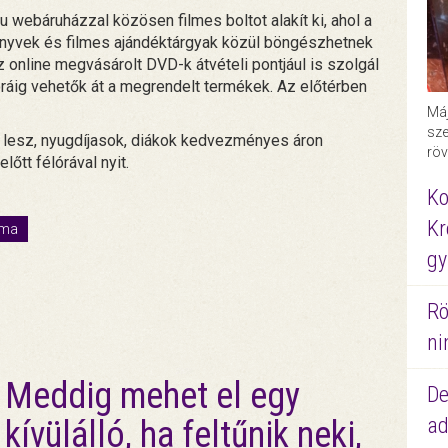
 webáruházzal közösen filmes boltot alakít ki, ahol a
könyvek és filmes ajándéktárgyak közül böngészhetnek
 online megvásárolt DVD-k átvételi pontjául is szolgál
 óráig vehetők át a megrendelt termékek. Az előtérben
Máj
sze
t lesz, nyugdíjasok, diákok kedvezményes áron
röv
lőtt félórával nyit.
Ko
Kr
ema
gy
Rö
ni
Meddig mehet el egy
De
ad
kívülálló, ha feltűnik neki,