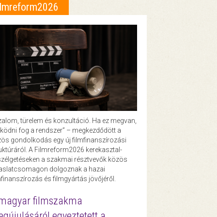
ilmreform2026
zalom, türelem és konzultáció. Ha ez megvan,
ödni fog a rendszer” – megkezdődött a
ös gondolkodás egy új filmfinanszírozási
uktúráról. A Filmreform2026 kerekasztal-
zélgetéseken a szakmai résztvevők közös
vaslatcsomagon dolgoznak a hazai
mfinanszírozás és filmgyártás jövőjéről.
magyar filmszakma
gújulásáról egyeztetett a