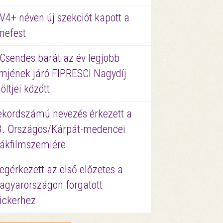
V4+ néven új szekciót kapott a
nefest
 Csendes barát az év legjobb
lmjének járó FIPRESCI Nagydíj
löltjei között
ekordszámú nevezés érkezett a
3. Országos/Kárpát-medencei
iákfilmszemlére
gérkezett az első előzetes a
agyarországon forgatott
ickerhez