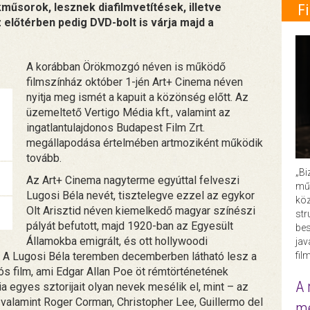
űsorok, lesznek diafilmvetítések, illetve
F
előtérben pedig DVD-bolt is várja majd a
A korábban Örökmozgó néven is működő
filmszínház október 1-jén Art+ Cinema néven
nyitja meg ismét a kapuit a közönség előtt. Az
üzemeltető Vertigo Média kft., valamint az
ingatlantulajdonos Budapest Film Zrt.
megállapodása értelmében artmoziként működik
tovább.
„Bi
Az Art+ Cinema nagyterme egyúttal felveszi
műk
Lugosi Béla nevét, tisztelegve ezzel az egykor
köz
Olt Arisztid néven kiemelkedő magyar színészi
str
pályát befutott, majd 1920-ban az Egyesült
bes
Államokba emigrált, és ott hollywoodi
ja
. A Lugosi Béla teremben decemberben látható lesz a
fil
 film, ami Edgar Allan Poe öt rémtörténetének
A 
a egyes sztorijait olyan nevek mesélik el, mint – az
 valamint Roger Corman, Christopher Lee, Guillermo del
me