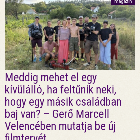
magazin
Meddig mehet el egy
kívülálló, ha feltűnik neki,
hogy egy másik családban
baj van? – Gerő Marcell
Velencében mutatja be új
filmtervét