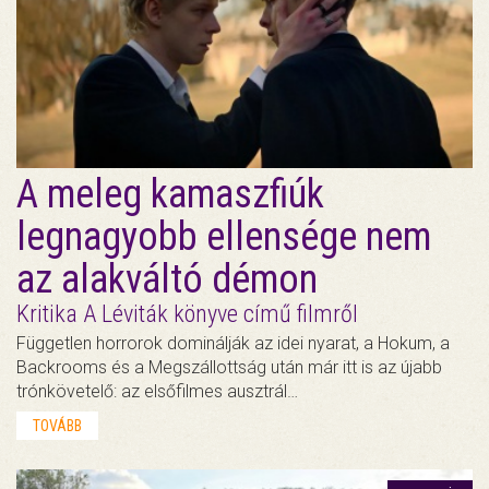
A meleg kamaszfiúk
legnagyobb ellensége nem
az alakváltó démon
Kritika A Léviták könyve című filmről
Független horrorok dominálják az idei nyarat, a Hokum, a
Backrooms és a Megszállottság után már itt is az újabb
trónkövetelő: az elsőfilmes ausztrál…
TOVÁBB