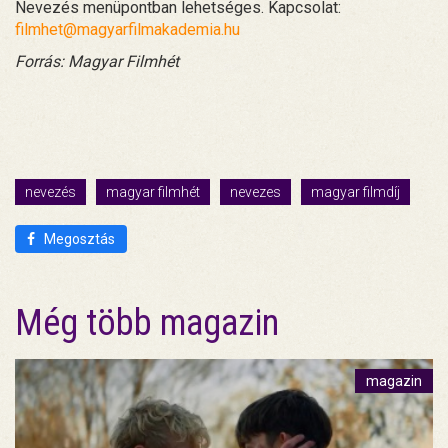
Nevezés menüpontban lehetséges. Kapcsolat:
filmhet@magyarfilmakademia.hu
Forrás: Magyar Filmhét
nevezés
magyar filmhét
nevezes
magyar filmdíj
Megosztás
Még több magazin
magazin