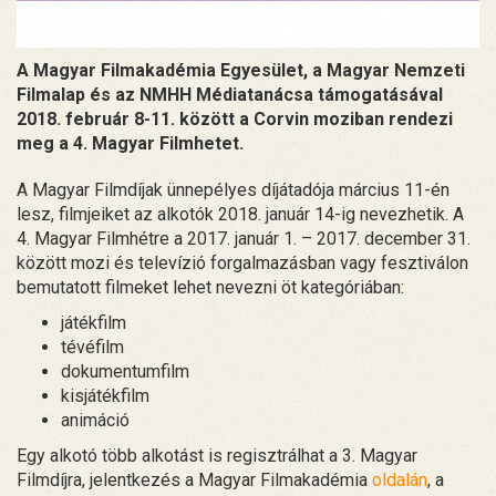
A Magyar Filmakadémia Egyesület, a Magyar Nemzeti
Filmalap és az NMHH Médiatanácsa támogatásával
2018. február 8-11. között a Corvin moziban rendezi
meg a 4. Magyar Filmhetet.
A Magyar Filmdíjak ünnepélyes díjátadója március 11-én
lesz, filmjeiket az alkotók 2018. január 14-ig nevezhetik. A
4. Magyar Filmhétre a 2017. január 1. – 2017. december 31.
között mozi és televízió forgalmazásban vagy fesztiválon
bemutatott filmeket lehet nevezni öt kategóriában:
játékfilm
tévéfilm
dokumentumfilm
kisjátékfilm
animáció
Egy alkotó több alkotást is regisztrálhat a 3. Magyar
Filmdíjra, jelentkezés a Magyar Filmakadémia
oldalán
, a