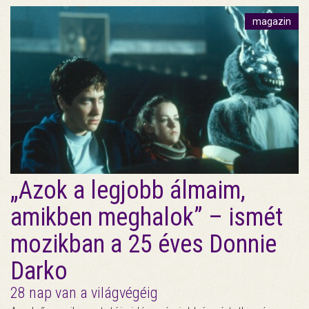
magazin
„Azok a legjobb álmaim,
amikben meghalok” – ismét
mozikban a 25 éves Donnie
Darko
28 nap van a világvégéig