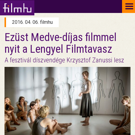
To
na
2016. 04. 06. filmhu
Ezüst Medve-díjas filmmel
nyit a Lengyel Filmtavasz
A fesztivál díszvendége Krzysztof Zanussi lesz