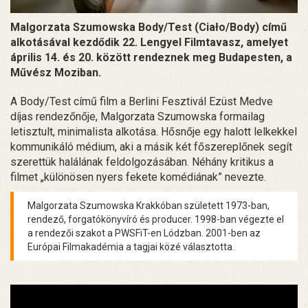
Malgorzata Szumowska Body/Test (Ciało/Body) című
alkotásával kezdődik 22. Lengyel Filmtavasz, amelyet
április 14. és 20. között rendeznek meg Budapesten, a
Művész Moziban.
A Body/Test című film a Berlini Fesztivál Ezüst Medve
díjas rendezőnője, Malgorzata Szumowska formailag
letisztult, minimalista alkotása. Hősnője egy halott lelkekkel
kommunikáló médium, aki a másik két főszereplőnek segít
szerettük halálának feldolgozásában. Néhány kritikus a
filmet „különösen nyers fekete komédiának” nevezte.
Malgorzata Szumowska Krakkóban született 1973-ban,
rendező, forgatókönyvíró és producer. 1998-ban végezte el
a rendezői szakot a PWSFiT-en Lódzban. 2001-ben az
Európai Filmakadémia a tagjai közé választotta.