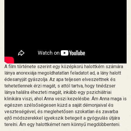
A film története szerint egy középkorú halottkém számára
lánya anorexiája megoldhatatlan feladatot ad, a lány halott
édesanyját gyászolja. Az apa teljesen elveszettnek és
tehetetlennek érzi magát, s attól tartva, hogy tinédzser
lánya halálra éhezteti magát, inkább egy pszichiátriai
klinikára viszi, ahol Anna veszi kezelésbe. Ám Anna maga is
egészen szélsőségesen küzd a saját démonjaival és
veszteségével, és meglehetősen szokatlan és zavarba
ejtő módszerekkel igyekszik betegeit a gyógyulás útjára
terelni. Ám egy halottkémet nem könnyű megdöbbenteni.