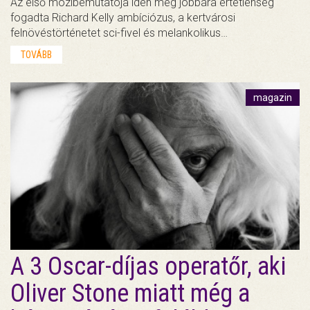
Az első mozibemutatója idén még jobbára értetlenség
fogadta Richard Kelly ambíciózus, a kertvárosi
felnövéstörténetet sci-fivel és melankolikus…
TOVÁBB
magazin
A 3 Oscar-díjas operatőr, aki
Oliver Stone miatt még a