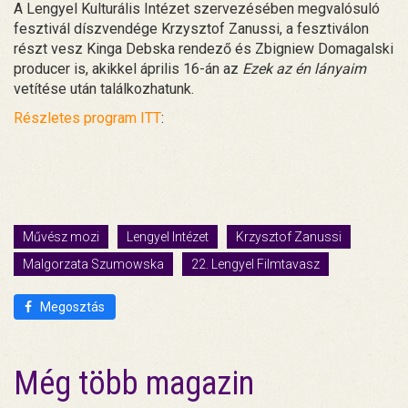
A Lengyel Kulturális Intézet szervezésében megvalósuló
fesztivál díszvendége Krzysztof Zanussi, a fesztiválon
részt vesz Kinga Debska rendező és Zbigniew Domagalski
producer is, akikkel április 16-án az
Ezek az én lányaim
vetítése után találkozhatunk.
Részletes program ITT
:
Művész mozi
Lengyel Intézet
Krzysztof Zanussi
Malgorzata Szumowska
22. Lengyel Filmtavasz
Megosztás
Még több magazin