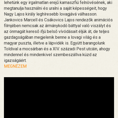
lehetünk egy irgalmatlan erejű kamaszfiú felnövésének, aki
megtanulja használni és uralni a saját képességeit, hogy
Nagy Lajos király leghíresebb lovagjává válhasson.
Jankovics Marcell és Csákovics Lajos rendezők animációs
filmjében nemcsak az ármánykodó báttyal való viszályt és
az önmagát kereső ifjú belső vívódásait éljük át, de teljes
gazdagságában megjelenik benne a lovagi világ és a
magyar puszta, illetve a lápvidék is. Együtt barangolunk
Toldival a mocsárban és a XIV. századi Pest utcáin, ahogy
mindennel és mindenkivel szembeszállva küzd az
igazságáért.
MEGNÉZEM