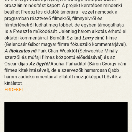
oroszlán minősítést kapott. A projekt keretében mindenki
beülhet Freeszfés oktatók tanóráira - ezzel nemcsak a
programban résztvevő filmekről, filmnyelvről és
filmtörténetről tudhat meg többet, de egyben támogathatja
is a Freeszfe működését. Jelenleg három alkotás érhető el
oktatói kommentárral: Bernáth Szilárd
Larry
című filmje
(Gelencsér Gábor magyar filmre fókuszáló kommentárjával),
A titokzatos nő
Park Chan-Wooktól (Schwechtje Mihály
szerzői és műfaji filmes központú előadásával) és az
Oscar-díjas
Az ügyfél
Asghar Farhaditól (Báron György iráni
filmes kitekintésével), de a szervezők hamarosan újabb
három audiokommentárral ellátott mozgóképpel bővítik a
kínálatot.
ÉRDEKEL