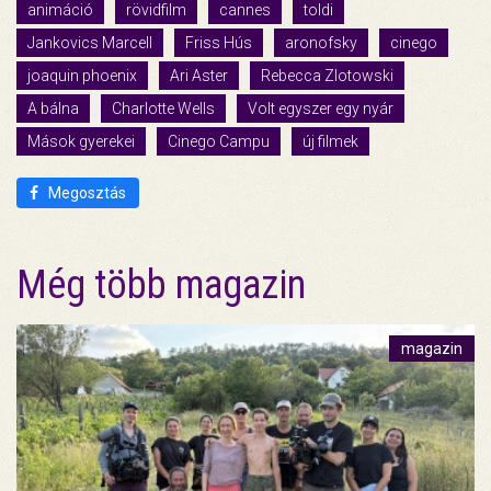
animáció
rövidfilm
cannes
toldi
Jankovics Marcell
Friss Hús
aronofsky
cinego
joaquin phoenix
Ari Aster
Rebecca Zlotowski
A bálna
Charlotte Wells
Volt egyszer egy nyár
Mások gyerekei
Cinego Campu
új filmek
Megosztás
Még több magazin
magazin