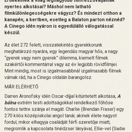
Érdekelnek a világ legnagyobb filmfesztiváljainak
nyertes alkotásai? Máshol nem latható
filmkülönlegességekre vágysz? És mindezt otthon a
kanapén, a kertben, esetleg a Balaton parton néznéd?
A Cinego idén nyáron is egyedülálló válogatással
készül.
Az élet 272 felett, visszatekintés gyerekkorunk
meghatározó nyarára, egy legendás magyar hős, a nagy
“gyerek vagy nem gyerek” dilemma, kiemelt filmek
szakértői kommentárral vagy az év legjobb rövidfilmjei.
Mint mindig, most is izgalmasabbnál izgalmasabb filmek
várnak rád, ha a Cinego oldalán barangolsz.
MÁR ELÉRHETŐ
Darren Aronofsky idén Oscar-díjjal kitüntetett alkotása,
A
bálna
extrém testi adottságokkal rendelkező főhőse
fontos tettre szánja el magát. Charlie (Brendan Fraser) egy
270 kilós középiskolai angol tanár, akinek élete nagyot
fordul, mikor elhagyja családját férfi szeretője miatt,
megromlik a kapcsolata tinédzser lányával, Ellie-vel (Sadie