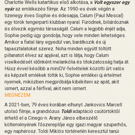
Charlotte Wells katartikus első alkotása, a
Volt egyszer egy
nyár
az emlékezés filmje. Az 1990-es évek végén a
tizenegy éves Sophie és édesapja, Calum (Paul Mescal)
egy török ​​tengerparti klubban nyaral. Fürödnek, biliárdoznak
és élvezik egymás társaságát. Calum a legjobb énjét adja,
Sophie pedig úgy gondolja, hogy vele minden lehetséges.
Amikor a fiatal lány egyedül van, barátkozik és új
tapasztalatokat szerez. Noha minden együtt töltött
pillanatot élvez az apjával, azt is látja, hogy Calum
viselkedését időnként melankólia és titokzatosság hatja át.
Húsz évvel később a miniDV-felvételek közötti űrt valós
és képzelt emlékek töltik ki, Sophie emlékei új értelmet
nyernek, miközben megpróbálja kibékíteni az apát, akit
ismert, azzal a férfival, akit nem ismert.
MEGNÉZEM
A 2021-ben, 79 éves korában elhunyt Jankovics Marcell
utolsó filmje, a grandiózus
Toldi
adaptáció csütörtöktől
érhető el a Cinego-n. Arany János elbeszélő
költeményének főszereplője egy igazi magyar szuperhős,
egy naphérosz. Toldi Miklós történetén keresztül tanúi