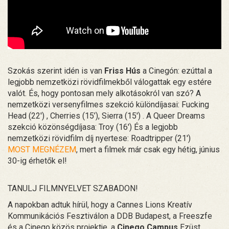
Szokás szerint idén is van
Friss Hús
a Cinegón: ezúttal a
legjobb nemzetközi rövidfilmekből válogattak egy estére
valót. És, hogy pontosan mely alkotásokról van szó? A
nemzetközi versenyfilmes szekció különdíjasai: Fucking
Head (22') , Cherries (15’), Sierra (15') . A Queer Dreams
szekció közönségdíjasa: Troy (16') És a legjobb
nemzetközi rövidfilm díj nyertese: Roadtripper (21')
MOST MEGNÉZEM
, mert a filmek már csak egy hétig, június
30-ig érhetők el!
TANULJ FILMNYELVET SZABADON!
A napokban adtuk hírül, hogy a Cannes Lions Kreatív
Kommunikációs Fesztiválon a DDB Budapest, a Freeszfe
és a Cinego közös projektje, a
Cinego Campus
Ezüst