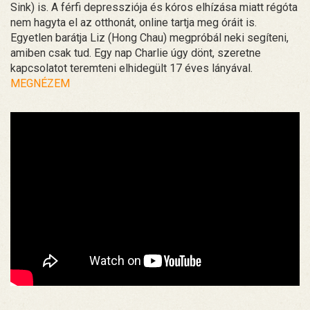
Sink) is. A férfi depressziója és kóros elhízása miatt régóta
nem hagyta el az otthonát, online tartja meg óráit is.
Egyetlen barátja Liz (Hong Chau) megpróbál neki segíteni,
amiben csak tud. Egy nap Charlie úgy dönt, szeretne
kapcsolatot teremteni elhidegült 17 éves lányával.
MEGNÉZEM