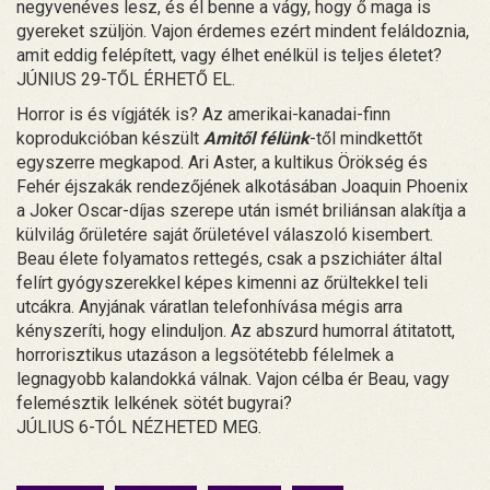
negyvenéves lesz, és él benne a vágy, hogy ő maga is
gyereket szüljön. Vajon érdemes ezért mindent feláldoznia,
amit eddig felépített, vagy élhet enélkül is teljes életet?
JÚNIUS 29-TŐL ÉRHETŐ EL.
Horror is és vígjáték is? Az amerikai-kanadai-finn
koprodukcióban készült
Amitől félünk
-től mindkettőt
egyszerre megkapod. Ari Aster, a kultikus Örökség és
Fehér éjszakák rendezőjének alkotásában Joaquin Phoenix
a Joker Oscar-díjas szerepe után ismét briliánsan alakítja a
külvilág őrületére saját őrületével válaszoló kisembert.
Beau élete folyamatos rettegés, csak a pszichiáter által
felírt gyógyszerekkel képes kimenni az őrültekkel teli
utcákra. Anyjának váratlan telefonhívása mégis arra
kényszeríti, hogy elinduljon. Az abszurd humorral átitatott,
horrorisztikus utazáson a legsötétebb félelmek a
legnagyobb kalandokká válnak. Vajon célba ér Beau, vagy
felemésztik lelkének sötét bugyrai?
JÚLIUS 6-TÓL NÉZHETED MEG.