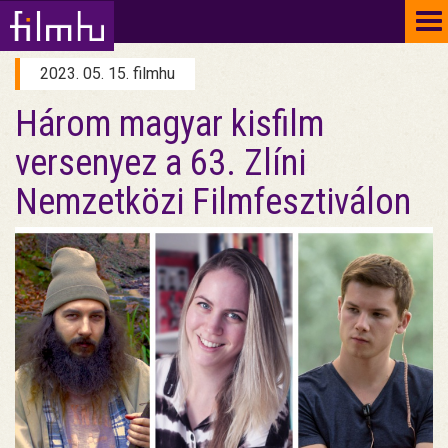
To
na
2023. 05. 15. filmhu
Három magyar kisfilm
versenyez a 63. Zlíni
Nemzetközi Filmfesztiválon