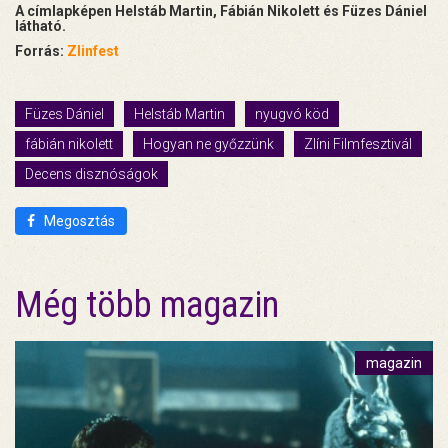
A címlapképen Helstáb Martin, Fábián Nikolett és Füzes Dániel
látható.
Forrás:
Zlinfest
Füzes Dániel
Helstáb Martin
nyugvó köd
fábián nikolett
Hogyan ne győzzünk
Zlíni Filmfesztivál
Decens disznóságok
Megosztás
Még több magazin
magazin