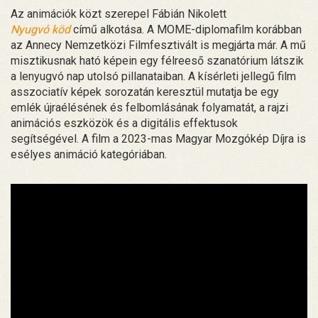
Az animációk közt szerepel Fábián Nikolett
Nyugvó köd
című alkotása. A MOME-diplomafilm korábban
az Annecy Nemzetközi Filmfesztivált is megjárta már. A mű
misztikusnak ható képein egy félreeső szanatórium látszik
a lenyugvó nap utolsó pillanataiban. A kísérleti jellegű film
asszociatív képek sorozatán keresztül mutatja be egy
emlék újraélésének és felbomlásának folyamatát, a rajzi
animációs eszközök és a digitális effektusok
segítségével. A film a 2023-mas Magyar Mozgókép Díjra is
esélyes animáció kategóriában.