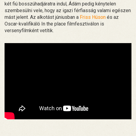
két fiú bosszúhadjáratra indul, Ádám pedig kénytelen
szembesülni vele, hogy az igazi férfiasság valami egészen
mást jelent. Az alkotást júniusban a
Friss Húson
és az
Oscar-kvalifikáló In the place filmfesztiválon is
versenyfilmként vetítik.