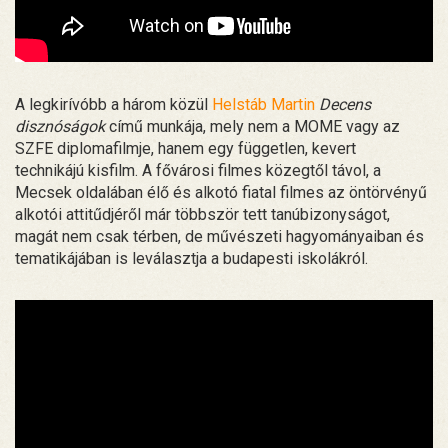
A legkirívóbb a három közül
Helstáb Martin
Decens
disznóságok
című munkája, mely nem a MOME vagy az
SZFE diplomafilmje, hanem egy független, kevert
technikájú kisfilm. A fővárosi filmes közegtől távol, a
Mecsek oldalában élő és alkotó fiatal filmes az öntörvényű
alkotói attitűdjéről már többször tett tanúbizonyságot,
magát nem csak térben, de művészeti hagyományaiban és
tematikájában is leválasztja a budapesti iskolákról.