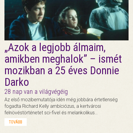
„Azok a legjobb álmaim,
amikben meghalok” – ismét
mozikban a 25 éves Donnie
Darko
28 nap van a világvégéig
Az első mozibemutatója idén még jobbára értetlenség
fogadta Richard Kelly ambíciózus, a kertvárosi
felnövéstörténetet sci-fivel és melankolikus…
TOVÁBB