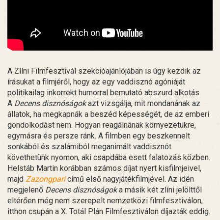
A Zlíni Filmfesztivál szekcióajánlójában is úgy kezdik az
írásukat a filmjéről, hogy az egy vaddisznó agóniáját
politikailag inkorrekt humorral bemutató abszurd alkotás.
A
Decens disznóságok
azt vizsgálja, mit mondanának az
állatok, ha megkapnák a beszéd képességét, de az emberi
gondolkodást nem. Hogyan reagálnának környezetükre,
egymásra és persze ránk. A filmben egy beszkennelt
sonkából és szalámiból meganimált vaddisznót
követhetünk nyomon, aki csapdába esett falatozás közben.
Helstáb Martin korábban számos díjat nyert kisfilmjeivel,
majd
Zazongpari
című első nagyjátékfilmjével. Az idén
megjelenő
Decens disznóságok
a másik két zlíni jelölttől
eltérően még nem szerepelt nemzetközi filmfesztiválon,
itthon csupán a X. Totál Plán Filmfesztiválon díjazták eddig.