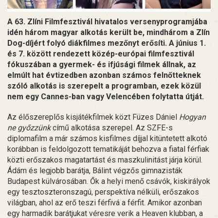
A 63. Zlíni Filmfesztivál hivatalos versenyprogramjába
idén három magyar alkotás került be, mindhárom a Zlín
Dog-díjért folyó diákfilmes mezőnyt erősíti. A június 1.
és 7. között rendezett közép-európai filmfesztivál
fókuszában a gyermek- és ifjúsági filmek állnak, az
elmúlt hat évtizedben azonban számos felnőtteknek
szóló alkotás is szerepelt a programban, ezek közül
nem egy Cannes-ban vagy Velencében folytatta útját.
Az élőszereplős kisjátékfilmek közt Füzes Dániel
Hogyan
ne győzzünk
című alkotása szerepel. Az SZFE-s
diplomafilm a már számos kisfilmes díjjal kitüntetett alkotó
korábban is feldolgozott tematikáját behozva a fiatal férfiak
közti erőszakos magatartást és maszkulinitást járja körül.
Ádám és legjobb barátja, Bálint végzős gimnazisták
Budapest külvárosában. Ők a helyi menő csávók, kiskirályok
egy tesztoszteronszagú, perspektíva nélküli, erőszakos
világban, ahol az erő teszi férfivá a férfit. Amikor azonban
egy harmadik barátjukat véresre verik a Heaven klubban, a