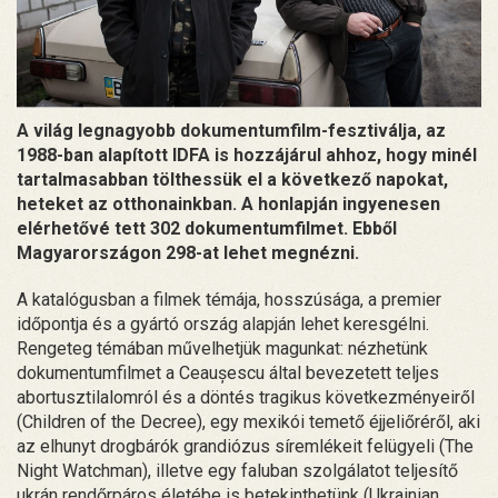
A világ legnagyobb dokumentumfilm-fesztiválja, az
1988-ban alapított IDFA is hozzájárul ahhoz, hogy minél
tartalmasabban tölthessük el a következő napokat,
heteket az otthonainkban. A honlapján ingyenesen
elérhetővé tett 302 dokumentumfilmet. Ebből
Magyarországon 298-at lehet megnézni.
A katalógusban a filmek témája, hosszúsága, a premier
időpontja és a gyártó ország alapján lehet keresgélni.
Rengeteg témában művelhetjük magunkat: nézhetünk
dokumentumfilmet a Ceaușescu által bevezetett teljes
abortusztilalomról és a döntés tragikus következményeiről
(Children of the Decree), egy mexikói temető éjjeliőréről, aki
az elhunyt drogbárók grandiózus síremlékeit felügyeli (The
Night Watchman), illetve egy faluban szolgálatot teljesítő
ukrán rendőrpáros életébe is betekinthetünk (Ukrainian