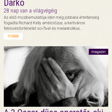
Darko
28 nap van a világvégéig
Az első mozibemutatója idén még jobbára értetlenség
fogadta Richard Kelly ambíciózus, a kertvárosi
felnövéstörténetet sci-fivel és melankolikus…
TOVÁBB
magazin