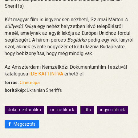
Sheriffs).
Két magyar film is ingyenesen nézhető, Szirmai Márton
A
süllyedő falu
ja egy nehéz helyzetben lévő településről
mesél, amelynek az egyik lakója az Európai Unióhoz fordul
segítségért. A három perces
Boglárka
pedig egy vak lányról
szól, akinek évente négyszer el kell utaznia Budapestre,
hogy bebizonyítsa, hogy még mindig vak.
Az Amszterdami Nemzetközi Dokumentumfilm-fesztivál
katalógusa
IDE KATTINTVA
érhető el.
forrás:
Cineuropa
borítókép:
Ukrainian Sheriffs
dokumentumfilm
online filmek
idfa
ingyen filmek
Megosztás