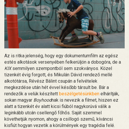
Az is ritka jelenség, hogy egy dokumentumfilm az egész
estés alkotások versenyében felkerüljön a dobogóra, de a
KIX
semmilyen szempontból sem szokványos. Közel
tizenkét évig forgott, és Mikulán Dávid rendező mellé
alkotótársa, Révész Bálint csupán a felvételek
megkezdése után hét évvel később társult be. Bár a
rendezők a velük készített
beszélgetésünkben
elhárítják,
sokan magyar
Boyhood
nak is nevezik a filmet, hiszen ez
alatt a tizenkét év alatt kicsi fiúból nagykorúvá válik a
leginkább utcán csellengő főhős. Saját szemmel
követhetjük nyomon, ahogy a csillogó szemű, kíváncsi
kisfiút hogyan vezetik a körülmények egy tragédia felé.