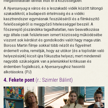
megállíthatatlan lavinát indít el a közösségben.
A
Nyersanyag
a város és a leszakadó vidék között tátongó
szakadékról, a budapesti értelmiség és a vidéki
kasztrendszer egymásnak feszüléséről és a filmkészítő
felelősségéről is meggyőző hitelességgel beszél. A
főszereplő jószándéka tagadhatatlan, naiv beavatkozása
egy általa csak felületesen ismert közösség működésébe
viszont sok kérdést és gondolkodni valót hagy maga után.
Boross Martin filmje sokkal több nézőt és figyelmet
érdemelt volna, reméljük, hogy az utókor (és a toplistán való
helyezésünk) kicsit újra fókuszba helyezi, mert mindennél
nagyobb szükségünk van a jelenünkkel kritikusan és
érdemben foglalkozó, a
Nyersanyag
hoz hasonló
alkotásokra. (PJ)
4. Fekete pont
(r.: Szimler Bálint)