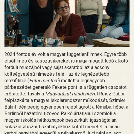
2024 fontos év volt a magyar függetlenfilmnek. Egyre több
elsőfilmes és kasszasikereket is maga mögött tudó alkotó
fordult muszájból vagy saját akaratból az alacsony
költségvetésű filmezés felé - az év legnézettebb
mozifilmje (
Futni mentem
) mellett a legnagyobb
párbeszédet generáló Fekete pont is a független csapatot
erősítette. Tavaly a
Magyarázat mindenré
vel Reisz Gábor
felpiszkálta a magyar iskolarendszer működését, Szimler
Bálint idén pedig egyenesen fejest ugrott a témába: hőse, a
Berlinből hazatérő tízéves Palkó ártatlanul szemléli a
magyar iskolás hétköznapok beszürkült, igazságtalan,
sokszor abszurd szabályokhoz kötött menetét, a tanári
karból nagyjából egyedül a pályakezdő Juci néni az, akit