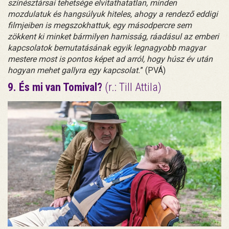
színésztársai tehetsége elvitathatatlan, minden
mozdulatuk és hangsúlyuk hiteles, ahogy a rendező eddigi
filmjeiben is megszokhattuk, egy másodpercre sem
zökkent ki minket bármilyen hamisság, ráadásul az emberi
kapcsolatok bemutatásának egyik legnagyobb magyar
mestere most is pontos képet ad arról, hogy húsz év után
hogyan mehet gallyra egy kapcsolat.
” (PVÁ)
9. És mi van Tomival?
(r.: Till Attila)