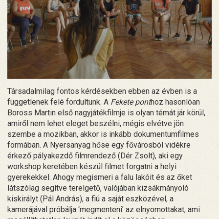
Társadalmilag fontos kérdésekben ebben az évben is a
függetlenek felé fordultunk. A
Fekete pont
hoz hasonlóan
Boross Martin első nagyjátékfilmje is olyan témát jár körül,
amiről nem lehet eleget beszélni, mégis elvétve jön
szembe a mozikban, akkor is inkább dokumentumfilmes
formában. A Nyersanyag hőse egy fővárosból vidékre
érkező pályakezdő filmrendező (Dér Zsolt), aki egy
workshop keretében készül filmet forgatni a helyi
gyerekekkel. Ahogy megismeri a falu lakóit és az őket
látszólag segítve terelgető, valójában kizsákmányoló
kiskirályt (Pál András), a fiú a saját eszközével, a
kamerájával próbálja ‘megmenteni’ az elnyomottakat, ami