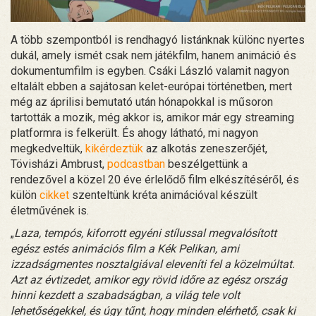
A több szempontból is rendhagyó listánknak különc nyertes
dukál, amely ismét csak nem játékfilm, hanem animáció és
dokumentumfilm is egyben. Csáki László valamit nagyon
eltalált ebben a sajátosan kelet-európai történetben, mert
még az áprilisi bemutató után hónapokkal is műsoron
tartották a mozik, még akkor is, amikor már egy streaming
platformra is felkerült. És ahogy látható, mi nagyon
megkedveltük,
kikérdeztük
az alkotás zeneszerőjét,
Tövisházi Ambrust,
podcastban
beszélgettünk a
rendezővel a közel 20 éve érlelődő film elkészítéséről, és
külön
cikket
szenteltünk kréta animációval készült
életművének is.
„
Laza, tempós, kiforrott egyéni stílussal megvalósított
egész estés animációs film a Kék Pelikan, ami
izzadságmentes nosztalgiával eleveníti fel a közelmúltat.
Azt az évtizedet, amikor egy rövid időre az egész ország
hinni kezdett a szabadságban, a világ tele volt
lehetőségekkel, és úgy tűnt, hogy minden elérhető, csak ki