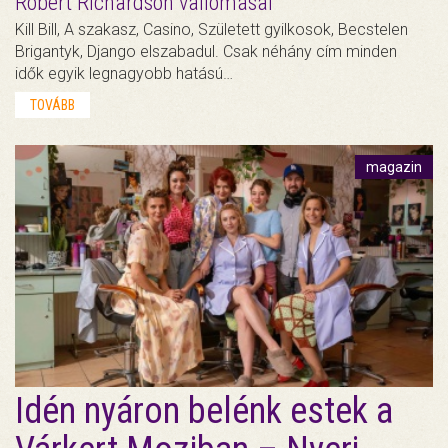
Robert Richardson vallomásai
Kill Bill, A szakasz, Casino, Született gyilkosok, Becstelen
Brigantyk, Django elszabadul. Csak néhány cím minden
idők egyik legnagyobb hatású…
TOVÁBB
magazin
Idén nyáron belénk estek a