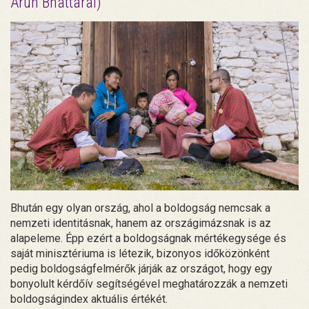
Arun Bhattarai)
Bhután egy olyan ország, ahol a boldogság nemcsak a
nemzeti identitásnak, hanem az országimázsnak is az
alapeleme. Épp ezért a boldogságnak mértékegysége és
saját minisztériuma is létezik, bizonyos időközönként
pedig boldogságfelmérők járják az országot, hogy egy
bonyolult kérdőív segítségével meghatározzák a nemzeti
boldogságindex aktuális értékét.