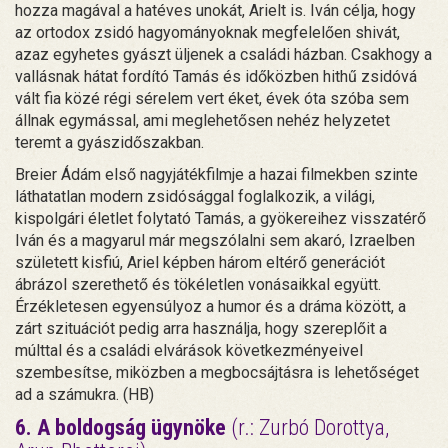
hozza magával a hatéves unokát, Arielt is. Iván célja, hogy
az ortodox zsidó hagyományoknak megfelelően shivát,
azaz egyhetes gyászt üljenek a családi házban. Csakhogy a
vallásnak hátat fordító Tamás és időközben hithű zsidóvá
vált fia közé régi sérelem vert éket, évek óta szóba sem
állnak egymással, ami meglehetősen nehéz helyzetet
teremt a gyászidőszakban.
Breier Ádám első nagyjátékfilmje a hazai filmekben szinte
láthatatlan modern zsidósággal foglalkozik, a világi,
kispolgári életlet folytató Tamás, a gyökereihez visszatérő
Iván és a magyarul már megszólalni sem akaró, Izraelben
született kisfiú, Ariel képben három eltérő generációt
ábrázol szerethető és tökéletlen vonásaikkal együtt.
Érzékletesen egyensúlyoz a humor és a dráma között, a
zárt szituációt pedig arra használja, hogy szereplőit a
múlttal és a családi elvárások következményeivel
szembesítse, miközben a megbocsájtásra is lehetőséget
ad a számukra. (HB)
6. A boldogság ügynöke
(r.: Zurbó Dorottya,