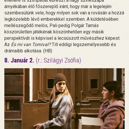
ellenére is szimpátiát ébreszt a nagy színészapa
árnyékában élő főszereplő iránt, hogy már a legelején
szembesülünk vele, hogy milyen sok van a rovásán a hozzá
legközelebb lévő emberekkel szemben. A küldetésében
mellészegődő melós, Pali pedig Polgár Tamás
köszörületlen játékénak köszönhetően egy másik
perspektívát is képvisel a lecsúszott művészhez képest.
Az
És mi van Tomival?
Till eddigi legszemélyesebb és
drámaibb alkotása. (HB)
8. Január 2.
(r.: Szilágyi Zsófia)