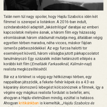
Talán nem túl nagy spoiler, hogy Hajdu Szabolcs idén két
filmmel is szerepel a listánkon. A 2016-ban indult,
színdarabokból adaptált „lakástrilógia" darabjai az emberi
kapcsolatok mélyére ásnak, a három film egy házasság
elromlásának három stádiumát mutatja meg, általában végig
egyetlen térben maradva, néha vicces, máskor fájóan
ismerős párbeszédekkel. Az egy furcsa halotti tor
eseményeit követő, három válságba jutott párkapcsolatot
tanulmányozó Egy százalék indián határozott ellépés a
korábbi két film (
Ernelláék Farkaséknál, Kálmán-nap
)
realista megközelítésétől.
Bár ez a történet is végig egy hétköznapi térben, egy
nappaliban játszódik, a fekete-fehér képek és a 4:3-as
képarány álomszerű lebegést kölcsönöznek a filmnek, így a
végére egy mágikus realista fordulat is belefér, ami,
ahogyan a Hajdu-életműben mindig, ezúttal is hatásos.
Ahogyan
kritikánkban
is kiemeltük, „
Hajdu Szabolcs és