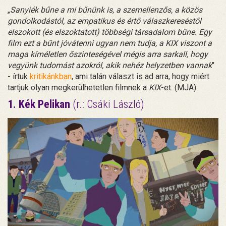
„
Sanyiék bűne a mi bűnünk is, a szemellenzős, a közös
gondolkodástól, az empatikus és értő válaszkereséstől
elszokott (és elszoktatott) többségi társadalom bűne. Egy
film ezt a bűnt jóvátenni ugyan nem tudja, a KIX viszont a
maga kíméletlen őszinteségével mégis arra sarkall, hogy
vegyünk tudomást azokról, akik nehéz helyzetben vannak
"
- írtuk
kritikánkban
, ami talán választ is ad arra, hogy miért
tartjuk olyan megkerülhetetlen filmnek a
KIX
-et. (MJA)
1. Kék Pelikan
(r.: Csáki László)