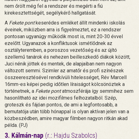
nem őrölt még fel a rendszer és megérti a fiú
kirekesztettségét, segélykérő hallgatását.
A
Fekete pont
keserédes emléket állít mindenki iskolás
éveinek, miközben arra is figyelmeztet, ez a rendszer
pontosan ugyanúgy működik most is, mint 20-30 évvel
ezelőtt. Ugyanazok a konfliktusok ismétlődnek az
osztályteremben, a poroszos vezetőség és az újító
szellemű tanárok és nehezen beilleszkedő diákok között,
Juci nénik jöttek és mentek, de alapjaiban nem nagyon
változott semmi. Szimler az amatőr és profi színészek
összeeresztésével rendkívüli hitelességet, Rév Marcell
16mm-es képei pedig időtlen líraiságot kölcsönöztek a
történetnek, a
Fekete pont
atmoszférája így semmihez sem
hasonlítható az idei mozifilmes felhozatalból. Szép,
groteszk és fájóan pontos, de ami a legfontosabb, a
bemutatója után több hónappal is olyan aktívan jelen van a
közbeszédben, amire magyar filmben nagyon ritkán akad
példa. (PJ)
3. Kálmán-nap
(r.: Hajdu Szabolcs)