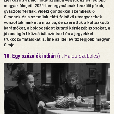
Elérkezett az idő, hogy számba vegyük az év legjobb
magyar filmjeit. 2024-ben egymásnak feszülő párok,
gyászoló férfiak, vidéki gondokkal szembesülő
filmesek és a szemünk előtt felnövő utcagyerekek
vonzottak minket a moziba, de szerettük a költözködő
barátnőket, a boldogságot kutató kérdezőbiztosokat, a
józanságért küzdő bábszínészt és a jegyekkel
trükköző fiatalokat is. Íme az idei év tíz legjobb magyar
filmje.
10. Egy százalék indián
(r.: Hajdu Szabolcs)