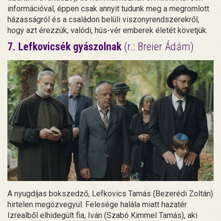
információval, éppen csak annyit tudunk meg a megromlott
házasságról és a családon belüli viszonyrendszerekről,
hogy azt érezzük, valódi, hús-vér emberek életét követjük.
7. Lefkovicsék gyászolnak
(r.: Breier Ádám)
A nyugdíjas bokszedző, Lefkovics Tamás (Bezerédi Zoltán)
hirtelen megözvegyül. Felesége halála miatt hazatér
Izrealből elhidegült fia, Iván (Szabó Kimmel Tamás), aki