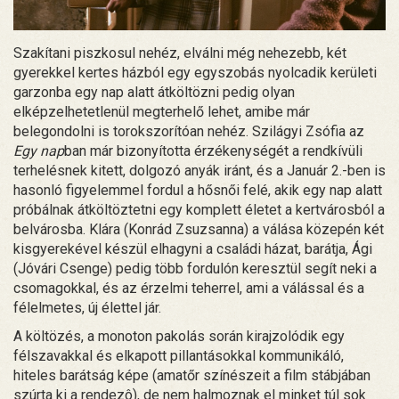
Szakítani piszkosul nehéz, elválni még nehezebb, két
gyerekkel kertes házból egy egyszobás nyolcadik kerületi
garzonba egy nap alatt átköltözni pedig olyan
elképzelhetetlenül megterhelő lehet, amibe már
belegondolni is torokszorítóan nehéz. Szilágyi Zsófia az
Egy nap
ban már bizonyította érzékenységét a rendkívüli
terhelésnek kitett, dolgozó anyák iránt, és a Január 2.-ben is
hasonló figyelemmel fordul a hősnői felé, akik egy nap alatt
próbálnak átköltöztetni egy komplett életet a kertvárosból a
belvárosba. Klára (Konrád Zsuzsanna) a válása közepén két
kisgyerekével készül elhagyni a családi házat, barátja, Ági
(Jóvári Csenge) pedig több fordulón keresztül segít neki a
csomagokkal, és az érzelmi teherrel, ami a válással és a
félelmetes, új élettel jár.
A költözés, a monoton pakolás során kirajzolódik egy
félszavakkal és elkapott pillantásokkal kommunikáló,
hiteles barátság képe (amatőr színészeit a film stábjában
szúrta ki a rendezô), de nem halmoznak el minket túl sok