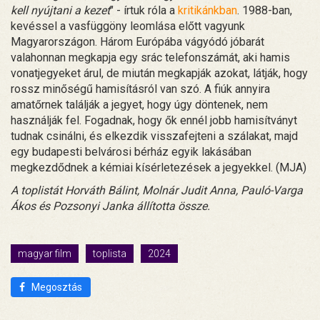
kell nyújtani a kezet
" - írtuk róla a
kritikánkban
. 1988-ban,
kevéssel a vasfüggöny leomlása előtt vagyunk
Magyarországon. Három Európába vágyódó jóbarát
valahonnan megkapja egy srác telefonszámát, aki hamis
vonatjegyeket árul, de miután megkapják azokat, látják, hogy
rossz minőségű hamisításról van szó. A fiúk annyira
amatőrnek találják a jegyet, hogy úgy döntenek, nem
használják fel. Fogadnak, hogy ők ennél jobb hamisítványt
tudnak csinálni, és elkezdik visszafejteni a szálakat, majd
egy budapesti belvárosi bérház egyik lakásában
megkezdődnek a kémiai kísérletezések a jegyekkel. (MJA)
A toplistát Horváth Bálint, Molnár Judit Anna, Pauló-Varga
Ákos és Pozsonyi Janka állította össze.
magyar film
toplista
2024
Megosztás