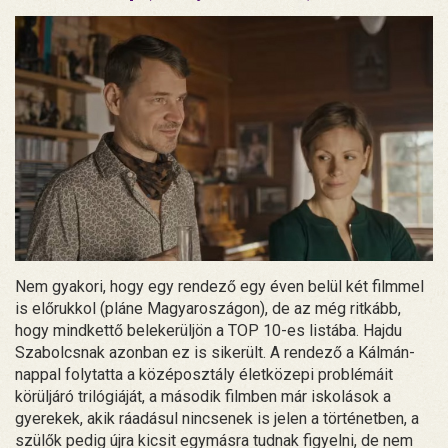
Nem gyakori, hogy egy rendező egy éven belül két filmmel
is előrukkol (pláne Magyaroszágon), de az még ritkább,
hogy mindkettő belekerüljön a TOP 10-es listába. Hajdu
Szabolcsnak azonban ez is sikerült. A rendező a Kálmán-
nappal folytatta a középosztály életközepi problémáit
körüljáró trilógiáját, a második filmben már iskolások a
gyerekek, akik ráadásul nincsenek is jelen a történetben, a
szülők pedig újra kicsit egymásra tudnak figyelni, de nem