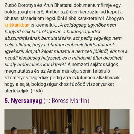
Zurbó Dorottya és Arun Bhattarai dokumentumfilmje egy
boldogságfelmérő, Amber szűrőjén keresztül ad képet a
bhutáni társadalom legkülönfélébb karaktereiről. Ahogyan
kritikánkban
is kiemeltük, „
A boldogság ügynöke nem
hagyatkozik kizárólagosan a boldogságindex
abszurditásának bemutatására, azt pedig végképp nem
célja állítani, hogy a bhutáni emberek boldogtalanok.
Igyekszik árnyalt képet mutatni a nemzeti jólétről, érintve a
nepáli kisebbség helyzetét, és a mindenki által dicsőített
király ambivalens karakterét.
" A nemzeti sajátosságok
megmutatása és az Amber munkája során feltáruló
személyes tragédiák pedig arra is kitűnően alkalmasak,
hogy a saját, boldogságunkhoz fűződő viszonyunkat
átértékeljük. (PVÁ)
5. Nyersanyag
(r.: Boross Martin)