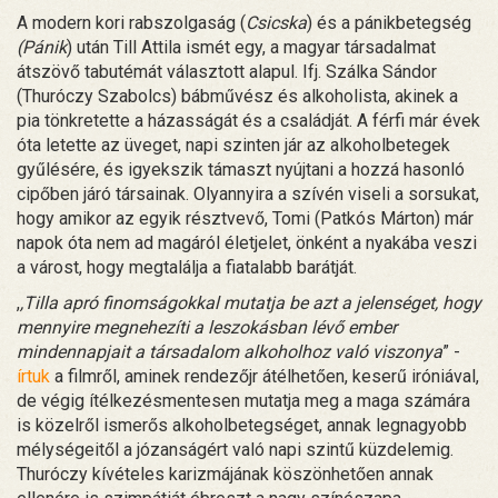
A modern kori rabszolgaság (
Csicska
) és a pánikbetegség
(Pánik
) után Till Attila ismét egy, a magyar társadalmat
átszövő tabutémát választott alapul. Ifj. Szálka Sándor
(Thuróczy Szabolcs) bábművész és alkoholista, akinek a
pia tönkretette a házasságát és a családját. A férfi már évek
óta letette az üveget, napi szinten jár az alkoholbetegek
gyűlésére, és igyekszik támaszt nyújtani a hozzá hasonló
cipőben járó társainak. Olyannyira a szívén viseli a sorsukat,
hogy amikor az egyik résztvevő, Tomi (Patkós Márton) már
napok óta nem ad magáról életjelet, önként a nyakába veszi
a várost, hogy megtalálja a fiatalabb barátját.
,
,Tilla apró finomságokkal mutatja be azt a jelenséget, hogy
mennyire megnehezíti a leszokásban lévő ember
mindennapjait a társadalom alkoholhoz való viszonya
” -
írtuk
a filmről, aminek rendezőjr átélhetően, keserű iróniával,
de végig ítélkezésmentesen mutatja meg a maga számára
is közelről ismerős alkoholbetegséget, annak legnagyobb
mélységeitől a józanságért való napi szintű küzdelemig.
Thuróczy kívételes karizmájának köszönhetően annak