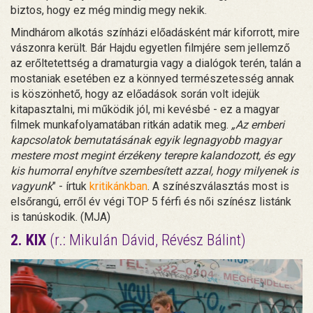
biztos, hogy ez még mindig megy nekik.
Mindhárom alkotás színházi előadásként már kiforrott, mire
vászonra került. Bár Hajdu egyetlen filmjére sem jellemző
az erőltetettség a dramaturgia vagy a dialógok terén, talán a
mostaniak esetében ez a könnyed természetesség annak
is köszönhető, hogy az előadások során volt idejük
kitapasztalni, mi működik jól, mi kevésbé - ez a magyar
filmek munkafolyamatában ritkán adatik meg.
„Az emberi
kapcsolatok bemutatásának egyik legnagyobb magyar
mestere most megint érzékeny terepre kalandozott, és egy
kis humorral enyhítve szembesített azzal, hogy milyenek is
vagyunk
" - írtuk
kritikánkban
. A színészválasztás most is
elsőrangú, erről év végi TOP 5 férfi és női színész listánk
is tanúskodik. (MJA)
2. KIX
(r.: Mikulán Dávid, Révész Bálint)