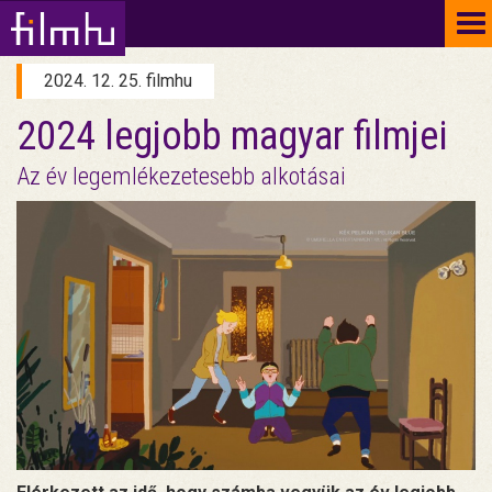
To
na
2024. 12. 25. filmhu
2024 legjobb magyar filmjei
Az év legemlékezetesebb alkotásai