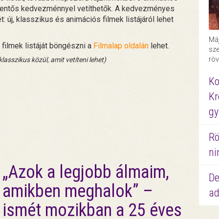
 jelentős kedvezménnyel vetíthetők. A kedvezményes
: új, klasszikus és animációs filmek listájáról lehet
Máj
filmek listáját böngészni a
Filmalap oldalán
lehet.
sze
röv
lasszikus közül, amit vetíteni lehet)
Ko
Kr
gy
Rö
ni
„Azok a legjobb álmaim,
De
amikben meghalok” –
ad
ismét mozikban a 25 éves