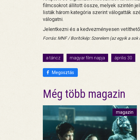
filmcsokrot állított össze, melyek szintén
listák három kategória szerint válogatták szét
válogatni.
Jelentkezni és a kedvezményesen vetíthető 
Forrás: MNF / Borítókép: Szerelem (az egyik a sok k
a táncz
magyar film napja
április 30
Megosztás
Még több magazin
magazin