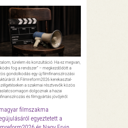
zalom, türelem és konzultáció. Ha ez megvan,
ödni fog a rendszer” – megkezdődött a
ös gondolkodás egy új filmfinanszírozási
uktúráról. A Filmreform2026 kerekasztal-
zélgetéseken a szakmai résztvevők közös
vaslatcsomagon dolgoznak a hazai
mfinanszírozás és filmgyártás jövőjéről.
magyar filmszakma
gújulásáról egyeztetett a
lmreform2026 és Nagy Ervin