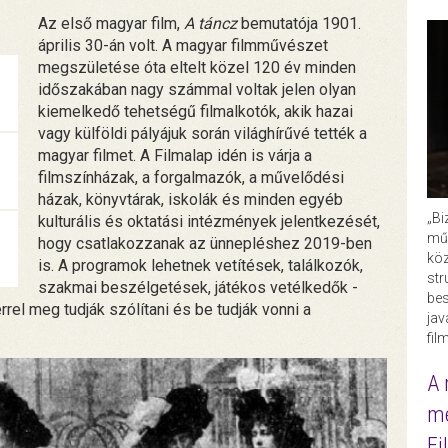
Az első magyar film,
A táncz
bemutatója 1901.
április 30-án volt. A magyar filmművészet
megszületése óta eltelt közel 120 év minden
időszakában nagy számmal voltak jelen olyan
kiemelkedő tehetségű filmalkotók, akik hazai
vagy külföldi pályájuk során világhírűvé tették a
magyar filmet. A Filmalap idén is várja a
filmszínházak, a forgalmazók, a művelődési
házak, könyvtárak, iskolák és minden egyéb
„Bi
kulturális és oktatási intézmények jelentkezését,
műk
hogy csatlakozzanak az ünnepléshez 2019-ben
köz
is. A programok lehetnek vetítések, találkozók,
str
szakmai beszélgetések, játékos vetélkedők -
bes
rel meg tudják szólítani és be tudják vonni a
ja
fil
A 
me
Fi