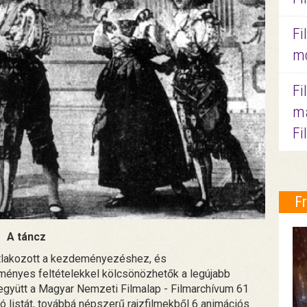
Fi
mo
Fi
ma
Fi
F
A táncz
atlakozott a kezdeményezéshez, és
nyes feltételekkel kölcsönözhetők a legújabb
 együtt a Magyar Nemzeti Filmalap - Filmarchívum 61
azó listát, továbbá népszerű rajzfilmekből 6 animációs