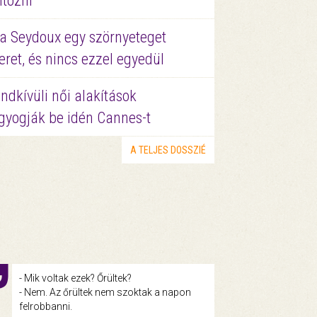
ltözni
a Seydoux egy szörnyeteget
eret, és nincs ezzel egyedül
ndkívüli női alakítások
gyogják be idén Cannes-t
A TELJES DOSSZIÉ
- Mik voltak ezek? Őrültek?
- Nem. Az őrültek nem szoktak a napon
felrobbanni.