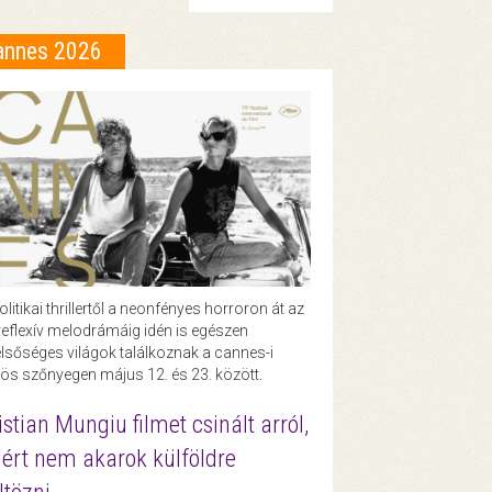
annes 2026
olitikai thrillertől a neonfényes horroron át az
eflexív melodrámáig idén is egészen
lsőséges világok találkoznak a cannes-i
ös szőnyegen május 12. és 23. között.
istian Mungiu filmet csinált arról,
ért nem akarok külföldre