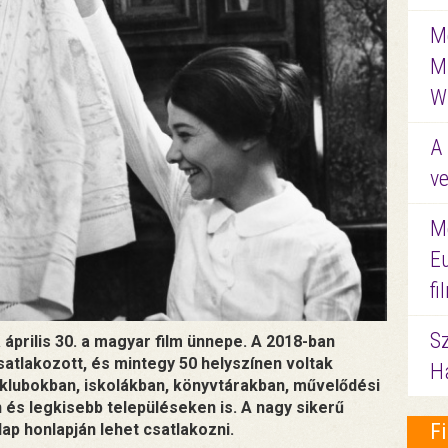
Me
M
W
A 
ve
M
E
f
S
április 30. a magyar film ünnepe. A 2018-ban
atlakozott, és mintegy 50 helyszínen voltak
Ha
klubokban, iskolákban, könyvtárakban, művelődési
és legkisebb településeken is. A nagy sikerű
F
ap honlapján lehet csatlakozni.