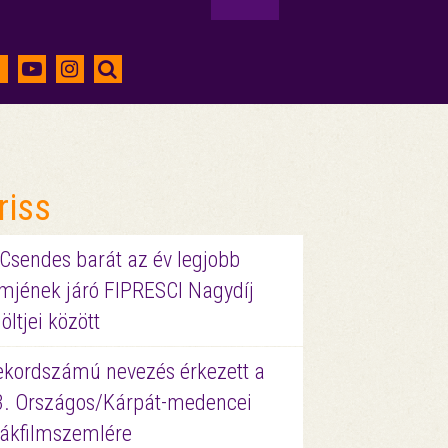
riss
 Csendes barát az év legjobb
lmjének járó FIPRESCI Nagydíj
löltjei között
ekordszámú nevezés érkezett a
3. Országos/Kárpát-medencei
iákfilmszemlére