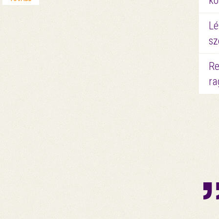
kö
Lé
sz
Re
ra