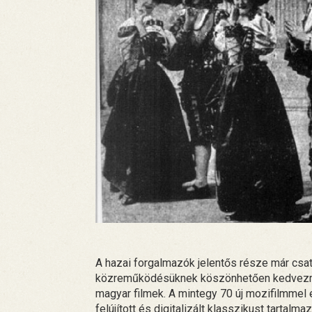
A hazai forgalmazók jelentős része már cs
közreműködésüknek köszönhetően kedvezmé
magyar filmek. A mintegy 70 új mozifilmmel
felújított és digitalizált klasszikust tartalm