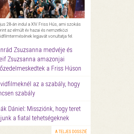
us 28-án indul a XIV. Friss Hús, ami szokás
rint az elmúlt év hazai és nemzetközi
idfilmtermésének legjavát vonultatja fel.
nrád Zsuzsanna medvéje és
eif Zsuzsanna amazonjai
őzedelmeskedtek a Friss Húson
vidfilmeknél az a szabály, hogy
ncsen szabály
ák Dániel: Missziónk, hogy teret
junk a fiatal tehetségeknek
A TELJES DOSSZIÉ