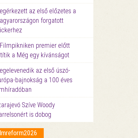
gérkezett az első előzetes a
agyarországon forgatott
ickerhez
Filmpikniken premier előtt
títik a Még egy kívánságot
egelevenedik az első úszó-
urópa-bajnokság a 100 éves
ilmhíradóban
zarajevó Szíve Woody
rrelsonért is dobog
ilmreform2026