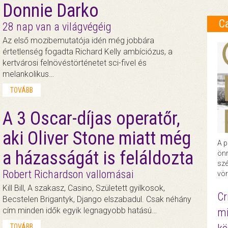
Donnie Darko
C
28 nap van a világvégéig
Az első mozibemutatója idén még jobbára
értetlenség fogadta Richard Kelly ambíciózus, a
kertvárosi felnövéstörténetet sci-fivel és
melankolikus…
TOVÁBB
A 3 Oscar-díjas operatőr,
aki Oliver Stone miatt még
A p
a házasságát is feláldozta
önr
szé
Robert Richardson vallomásai
vör
Kill Bill, A szakasz, Casino, Született gyilkosok,
Cr
Becstelen Brigantyk, Django elszabadul. Csak néhány
cím minden idők egyik legnagyobb hatású…
mi
TOVÁBB