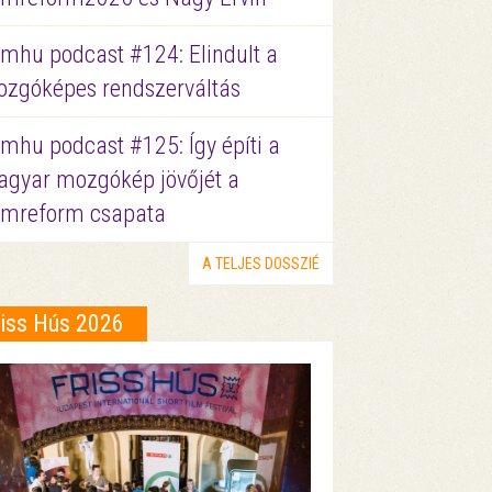
lmhu podcast #124: Elindult a
zgóképes rendszerváltás
lmhu podcast #125: Így építi a
gyar mozgókép jövőjét a
lmreform csapata
A TELJES DOSSZIÉ
riss Hús 2026