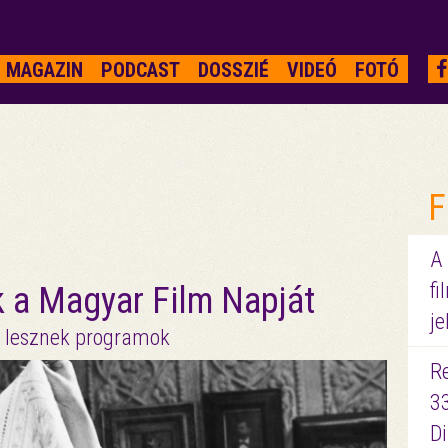
MAGAZIN
PODCAST
DOSSZIÉ
VIDEÓ
FOTÓ
F
A
fi
k a Magyar Film Napját
je
en lesznek programok
R
3
D