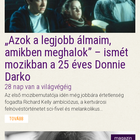
„Azok a legjobb álmaim,
amikben meghalok” – ismét
mozikban a 25 éves Donnie
Darko
28 nap van a világvégéig
Az első mozibemutatója idén még jobbára értetlenség
fogadta Richard Kelly ambíciózus, a kertvárosi
felnövéstörténetet sci-fivel és melankolikus…
TOVÁBB
magazin