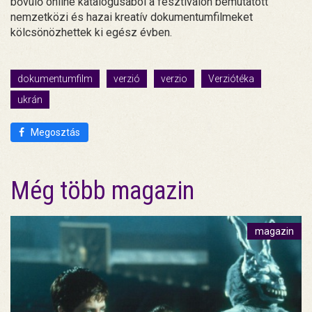
bővülő online katalógusából a fesztiválon bemutatott
nemzetközi és hazai kreatív dokumentumfilmeket
kölcsönözhettek ki egész évben.
dokumentumfilm
verzió
verzio
Verziótéka
ukrán
Megosztás
Még több magazin
magazin