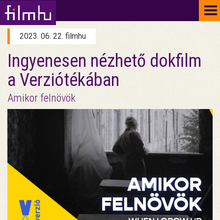
To
na
2023. 06. 22. filmhu
Ingyenesen nézhető dokfilm
a Verziótékában
Amikor felnövök