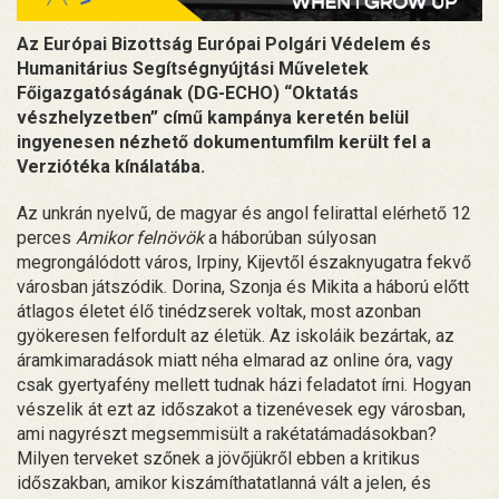
Az Európai Bizottság Európai Polgári Védelem és
Humanitárius Segítségnyújtási Műveletek
Főigazgatóságának (DG-ECHO) “Oktatás
vészhelyzetben” című kampánya keretén belül
ingyenesen nézhető dokumentumfilm került fel a
Verziótéka kínálatába.
Az unkrán nyelvű, de magyar és angol felirattal elérhető 12
perces
Amikor felnövök
a háborúban súlyosan
megrongálódott város, Irpiny, Kijevtől északnyugatra fekvő
városban játszódik. Dorina, Szonja és Mikita a háború előtt
átlagos életet élő tinédzserek voltak, most azonban
gyökeresen felfordult az életük. Az iskoláik bezártak, az
áramkimaradások miatt néha elmarad az online óra, vagy
csak gyertyafény mellett tudnak házi feladatot írni. Hogyan
vészelik át ezt az időszakot a tizenévesek egy városban,
ami nagyrészt megsemmisült a rakétatámadásokban?
Milyen terveket szőnek a jövőjükről ebben a kritikus
időszakban, amikor kiszámíthatatlanná vált a jelen, és