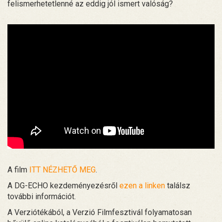
felismerhetetlenné az eddig jól ismert valóság?
A film
ITT NÉZHETŐ MEG
.
A DG-ECHO kezdeményezésről
ezen a linken
találsz
további információt.
A Verziótékából, a Verzió Filmfesztivál folyamatosan