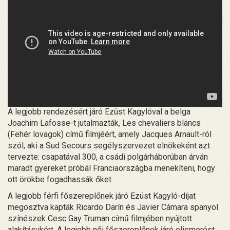
A legjobb rendezésért járó Ezüst Kagylóval a belga
Joachim Lafosse-t jutalmazták, Les chevaliers blancs
(Fehér lovagok) című filmjéért, amely Jacques Arnault-ról
szól, aki a Sud Secours segélyszervezet elnökeként azt
tervezte: csapatával 300, a csádi polgárháborúban árván
maradt gyereket próbál Franciaországba menekíteni, hogy
ott örökbe fogadhassák őket.
A legjobb férfi főszereplőnek járó Ezüst Kagyló-díjat
megosztva kapták Ricardo Darín és Javier Cámara spanyol
színészek Cesc Gay Truman című filmjében nyújtott
alakításukért. A legjobb női főszereplőnek járó elismerést