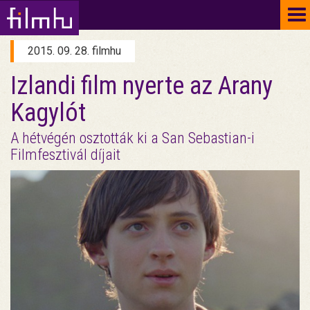
To
na
2015. 09. 28. filmhu
Izlandi film nyerte az Arany
Kagylót
A hétvégén osztották ki a San Sebastian-i
Filmfesztivál díjait