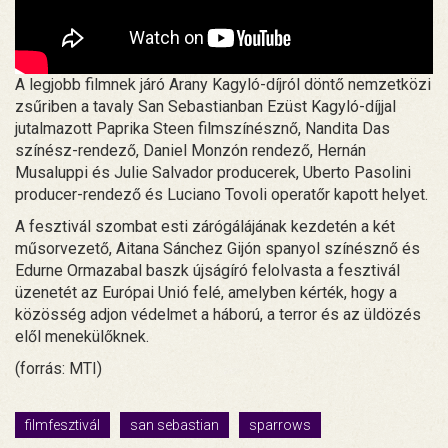
A legjobb filmnek járó Arany Kagyló-díjról döntő nemzetközi
zsűriben a tavaly San Sebastianban Ezüst Kagyló-díjjal
jutalmazott Paprika Steen filmszínésznő, Nandita Das
színész-rendező, Daniel Monzón rendező, Hernán
Musaluppi és Julie Salvador producerek, Uberto Pasolini
producer-rendező és Luciano Tovoli operatőr kapott helyet.
A fesztivál szombat esti zárógálájának kezdetén a két
műsorvezető, Aitana Sánchez Gijón spanyol színésznő és
Edurne Ormazabal baszk újságíró felolvasta a fesztivál
üzenetét az Európai Unió felé, amelyben kérték, hogy a
közösség adjon védelmet a háború, a terror és az üldözés
elől menekülőknek.
(forrás: MTI)
filmfesztivál
san sebastian
sparrows