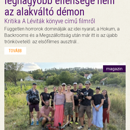
legnagyobb ellensége nem
az alakváltó démon
Kritika A Léviták könyve című filmről
Független horrorok dominálják az idei nyarat, a Hokum, a
Backrooms és a Megszállottság után már itt is az újabb
trónkövetelő: az elsőfilmes ausztrál…
TOVÁBB
magazin