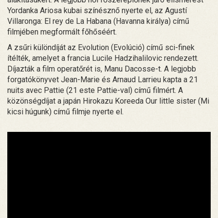
Yordanka Ariosa kubai színésznő nyerte el, az Agustí
Villaronga: El rey de La Habana (Havanna királya) című
filmjében megformált főhőséért.
A zsűri különdíját az Evolution (Evolúció) című sci-finek
ítélték, amelyet a francia Lucile Hadzihalilovic rendezett.
Díjazták a film operatőrét is, Manu Dacosse-t. A legjobb
forgatókönyvet Jean-Marie és Arnaud Larrieu kapta a 21
nuits avec Pattie (21 este Pattie-val) című filmért. A
közönségdíjat a japán Hirokazu Koreeda Our little sister (Mi
kicsi húgunk) című filmje nyerte el.