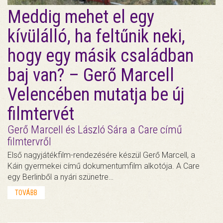
Meddig mehet el egy
kívülálló, ha feltűnik neki,
hogy egy másik családban
baj van? – Gerő Marcell
Velencében mutatja be új
filmtervét
Gerő Marcell és László Sára a Care című
filmtervről
Első nagyjátékfilm-rendezésére készül Gerő Marcell, a
Káin gyermekei című dokumentumfilm alkotója. A Care
egy Berlinből a nyári szünetre…
TOVÁBB