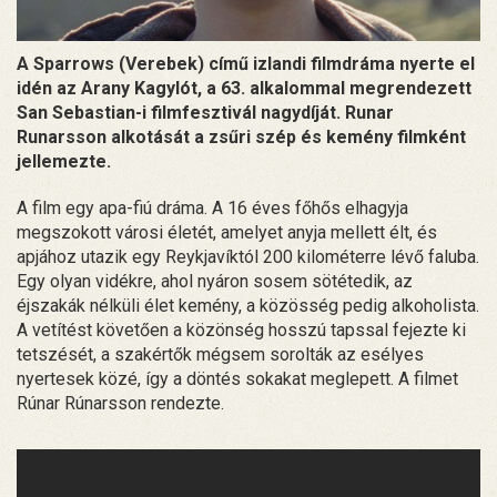
A Sparrows (Verebek) című izlandi filmdráma nyerte el
idén az Arany Kagylót, a 63. alkalommal megrendezett
San Sebastian-i filmfesztivál nagydíját. Runar
Runarsson alkotását a zsűri szép és kemény filmként
jellemezte.
A film egy apa-fiú dráma. A 16 éves főhős elhagyja
megszokott városi életét, amelyet anyja mellett élt, és
apjához utazik egy Reykjavíktól 200 kilométerre lévő faluba.
Egy olyan vidékre, ahol nyáron sosem sötétedik, az
éjszakák nélküli élet kemény, a közösség pedig alkoholista.
A vetítést követően a közönség hosszú tapssal fejezte ki
tetszését, a szakértők mégsem sorolták az esélyes
nyertesek közé, így a döntés sokakat meglepett. A filmet
Rúnar Rúnarsson rendezte.