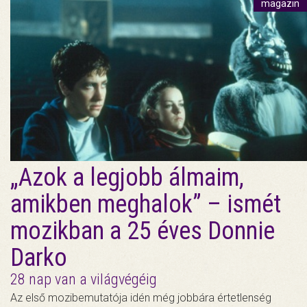
magazin
„Azok a legjobb álmaim,
amikben meghalok” – ismét
mozikban a 25 éves Donnie
Darko
28 nap van a világvégéig
Az első mozibemutatója idén még jobbára értetlenség