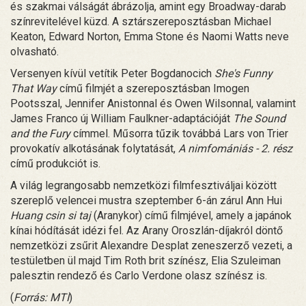
és szakmai válságát ábrázolja, amint egy Broadway-darab
színrevitelével küzd. A sztárszereposztásban Michael
Keaton, Edward Norton, Emma Stone és Naomi Watts neve
olvasható.
Versenyen kívül vetítik Peter Bogdanocich
She's Funny
That Way
című filmjét a szereposztásban Imogen
Pootsszal, Jennifer Anistonnal és Owen Wilsonnal, valamint
James Franco új William Faulkner-adaptációját
The Sound
and the Fury
címmel. Műsorra tűzik továbbá Lars von Trier
provokatív alkotásának folytatását,
A nimfomániás - 2. rész
című produkciót is.
A világ legrangosabb nemzetközi filmfesztiváljai között
szereplő velencei mustra szeptember 6-án zárul Ann Hui
Huang csin si taj
(Aranykor) című filmjével, amely a japánok
kínai hódítását idézi fel. Az Arany Oroszlán-díjakról döntő
nemzetközi zsűrit Alexandre Desplat zeneszerző vezeti, a
testületben ül majd Tim Roth brit színész, Elia Szuleiman
palesztin rendező és Carlo Verdone olasz színész is.
(
Forrás: MTI
)