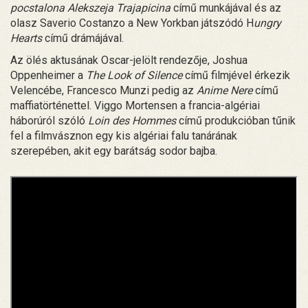
pocstalona Alekszeja Trajapicina
című munkájával és az
olasz Saverio Costanzo a New Yorkban játszódó H
ungry
Hearts
című drámájával.
Az ölés aktusának Oscar-jelölt rendezője, Joshua
Oppenheimer a
The Look of Silence
című filmjével érkezik
Velencébe, Francesco Munzi pedig az
Anime Nere
című
maffiatörténettel. Viggo Mortensen a francia-algériai
háborúról szóló
Loin des Hommes
című produkcióban tűnik
fel a filmvásznon egy kis algériai falu tanárának
szerepében, akit egy barátság sodor bajba.