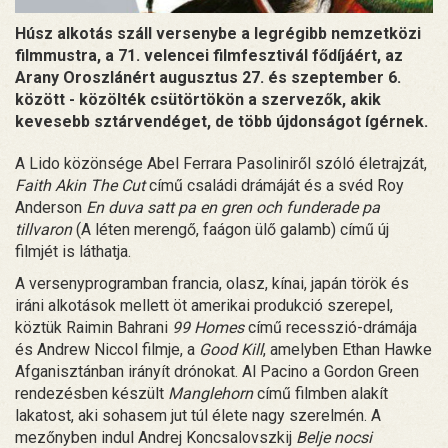
Húsz alkotás száll versenybe a legrégibb nemzetközi
filmmustra, a 71. velencei filmfesztivál fődíjáért, az
Arany Oroszlánért augusztus 27. és szeptember 6.
között - közölték csütörtökön a szervezők, akik
kevesebb sztárvendéget, de több újdonságot ígérnek.
A Lido közönsége Abel Ferrara Pasoliniről szóló életrajzát,
Faith Akin The Cut
című családi drámáját és a svéd Roy
Anderson
En duva satt pa en gren och funderade pa
tillvaron
(A léten merengő, faágon ülő galamb) című új
filmjét is láthatja.
A versenyprogramban francia, olasz, kínai, japán török és
iráni alkotások mellett öt amerikai produkció szerepel,
köztük Raimin Bahrani
99 Homes
című recesszió-drámája
és Andrew Niccol filmje, a
Good Kill
, amelyben Ethan Hawke
Afganisztánban irányít drónokat. Al Pacino a Gordon Green
rendezésben készült
Manglehorn
című filmben alakít
lakatost, aki sohasem jut túl élete nagy szerelmén. A
mezőnyben indul Andrej Koncsalovszkij
Belje nocsi