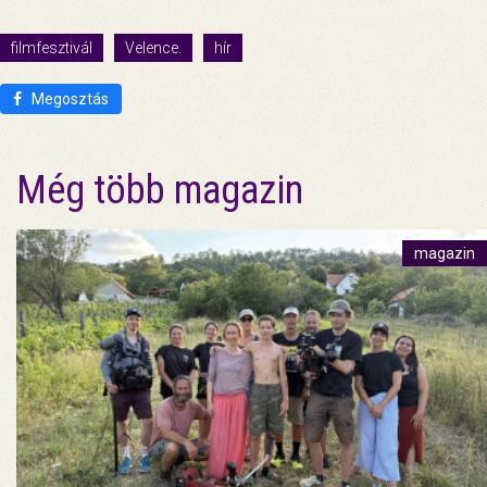
filmfesztivál
Velence.
hír
Megosztás
Még több magazin
magazin