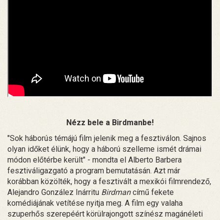
Nézz bele a Birdmanbe!
"Sok háborús témájú film jelenik meg a fesztiválon. Sajnos
olyan időket élünk, hogy a háború szelleme ismét drámai
módon előtérbe került" - mondta el Alberto Barbera
fesztiváligazgató a program bemutatásán. Azt már
korábban közölték, hogy a fesztivált a mexikói filmrendező,
Alejandro González Inárritu
Birdman
című fekete
komédiájának vetítése nyitja meg. A film egy valaha
szuperhős szerepéért körülrajongott színész magánéleti