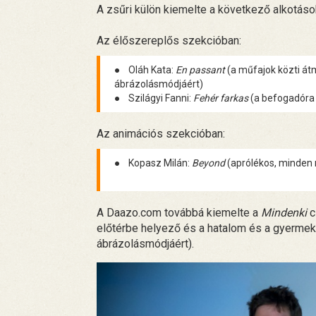
A zsűri külön kiemelte a következő alkotáso
Az élőszereplős szekcióban:
● Oláh Kata:
En passant
(a műfajok közti á
ábrázolásmódjáért)
● Szilágyi Fanni:
Fehér farkas
(a befogadóra 
Az animációs szekcióban:
● Kopasz Milán:
Beyond
(aprólékos, minden r
A Daazo.com továbbá kiemelte a
Mindenki
c
előtérbe helyező és a hatalom és a gyerme
ábrázolásmódjáért).