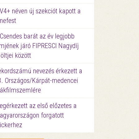
V4+ néven új szekciót kapott a
nefest
 Csendes barát az év legjobb
lmjének járó FIPRESCI Nagydíj
löltjei között
ekordszámú nevezés érkezett a
3. Országos/Kárpát-medencei
iákfilmszemlére
gérkezett az első előzetes a
agyarországon forgatott
ickerhez