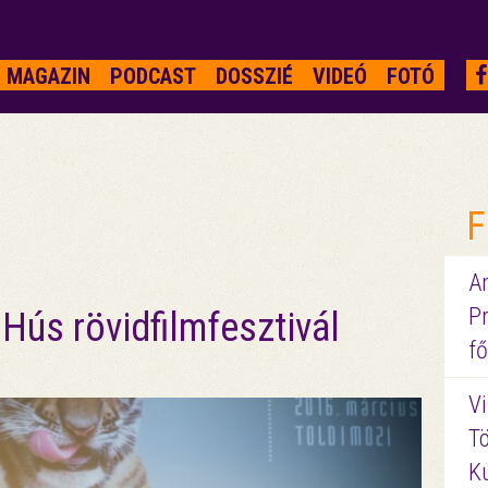
MAGAZIN
PODCAST
DOSSZIÉ
VIDEÓ
FOTÓ
F
A
P
 Hús rövidfilmfesztivál
fő
Vi
Tö
K