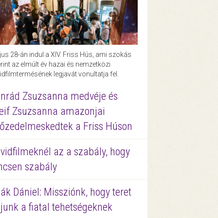
us 28-án indul a XIV. Friss Hús, ami szokás
rint az elmúlt év hazai és nemzetközi
idfilmtermésének legjavát vonultatja fel.
nrád Zsuzsanna medvéje és
eif Zsuzsanna amazonjai
őzedelmeskedtek a Friss Húson
vidfilmeknél az a szabály, hogy
ncsen szabály
ák Dániel: Missziónk, hogy teret
junk a fiatal tehetségeknek