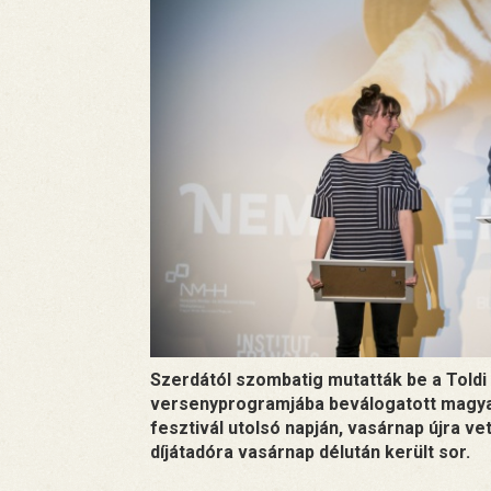
Szerdától szombatig mutatták be a Toldi 
versenyprogramjába beválogatott magyar
fesztivál utolsó napján, vasárnap újra ve
díjátadóra vasárnap délután került sor.