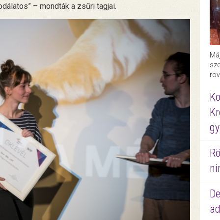
odálatos” – mondták a zsűri tagjai.
Máj
sze
röv
Ko
Kr
gy
Rö
ni
De
ad