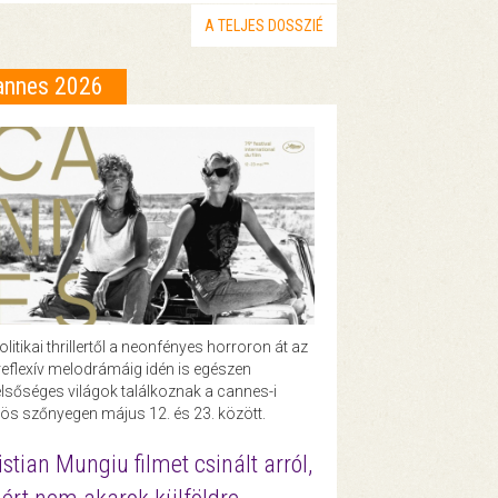
A TELJES DOSSZIÉ
annes 2026
olitikai thrillertől a neonfényes horroron át az
eflexív melodrámáig idén is egészen
lsőséges világok találkoznak a cannes-i
ös szőnyegen május 12. és 23. között.
istian Mungiu filmet csinált arról,