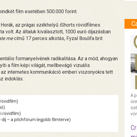
mindkét film esetében 500.000 forint.
C
 Horák, az prágai székhelyű iShorts rövidfilmes
a volt. Az általuk kiválasztott, 1000 euró díjazásban
ate me
című 17 perces alkotás, Fyzal Boulifa brit
mentális formanyelvének radikalitása. Az a mód, ahogyan
i a film képi világát, mellbevágó vizuális
l az internetes kommunikáció emberi viszonyokra tett
az indoklás.
A p
rövidfilm)
önr
ió)
szé
 rövidfilm)
vör
díj – a pitchfórum legjobb filmterve)
Cr