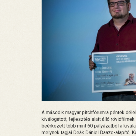
A második magyar pitchfórumra péntek délelőt
kiválogatott, fejlesztés alatt álló rövidfilmek 
beérkezett több mint 60 pályázatból a kivála
melynek tagjai Deák Dániel Daazo-alapító, K