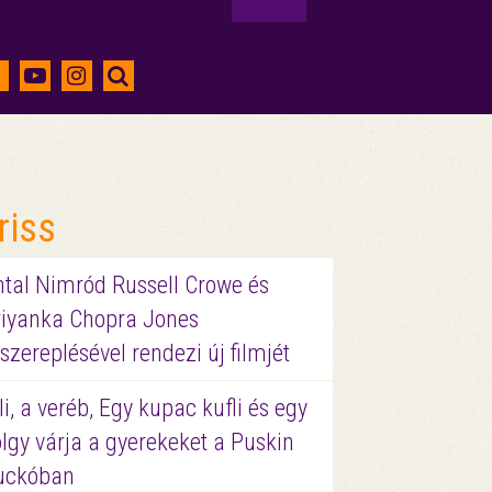
riss
ntal Nimród Russell Crowe és
riyanka Chopra Jones
szereplésével rendezi új filmjét
li, a veréb, Egy kupac kufli és egy
lgy várja a gyerekeket a Puskin
uckóban