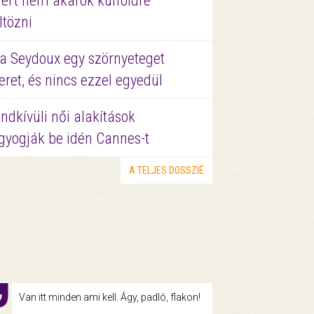
ért nem akarok külföldre
ltözni
a Seydoux egy szörnyeteget
eret, és nincs ezzel egyedül
ndkívüli női alakítások
gyogják be idén Cannes-t
A TELJES DOSSZIÉ
Van itt minden ami kell. Ágy, padló, flakon!