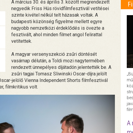
A március 30. és április 3. között megrendezett
F
negyedik Friss Hús rövidfilmfesztivál vetítései
szinte kivétel nélkül telt házasak voltak. A
budapesti közönség figyelme mellett egyre
nagyobb nemzetközi érdeklődés is övezte a
fesztivált, ahol minden filmet angol felirattal
vetítettek.
A magyar versenyszekció zsűri döntését
vasárnap délután, a Toldi mozi nagytermében
rendezett ünnepélyes díjátadón jelentették be. A
zsűri tagjai Tomasz Sliwinski Oscar-díjra jelölt
„Bi
műk
Oscar-jelölő Vienna Independent Shorts filmfesztivál
köz
 filmkritikus volt.
str
bes
ja
fil
A 
me