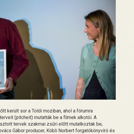
t került sor a Toldi moziban, ahol a fórumra
terveit (pitcheit) mutatták be a filmek alkotói. A
sztott tervek szakmai zsűri előtt mutatkoztak be,
ovács Gábor producer, Köbli Norbert forgatókönyvíró és