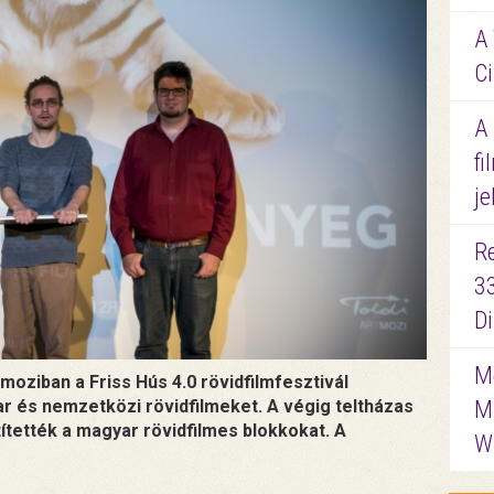
A 
Ci
A
fi
je
R
3
D
Me
moziban a Friss Hús 4.0 rövidfilmfesztivál
M
 és nemzetközi rövidfilmeket. A végig teltházas
títették a magyar rövidfilmes blokkokat. A
W