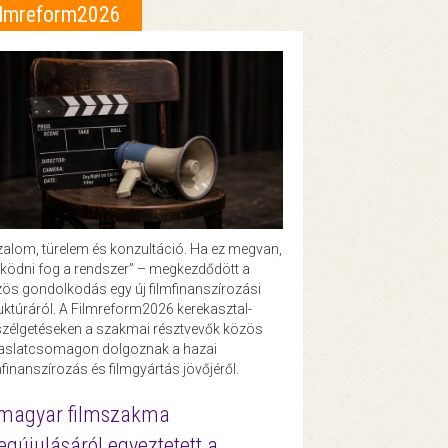
ilmreform2026
zalom, türelem és konzultáció. Ha ez megvan,
ödni fog a rendszer” – megkezdődött a
ös gondolkodás egy új filmfinanszírozási
uktúráról. A Filmreform2026 kerekasztal-
zélgetéseken a szakmai résztvevők közös
vaslatcsomagon dolgoznak a hazai
mfinanszírozás és filmgyártás jövőjéről.
magyar filmszakma
gújulásáról egyeztetett a