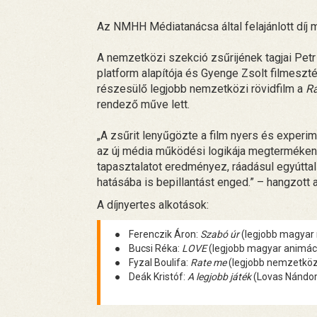
Az NMHH Médiatanácsa által felajánlott díj 
A nemzetközi szekció zsűrijének tagjai Petr
platform alapítója és Gyenge Zsolt filmesztét
részesülő legjobb nemzetközi rövidfilm a
R
rendező műve lett.
„A zsűrit lenyűgözte a film nyers és experi
az új média működési logikája megtermékenyít
tapasztalatot eredményez, ráadásul egyútta
hatásába is bepillantást enged.” – hangzott 
A díjnyertes alkotások:
● Ferenczik Áron:
Szabó úr
(legjobb magyar 
● Bucsi Réka:
LOVE
(legjobb magyar animác
● Fyzal Boulifa:
Rate me
(legjobb nemzetközi
● Deák Kristóf:
A legjobb játék
(Lovas Nándor-