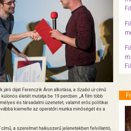
Fi
Fi
mo
Fi
ma
Fi
 járó díjat Ferenczik Áron alkotása, a
Szabó úr
című
F
i különös életét mutatja be 19 percben. „A film több
mélyes és társadalmi üzenetet, valamit erős politikai
 továbbá kiemelte az operatőri munka minőségét és a
című, a szerelmet haikuszerű jelenetekben felvillantó,