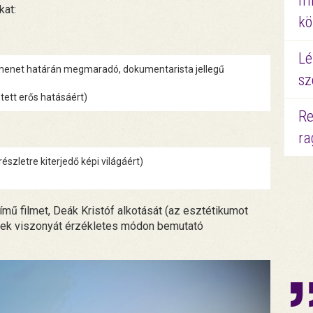
mi
kat:
kö
Lé
tmenet határán megmaradó, dokumentarista jellegű
sz
tett erős hatásáért)
Re
ra
észletre kiterjedő képi világáért)
ímű filmet, Deák Kristóf alkotását (az esztétikumot
kek viszonyát érzékletes módon bemutató