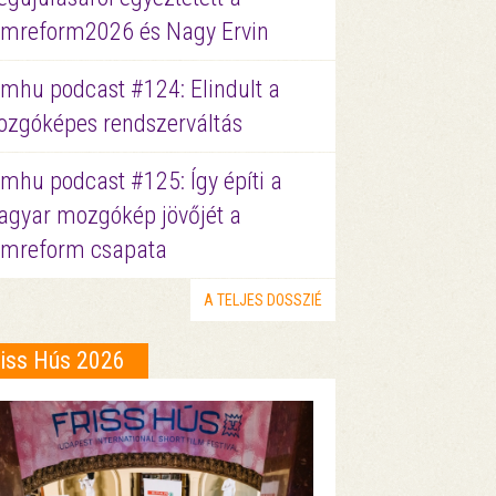
lmreform2026 és Nagy Ervin
lmhu podcast #124: Elindult a
zgóképes rendszerváltás
lmhu podcast #125: Így építi a
gyar mozgókép jövőjét a
lmreform csapata
A TELJES DOSSZIÉ
riss Hús 2026